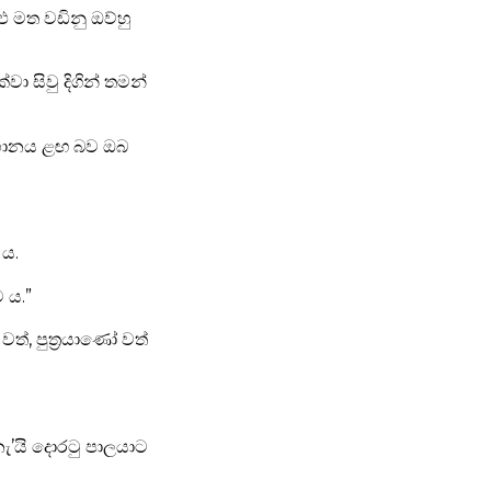
ළු මත වඩිනු ඔව්හු
 සිවු දිගින් තමන්
ම්හානය ළඟ බව ඔබ
 ය.
 ය.”
ත්, පුත්‍රයාණෝ වත්
ැ’යි දොරටු පාලයාට