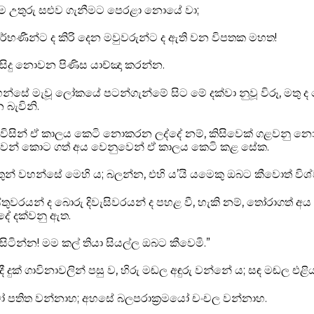
ම උතුරු සළුව ගැනීමට පෙරළා නොයේ වා;
ගර්භණීන්ට ද කිරි දෙන මවුවරුන්ට ද ඇති වන විපතක මහත!
සිදු නොවන පිණිස යාච්ඤා කරන්න.
න්සේ මැවූ ලෝකයේ පටන්ගැන්මේ සිට මේ දක්වා නුවූ විරූ, මතු ද න
 බැවිනි.
විසින් ඒ කාලය කෙටි නොකරන ලද්දේ නම්, කිසිවෙක් ගළවනු න
ෙන් කොට ගත් අය වෙනුවෙන් ඒ කාලය කෙටි කළ සේක.
ිස්තුන් වහන්සේ මෙහි ය; බලන්න, එහි ය’යි යමෙකු ඔබට කීවොත් 
රිස්තුවරයන් ද බොරු දිවැසිවරයන් ද පහළ වී, හැකි නම්, තෝරාගත් අ
 දේ දක්වනු ඇත.
ිටින්න! මම කල් තියා සියල්ල ඔබට කීවෙමි.”
ී දුක් ගාවිනාවලින් පසු ව, හිරු මඬල අඳුරු වන්නේ ය; සඳ මඬල 
 පතිත වන්නාහ; අහසේ බලපරාක්‍රමයෝ චංචල වන්නාහ.