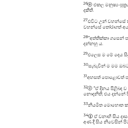
26
ⓔ
එකල මනුෂ්‍ය-පුත්
දකිති.
27
එවිට උන් වහන්සේ ත
වහන්සේ තෝරාගත් අය 
28
“අත්තික්කා ගසෙන්
දන්නහු ය.
29
එලෙස ම මේ දෙය සිද
30
සැබැවින් ම මම ඔබට
31
අහසත් පොළොවත් පහ
32
ⓕ
“ඒ දිනය පිළිබඳ ව
නොදනිති; එය දන්නේ
33
නියමිත මොහොත කවදා
34
ⓖ
ඒ වනාහි සිය දා
අණ දී සිය නිවෙසින් 