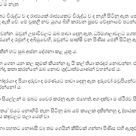
ව ම නැත.
ට විරුද්ධ ව ද රාජ්‍යයක් රාජ්‍යයකට විරුද්ධ ව ද නැඟී සිටිනු ඇත. 
ද ඇති වේ. මේ වූකලී නව යුගය බිහි කරවන ප්‍රසව වේදනාවේ පටන්
 වන්න. ඔවුන් උසාවිවලට ඔබ පාවා දෙනු ඇත. ධර්මශාලාවලට ගෙ
යන් ද රජුන් ද අබිමුවෙහි, ඔවුන්ට සාක්ෂි වන පිණිස පෙනී සිටිනු 
තීන් හට සුබ අස්න දේශනා කළ යුතු ය.
්න ගෙන යන කල කුමක් කියන්න දැ යි කල් තියා කරදර නොවන්න. ඒ
්ද, කතා කරන්නේ ඔබ නොව ශුද්ධාත්මයාණන් වහන්සේ ය.
යා ද පියා දරුවා ද මරණයට පාවා දෙනු ඇත. දරුවෝ මවුපියන්ට ව
රන්නෝ ය.
සියල්ලන් ම ඔබට වෛර කරනු ඇත. එහෙත්, අග දක්වා ම ස්ථීරව සි
දූෂිතය’ එයට නොහිමි තැන සිටිනු ඔබ යම් කලෙක දකින්නහු ද, (පාඨක
ය කඳුවලට පලා යෙත් වා.
්නා පහතට නොබසී වා; තම ගෙයින් කිසිවක් ගන්නා පිණිස එහි ඇතු