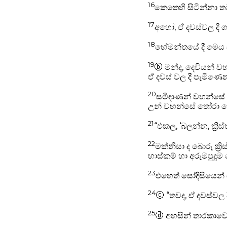
16
කෙතෙහි සිටින්නා ත
17
අහෝ, ඒ දවස්වල දී 
18
හේමන්තයේ දී මෙය 
19
ⓑ
මන්ද, දෙවියන් වහ
ඒ දවස් වල දී පැමිණෙන
20
සමිඳාණන් වහන්සේ 
උන් වහන්සේ තෝරා ව
21
“එකල, ‘බලන්න, ක්‍ර
22
මක්නිසා ද බොරු ක්‍
හාස්කම් හා අරුමපුදුම
23
එහෙත් සෝදිසියෙන් ස
24
ⓒ
“තවද, ඒ දවස්වල ද
25
ⓓ
අහසින් තාරකාවෝ