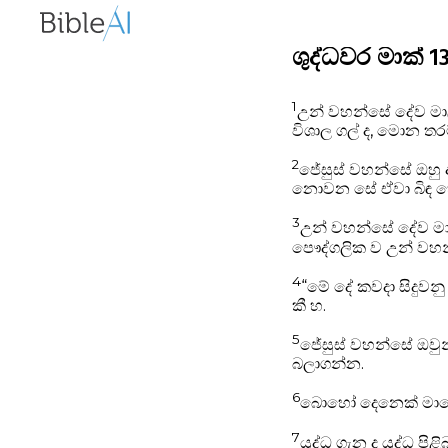
ශුද්ධවර මාක් 1
1
උන් වහන්සේ දේව මාල
විශාල ගල් ද, මොන තරම
2
ජේසුස් වහන්සේ ඔහු
නොවන සේ ඒවා බිඳ හ
3
උන් වහන්සේ දේව මාල
පෞද්ගලික ව උන් වහ
4
“මේ දේ කවදා සිදුවන
කී හ.
5
ජේසුස් වහන්සේ ඔව
බලාගන්න.
6
බොහෝ දෙනෙක් මාගේ 
7
යුද්ධ ගැන ද යුද්ධ ප