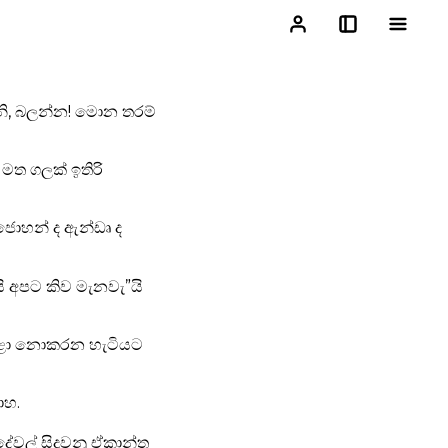
ෙනි, බලන්න! මොන තරම්
මත ගලක් ඉතිරි
 ජොහන් ද ඇන්ඩෘ ද
යි අපට කිව මැනවැ”යි
මුළා නොකරන හැටියට
ාහ.
දේවල් සිදුවනු ඒකාන්ත