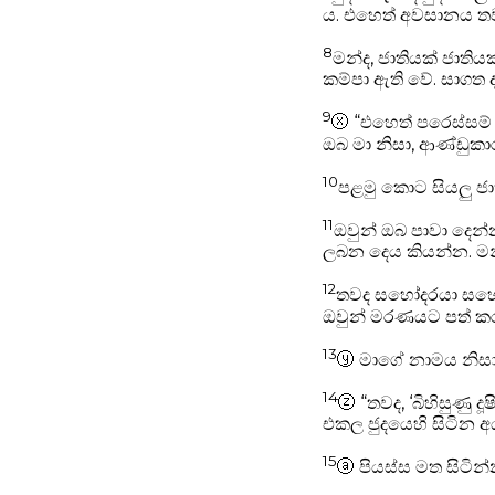
ය. එහෙත් අවසානය ත
8
මන්ද, ජාතියක් ජාතියක
කම්පා ඇති වේ. සාගත 
9
ⓧ
“එහෙත් පරෙස්සම්
ඔබ මා නිසා, ආණ්ඩුකාර
10
පළමු කොට සියලු ජා
11
ඔවුන් ඔබ පාවා දෙන
ලබන දෙය කියන්න. මන
12
තවද සහෝදරයා සහෝදර
ඔවුන් මරණයට පත් ක
13
ⓨ
මාගේ නාමය නිසා 
14
ⓩ
“තවද, ‘බිහිසුණු 
එකල ජුදයෙහි සිටින අ
15
ⓐ
පියස්ස මත සිටින