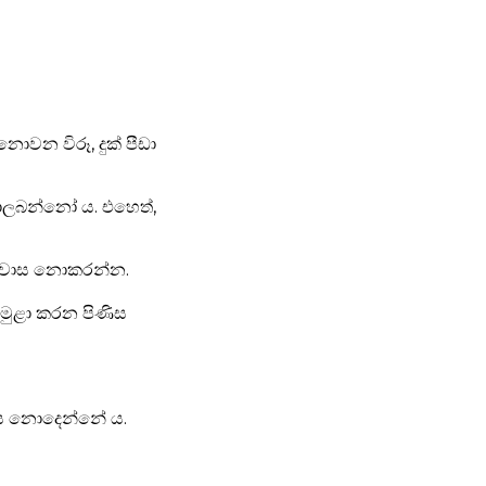
ොවන විරූ, දුක් පීඩා
ොලබන්නෝ ය. එහෙත්,
විශ්වාස නොකරන්න.
ය මුළා කරන පිණිස
එළිය නොදෙන්නේ ය.