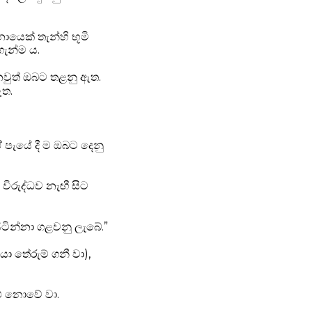
නොයෙක් තැන්හි භූමි
ගැන්ම ය.
නවුත් ඔබට තළනු ඇත.
ඇත.
 පැයේ දී ම ඔබට දෙනු
ිරුද්ධව නැඟී සිට
ටින්නා ගළවනු ලැබේ.”
යා තේරුම් ගනී වා),
ළු නොවේ වා.