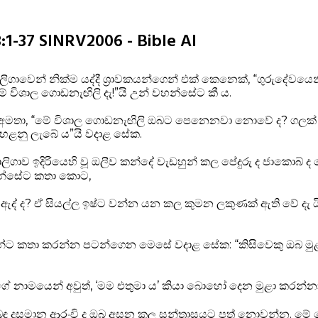
3:1-37 SINRV2006 - Bible AI
ිගාවෙන් නික්ම යද්දී ශ්‍රාවකයන්ගෙන් එක් කෙනෙක්, “ගුරුදේවය
් විශාල ගොඩනැඟිලි දැ!”යි උන් වහන්සේට කී ය.
 අමතා, “මේ විශාල ගොඩනැඟිලි ඔබට පෙනෙනවා නොවේ ද? ගලක් 
ෙළනු ලැබේ ය”යි වදාළ සේක.
ිගාව ඉදිරියෙහි වූ ඔලීව කන්දේ වැඩහුන් කල පේදුරු ද ජාකොබ් ද
න්සේට කතා කොට,
ු ඇද් ද? ඒ සියල්ල ඉෂ්ට වන්න යන කල කුමන ලකුණක් ඇති වේ දැ 
ුන්ට කතා කරන්න පටන්ගෙන මෙසේ වදාළ සේක: “කිසිවෙකු ඔබ 
නාමයෙන් අවුත්, ‘මම එතුමා ය’ කියා බොහෝ දෙන මුළා කරන්න
ිළිබඳ දූසමාන ආරංචි ද ඔබ අසන කල සන්ත්‍රාසයට පත් නොවන්න. මේ 