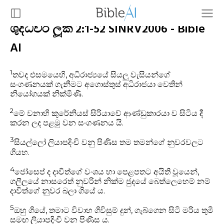
ශුද්ධවර ලූක් 2:1-52 SINRV2006 - Bible
AI
1
තවද එසමයෙහි, අධිරාජ්‍යයේ සියලු වැසියන්ගේ
සංගණනයක් ගැනීමට අගොස්තුස් අධිරාජයා වෙතින්
නියෝගයක් නික්මිණි.
2
මේ වනාහි කුරේනියස් සිරියාවේ ආණ්ඩුකාරයා ව සිටිය දී
කරන ලද පළමු වන සංගණනය යි.
3
සියල්ලෝ ලියාපදිංචි වනු පිණිස තම තමන්ගේ නුවරවලට
ගියහ.
4
ජෝසෙප් ද දාවිත්ගේ වංශය හා පෙළපතට අයිති වූයෙන්,
ගලීලයේ නාසරෙත් නුවරින් නික්ම ජුදයේ බෙත්ලෙහෙම් නම්
දාවිත්ගේ නුවර බලා ගියේ ය.
5
ඔහු ගියේ, තමාට විවාහ ගිවිසුම් දුන්, ගැබ්ගෙන සිටි මරිය තුමී
සමඟ ලියාපදිංචි වන පිණිස ය.