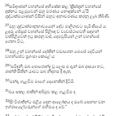
26
සමිඳාණන් වහන්සේ අභිෂේක කළ ‘ක්‍රිස්තුන් වහන්සේ
දක්නට පළමුවෙන් ඔහු මරණය නොදක්නේ ය’යි
ශුද්ධාත්මයාණන් විසින් ඔහුට අනාවරණය කරනු ලැබ තිබිණි.
27
ඔහු ශුද්ධාත්මානුභාවයෙන් දේව මාලිගාවට පැමිණියේ ය.
ළදරු ජේසුස් වහන්සේ පිළිබඳ ව ව්‍යවස්ථාවෙහි සඳහන්
වත්පිළිවෙත් ඉටු කරනු වස්, දෙමවුපියන් උන් වහන්සේ
ගෙනා විට,
28
ඔහු උන් වහන්සේ දෝතින් වඩාගෙන මෙ‍සේ දෙවියන්
වහන්සේට ප්‍රශංසා කෙළේ ය:
29
“සමිඳුනි, ඔබ පොරොන්දු වූ ලෙස ම දැන් ඔබ දාසයා හට,
ශාන්ති සිතින් යාමට ඔබ නිදහස දී ඇත,
30
මන්ද, ගැළවීම මාගේ දෙනෙතින් දිටිමි.
31
එය සකල ජාතීන් අබිමුව කළ ගැළවීම ද
32
ⓢ
විජාතීන්ට එළිය දෙන ආලෝකය ද ඔබේ සෙනඟ වන
ඉශ්රායෙල්වරුන්ගේ මහිමය ද වේ.”
33