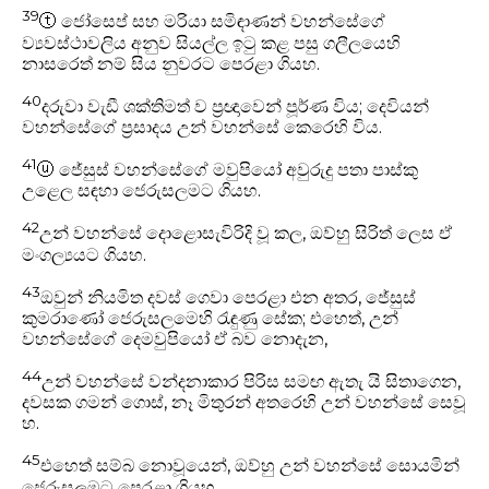
39
ⓣ
ජෝසෙප් සහ මරියා සමිඳාණන් වහන්සේගේ
ව්‍යවස්ථාවලිය අනුව සියල්ල ඉටු කළ පසු ගලීලයෙහි
නාසරෙත් නම් සිය නුවරට පෙරළා ගියහ.
40
දරුවා වැඩී ශක්තිමත් ව ප්‍රඥාවෙන් පූර්ණ විය; දෙවියන්
වහන්සේගේ ප්‍රසාදය උන් වහන්සේ කෙරෙහි විය.
41
ⓤ
ජේසුස් වහන්සේගේ මවුපියෝ අවුරුදු පතා පාස්කු
උළෙල සඳහා ජෙරුසලමට ගියහ.
42
උන් වහන්සේ දොළොසැවිරිදි වූ කල, ඔව්හු සිරිත් ලෙස ඒ
මංගල්‍යයට ගියහ.
43
ඔවුන් නියමිත දවස් ගෙවා පෙරළා එන අතර, ජේසුස්
කුමරාණෝ ජෙරුසලමෙහි රැඳුණු සේක; එහෙත්, උන්
වහන්සේගේ දෙමවුපියෝ ඒ බව නොදැන,
44
උන් වහන්සේ වන්දනාකාර පිරිස සමඟ ඇතැ යි සිතාගෙන,
දවසක ගමන් ගොස්, නෑ මිතුරන් අතරෙහි උන් වහන්සේ සෙවූ
හ.
45
එහෙත් සම්බ නොවූයෙන්, ඔව්හු උන් වහන්සේ සොයමින්
ජෙරුසලමට පෙරළා ගියහ.