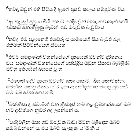
6
තවද, ඔවුන් එහි සිටිය දී ඇගේ ප්‍රසව කාලය සම්පූර්ණ විය.
7
ඈ කුලුඳුල් පුත්‍රයා බිහි කොට රෙදිවලින් ඔතා, නවාතැන්ගෙයි
ඉඩකඩ නොතිබුණු බැවින්, ගව ඔරුවක බෑවුවා ය.
8
තවද, එම පළාතෙහි එඬේරු රෑ යාමයෙහි සිය බැටළු රැළ
රකිමින් පිට්ටනියෙහි සිටියහ.
9
එවිට සමිඳාණන් වහන්සේගේ දූතයෙක් ඔවුන්ට දර්ශනය
විය: සමිඳාණන් වහන්සේගේ තේජශ්‍රීය ඔවුන් සිසාරා බැබළිණි;
ඔව්හු අතිශයින් බියපත් වූ හ.
10
එහෙත් දේව දූතයා ඔවුන්ට කතා කොට, “බිය නොවන්න;
මෙ‍න්න, සකල ජනයා හට ඉතා ආනන්දජනක මංගල පුවතක්
මම ඔබ වෙත ගෙනෙමි.
11
මක්නිසා ද, ස්වාමීන් වන ක්‍රිස්තුස් නම් ගැළවුම්කාරයෙක් ඔබ
හට දාවිත්ගේ නුවර අද උපන්නේ ය.
12
රෙදිවලින් ඔතා ගව ඔරුවක බාවා සිටින බිළිඳෙක් ඔබට
සම්බ වන්නේ ය. එය ඔබට සලකුණ ය”යි කී ය.