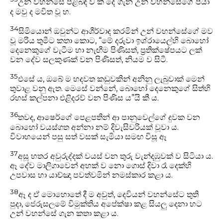
උන් වහන්සේ පිළිබඳ ව කී දේ ගැන උන් වහන්සේගේ පියා
ද මවු ද මවිත වූ හ.
34
සිමියොන් ඔවුන්ට ආශීර්වාද කරමින් උන් වහන්සේගේ මව
වූ මරිය තුමීට කතා කොට, “මේ දරුවා ඉශ්රායෙල්හි බොහෝ
දෙනෙකුගේ වැටීම හා නැඟීම පිණිසත්, ප්‍රතික්ෂේපයට ලක්
වන දේව සලකුණක් වන පිණිසත්, නියම ව සිටී.
35
එසේ ය, ඔබේ ම හදවත කඩුවකින් අනිනු ලැබුවාක් මෙ‍න්
තුවාළ වනු ඇත. මෙ‍සේ වන්නේ, බොහෝ දෙනෙකුගේ සිත්හි
රහස් කල්පනා එළිදරව් වන පිණිස ය”යි කී ය.
36
තවද, ආෂෙර්ගේ පෙළපතින් ආ පානුවෙල්ගේ දුවක වන
බොහෝ වයස්ගත අන්නා නම් දිවැසිවරියක් වූවා ය.
විවාහයෙන් පසු සත් වසක් සැමියා සමඟ විසූ ඈ
37
අසූ හතර අවුරුද්දක් වයස් වන තුරු වැන්දඹුවක් ව සිටියා ය.
ඈ දේව මාලිගාවෙන් අහක් ව නො ගොස් දිවා රෑ දෙක්හි
උපවාස හා යාච්ඤා පවත්වමින් නමස්කාර කළා ය.
38
ඈ ද ඒ මොහොතේ දී ම අවුත්, දෙවියන් වහන්සේට තුති
පුදා, ජෙරුසලමේ විමුක්තිය අපේක්ෂා කළ සියලු දෙනා හට
උන් වහන්සේ ගැන කතා කළා ය.