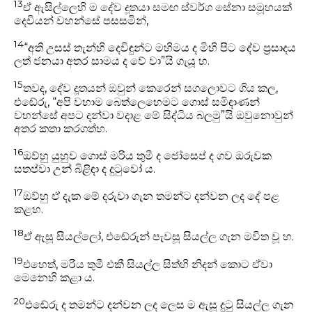
13
ඒ ඇසිල්ලෙහි ම දේව දූතයා සමඟ ස්වර්ග සේනා සමූහයක්
දෙවියන් වහන්සේ පසසමින්,
14
“අති උසස් තැන්හි දෙවිඳුන්ට මහිමය ද මිහි පිට දේව ප්‍රසාදය
ලත් ජනයා අතර සාමය ද වේ වා”යි ගැයූ හ.
15
තවද, දේව දූතයන් ඔවුන් කෙරෙන් සගලොවට ගිය කල,
එඬේරු, “අපි වහාම බෙත්ලෙහෙමට ගොස් සමිඳාණන්
වහන්සේ අපට දන්වා වදාළ මේ සිද්ධිය බලමු”යි ඔවුනොවුන්
අතර කතා කරගත්හ.
16
ඔව්හු යුහුව ගොස් මරිය තුමී ද ජෝසෙප් ද ගව ඔරුවක
සතප්වා උන් බිළිඳා ද දුටුවෝ ය.
17
ඔව්හු ඒ දැක මේ දරුවා ගැන තමන්ට දන්වන ලද දේ පළ
කළහ.
18
ඒ ඇසූ සියල්ලෝ, එඬේරුන් පැවසූ සියල්ල ගැන මවිත වූ හ.
19
එහෙත්, මරිය තුමී එකී සියල්ල සිත්හි නිදන් කොට ඒවා
මෙ‍නෙහි කළා ය.
20
එඬේරු ද තමන්ට දන්වන ලද ලෙස ම ඇසූ දුටු සියල්ල ගැන