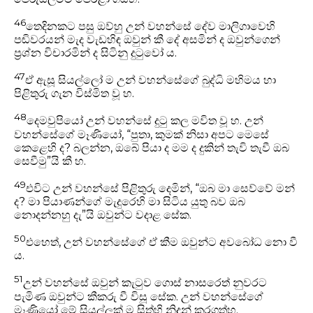
46
තෙදිනකට පසු ඔව්හු උන් වහන්සේ දේව මාලිගාවෙහි
පඬිවරයන් මැද වැඩහිඳ ඔවුන් කී දේ අසමින් ද ඔවුන්ගෙන්
ප්‍රශ්න විචාරමින් ද සිටිනු දුටුවෝ ය.
47
ඒ ඇසූ සියල්ලෝ ම උන් වහන්සේගේ බුද්ධි මහිමය හා
පිළිතුරු ගැන විස්මිත වූ හ.
48
දෙමවුපියෝ උන් වහන්සේ දුටු කල මවිත වූ හ. උන්
වහන්සේගේ මෑණියෝ, “පුතා, කුමක් නිසා අපට මෙ‍සේ
කෙළෙහි ද? බලන්න, ඔබේ පියා ද මම ද දුකින් තැවි තැවී ඔබ
සෙවීමු”යි කී හ.
49
එවිට උන් වහන්සේ පිළිතුරු දෙමින්, “ඔබ මා සෙව්වේ මන්
ද? මා පියාණන්ගේ මැදුරෙහි මා සිටිය යුතු බව ඔබ
නොදන්නහු දැ”යි ඔවුන්ට වදාළ සේක.
50
එහෙත්, උන් වහන්සේගේ ඒ කීම ඔවුන්ට අවබෝධ නො වී
ය.
51
උන් වහන්සේ ඔවුන් කැටුව ගොස් නාසරෙත් නුවරට
පැමිණ ඔවුන්ට කීකරු වී විසූ සේක. උන් වහන්සේගේ
මෑණියෝ මේ සියල්ලක් ම සිත්හි නිදන් කරගත්හ.