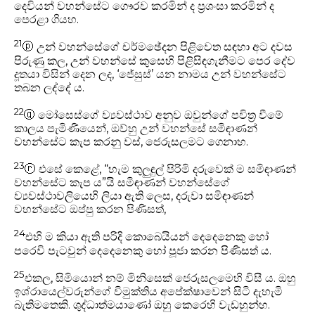
දෙවියන් වහන්සේට ගෞරව කරමින් ද ප්‍රශංසා කරමින් ද
පෙරළා ගියහ.
21
ⓟ
උන් වහන්සේගේ චර්මඡේදන පිළිවෙත සඳහා අට දවස
පිරුණු කල, උන් වහන්සේ කුසෙහි පිළිසිඳගැනීමට පෙර දේව
දූතයා විසින් දෙන ලද, ‘ජේසුස්’ යන නාමය උන් වහන්සේට
තබන ලද්දේ ය.
22
ⓠ
මෝසෙස්ගේ ව්‍යවස්ථාව අනුව ඔවුන්ගේ පවිත්‍ර වීමේ
කාලය පැමිණියෙන්, ඔව්හු උන් වහන්සේ සමිඳාණන්
වහන්සේට කැප කරනු වස්, ජෙරුසලමට ගෙනාහ.
23
ⓡ
එසේ කෙළේ, “හැම කුලුඳුල් පිරිමි දරුවෙක් ම සමිඳාණන්
වහන්සේට කැප ය”යි සමිඳාණන් වහන්සේගේ
ව්‍යවස්ථාවලියෙහි ලියා ඇති ලෙස, දරුවා සමිඳාණන්
වහන්සේට ඔප්පු කරන පිණිසත්,
24
එහි ම කියා ඇති පරිදි කොබෙයියන් දෙදෙනෙකු හෝ
පරෙවි පැටවුන් දෙදෙනෙකු හෝ පූජා කරන පිණිසත් ය.
25
එකල, සිමියොන් නම් මිනිසෙක් ජෙරුසලමෙහි විසී ය. ඔහු
ඉශ්රායෙල්වරුන්ගේ විමුක්තිය අපේක්ෂාවෙන් සිටි දැහැමි
බැතිමතෙකි. ශුද්ධාත්මයාණෝ ඔහු කෙරෙහි වැඩහුන්හ.