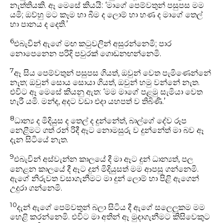
නැත්තියකි.
ඈ මෙසේ කියයි:
‘මාගේ පෙම්වතුන් පසුපස මම
යමි;
ඔව්හු මට කෑම හා බීම ද ලොම් හා හණ ද මාගේ තෙල්
හා පානය ද දෙති.’
6
එබැවින් ඇගේ මඟ කටුවලින් අසුරන්නෙමි;
පාර
නොපෙනෙන පරිදි පවුරක් ගොඩනඟන්නෙමි.
7
ඈ සිය පෙම්වතුන් පසුපස ගියත්, ඔවුන් වෙත පැමිණෙන්නේ
නැත;
ඔවුන් සොය සොයා ගියත්, ඔවුන් හමු වන්නේ නැත.
එවිට ඈ මෙසේ කියනු ඇත:
‘මම මාගේ පළමු සැමියා වෙත
හැරී යමි. මන්ද, අදට වඩා එදා යහපත් ව තිබිණි.’
8
ධාන්‍ය ද මිදියුස ද තෙල් ද දුන්නේත්, බාල්ගේ දේව රූප
නෙළීමට ගත් රන් රිදී ඈට නොමසුරු ව දුන්නේත් මා බව ඈ
දැන සිටියේ නැත.
9
එබැවින් අස්වැන්න කාලයේ දී මා ඈට දුන් ධාන්‍යත්, පල
නෙළන කාලයේ දී ඈට දුන් මිදියුසත් මම ආපසු ගන්නෙමි.
ඇගේ නිරුවත වසාගැනීමට මා දුන් ලොම් හා පිළි ඇගෙන්
උදුරා ගන්නෙමි.
10
දැන් ඇගේ පෙම්වතුන් බලා සිටිය දී ඇගේ සලෙලුකම මම
හෙළි කරන්නෙමි.
එවිට මා අතින් ඈ මුදාගැනීමට කිසිවෙකුට