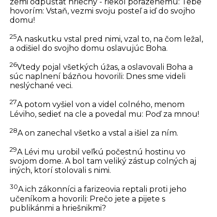
zemi odpúšťať hriechy - riekol porazenému: Tebe
hovorím: Vstaň, vezmi svoju posteľ a iď do svojho
domu!
25
A naskutku vstal pred nimi, vzal to, na čom ležal,
a odišiel do svojho domu oslavujúc Boha.
26
Vtedy pojal všetkých úžas, a oslavovali Boha a
súc naplnení bázňou hovorili: Dnes sme videli
neslýchané veci.
27
A potom vyšiel von a videl colného, menom
Léviho, sedieť na cle a povedal mu: Poď za mnou!
28
A on zanechal všetko a vstal a išiel za ním.
29
A Lévi mu urobil veľkú počestnú hostinu vo
svojom dome. A bol tam veliký zástup colných aj
iných, ktorí stolovali s nimi.
30
A ich zákonníci a farizeovia reptali proti jeho
učeníkom a hovorili: Prečo jete a pijete s
publikánmi a hriešnikmi?