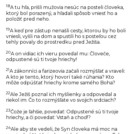
18
A tu hľa, prišli mužovia nesúc na posteli človeka,
ktorý bol porazený, a hľadali spôsob vniesť ho a
položiť pred neho.
19
A keď pre zástup nenašli cesty, ktorou by ho boli
vniesli, vyšli na dom a spustili ho s posteľou cez
tehly povaly do prostredku pred Ježiša.
20
A on vidiac ich vieru povedal mu: Človeče,
odpustené sú ti tvoje hriechy!
21
A zákonníci a farizeovia začali rozmýšľať a vraveli:
A kto je tento, ktorý hovorí také rúhania? Kto
môže odpúšťať hriechy krome samého Boha?
22
Ale Ježiš poznal ich myšlienky a odpovedal a
riekol im: Čo to rozmýšľate vo svojich srdciach?
23
Čože je ľahšie, povedať: Odpustené sú ti tvoje
hriechy, a či povedať: Vstaň a choď!?
24
Ale aby ste vedeli, že Syn človeka má moc na