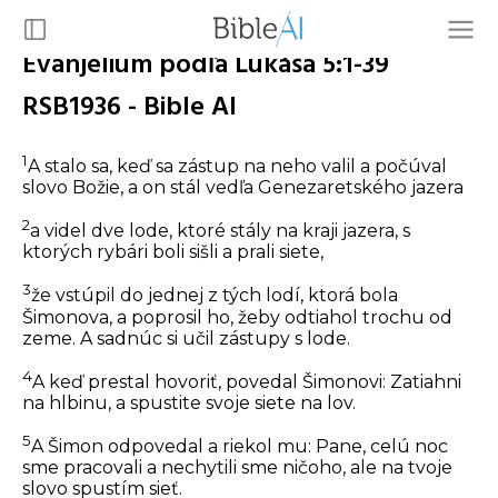
Evanjelium podľa Lukáša 5:1-39
RSB1936 - Bible AI
1
A stalo sa, keď sa zástup na neho valil a počúval
slovo Božie, a on stál vedľa Genezaretského jazera
2
a videl dve lode, ktoré stály na kraji jazera, s
ktorých rybári boli sišli a prali siete,
3
že vstúpil do jednej z tých lodí, ktorá bola
Šimonova, a poprosil ho, žeby odtiahol trochu od
zeme. A sadnúc si učil zástupy s lode.
4
A keď prestal hovoriť, povedal Šimonovi: Zatiahni
na hlbinu, a spustite svoje siete na lov.
5
A Šimon odpovedal a riekol mu: Pane, celú noc
sme pracovali a nechytili sme ničoho, ale na tvoje
slovo spustím sieť.