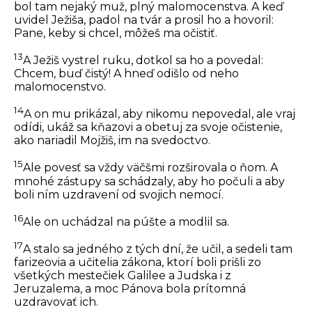
bol tam nejaký muž, plný malomocenstva. A keď
uvidel Ježiša, padol na tvár a prosil ho a hovoril:
Pane, keby si chcel, môžeš ma očistiť.
13
A Ježiš vystrel ruku, dotkol sa ho a povedal:
Chcem, buď čistý! A hneď odišlo od neho
malomocenstvo.
14
A on mu prikázal, aby nikomu nepovedal, ale vraj
odídi, ukáž sa kňazovi a obetuj za svoje očistenie,
ako nariadil Mojžiš, im na svedoctvo.
15
Ale povesť sa vždy väčšmi rozširovala o ňom. A
mnohé zástupy sa schádzaly, aby ho počuli a aby
boli ním uzdravení od svojich nemocí.
16
Ale on uchádzal na púšte a modlil sa.
17
A stalo sa jedného z tých dní, že učil, a sedeli tam
farizeovia a učitelia zákona, ktorí boli prišli zo
všetkých mestečiek Galilee a Judska i z
Jeruzalema, a moc Pánova bola prítomná
uzdravovať ich.