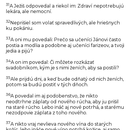
31
A Ježiš odpovedal a riekol im: Zdraví nepotrebujú
lekára, ale nemocní.
32
Neprišiel som volať spravedlivých, ale hriešnych
ku pokániu.
33
A oni mu povedali: Prečo sa učeníci Jánovi často
postia a modlia a podobne aj učeníci farizeov, a tvoji
jedia a pijú?
34
A on im povedal: Či môžete rozkázať
svadobníkom, kým je s nimi ženích, aby sa postili?
35
Ale prijdú dni, a keď bude odňatý od nich ženích,
potom sa budú postiť v tých dňoch.
36
A povedal im aj podobenstvo, že nikto
neodtrhne záplaty od nového rúcha, aby ju prišil
na staré rúcho. Lebo ináč aj nové potrhá, a starému
nezodpovie záplata z toho nového.
37
A nikto vraj nevlieva nového vína do starých
kožíc, lebo ináče nové víno potrhá kožice, aj samo