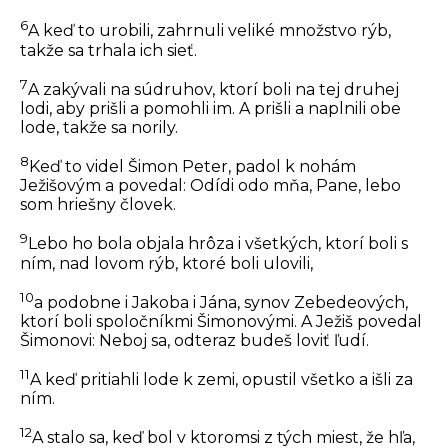
6
A keď to urobili, zahrnuli veliké množstvo rýb,
takže sa trhala ich sieť.
7
A zakývali na súdruhov, ktorí boli na tej druhej
lodi, aby prišli a pomohli im. A prišli a naplnili obe
lode, takže sa norily.
8
Keď to videl Šimon Peter, padol k nohám
Ježišovým a povedal: Odídi odo mňa, Pane, lebo
som hriešny človek.
9
Lebo ho bola objala hrôza i všetkých, ktorí boli s
ním, nad lovom rýb, ktoré boli ulovili,
10
a podobne i Jakoba i Jána, synov Zebedeových,
ktorí boli spoločníkmi Šimonovými. A Ježiš povedal
Šimonovi: Neboj sa, odteraz budeš loviť ľudí.
11
A keď pritiahli lode k zemi, opustil všetko a išli za
ním.
12
A stalo sa, keď bol v ktoromsi z tých miest, že hľa,