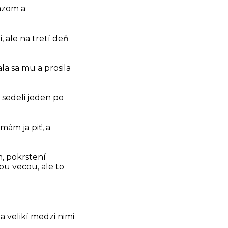
azom a
, ale na tretí deň
la sa mu a prosila
a sedeli jeden po
 mám ja piť, a
m, pokrstení
ou vecou, ale to
 a velikí medzi nimi