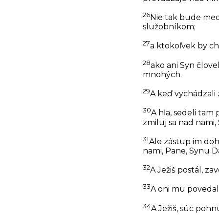
26
Nie tak bude medz
služobníkom;
27
a ktokoľvek by c
28
ako ani Syn človek
mnohých.
29
A keď vychádzali z
30
A hľa, sedeli tam p
zmiluj sa nad nami,
31
Ale zástup im dohov
nami, Pane, Synu D
32
A Ježiš postál, za
33
A oni mu povedali:
34
A Ježiš, súc pohnu