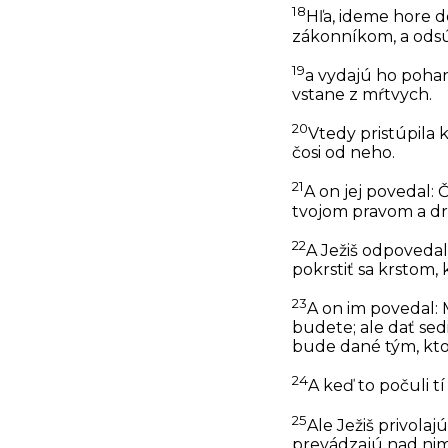
18
Hľa, ideme hore 
zákonníkom, a odsú
19
a vydajú ho pohano
vstane z mŕtvych.
20
Vtedy pristúpila 
čosi od neho.
21
A on jej povedal: 
tvojom pravom a dr
22
A Ježiš odpovedal a
pokrstiť sa krstom,
23
A on im povedal: M
budete; ale dať se
bude dané tým, kto
24
A keď to počuli tí
25
Ale Ježiš privolaj
prevádzajú nad nim