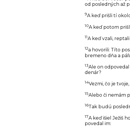
od posledných až p
9
A keď prišli tí oko
10
A keď potom prišli 
11
A keď vzali, reptal
12
a hovorili: Títo po
bremeno dňa a páľu
13
Ale on odpovedal a
denár?
14
Vezmi, čo je tvoj
15
Alebo či nemám pr
16
Tak budú poslední
17
A keď išiel Ježiš 
povedal im: