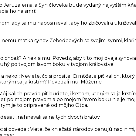
do Jeruzalema, a Syn človeka bude vydaný najvyšším kň
dia ho na smrť
m, aby sa mu naposmievali, aby ho zbičovali a ukrižovali
k nemu matka synov Zebedeových so svojimi synmi, klaňa
Čo chceš? A riekla mu: Povedz, aby títo moji dvaja synovi
uhý po tvojom ľavom boku v tvojom kráľovstve.
 riekol: Neviete, čo si prosíte. Či môžete piť kalich, ktorý
 ktorým sa ja krstím? Povedali mu: Môžeme.
ôj kalich pravda piť budete, i krstom, ktorým sa ja krstí
dieť po mojom pravom a po mojom ľavom boku nie je moj
rým je to pripravené od môjho Otca.
 desiati, nahnevali sa na tých dvoch bratov.
úc si povedal: Viete, že kniežatá národov panujú nad nimi,
i moc.