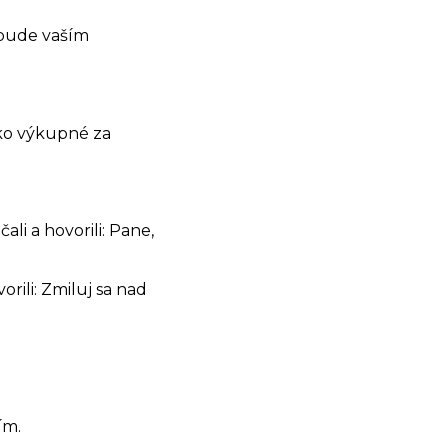
 bude vaším
 ako výkupné za
čali a hovorili: Pane,
orili: Zmiluj sa nad
ím.