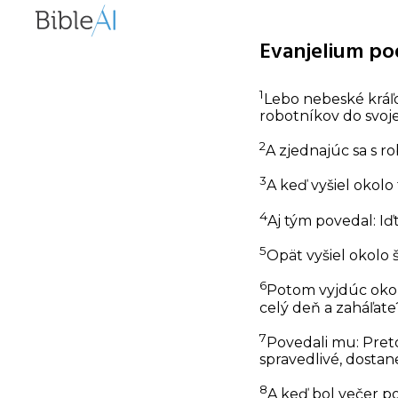
Evanjelium pod
1
Lebo nebeské kráľo
robotníkov do svojej
2
A zjednajúc sa s ro
3
A keď vyšiel okolo 
4
Aj tým povedal: Iďt
5
Opät vyšiel okolo ši
6
Potom vyjdúc okolo
celý deň a zaháľate
7
Povedali mu: Preto
spravedlivé, dostan
8
A keď bol večer po