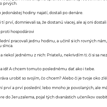
o prvých.
lo jedonástej hodiny najatí, dostali po denáre.
tí prví, domnievali sa, že dostanú viacej, ale aj oni dostal
i proti hospodárovi
slední pracovali jednu hodinu, a učinil si ich rovných nám,
 slnca.
 riekol jednému z nich: Priateľu, nekrivdím ti; či si sa 
e, a idi! A chcem tomuto poslednému dať ako i tebe.
áva urobiť so svojím, čo chcem? Alebo či je tvoje oko zlé
 prví a prví poslední; lebo mnoho je povolaných, ale m
hore do Jeruzalema, pojal tých dvanástich učeníkov osobi