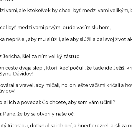
i vami, ale ktokoľvek by chcel byť medzi vami velikým,
hcel byť medzi vami prvým, bude vaším sluhom,
a neprišiel, aby mu slúžili, ale aby slúžil a dal svoj život
 Jericha, išiel za ním veliký zástup.
ri ceste dvaja slepí, ktorí, keď počuli, že tade ide Ježiš, kri
 Synu Dávidov!
áral a vravel, aby mlčali, no, oni ešte väčšmi kričali a hov
ávidov!
volal ich a povedal: Čo chcete, aby som vám učinil?
 Pane, že by sa otvorily naše oči.
tý ľútosťou, dotknul sa ich očí, a hneď prezreli a išli za n