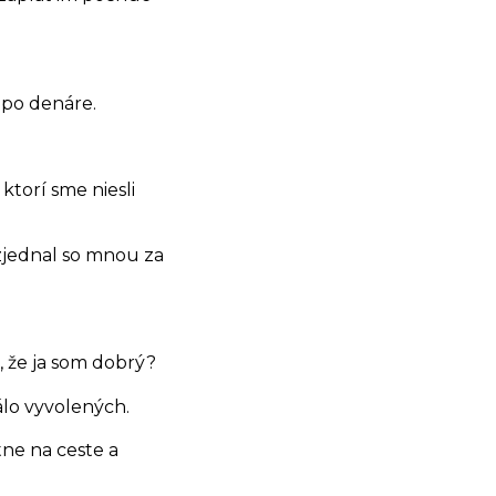
i po denáre.
 ktorí sme niesli
nezjednal so mnou za
, že ja som dobrý?
álo vyvolených.
tne na ceste a