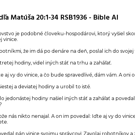
ľa Matúša 20:1-34 RSB1936 - Bible AI
vstvo je podobné človeku-hospodárovi, ktorý vyšiel skoro
 vinice.
botníkmi, že im dá po denáre na deň, poslal ich do svojej 
tretej hodiny, videl iných stáť na trhu a zaháľať.
e aj vy do vinice, a čo bude spravedlivé, dám vám. A oni od
estej a deviatej hodiny a urobil to isté.
 jedonástej hodiny našiel iných stáť a zaháľať a povedal 
?
že nás nikto nenajal. A on im povedal: Iďte aj vy do vinic
ete.
vedal pán vinice svojmu správcovi: Zavolaj robotníkov a