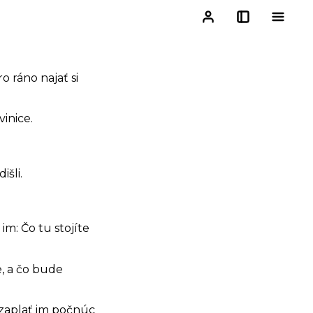
 ráno najať si
vinice.
išli.
im: Čo tu stojíte
e, a čo bude
 zaplať im počnúc