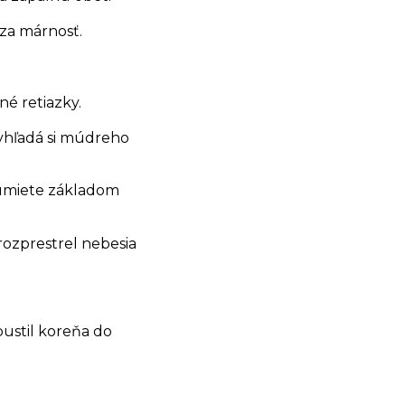
za márnosť.
né retiazky.
vyhľadá si múdreho
ozumiete základom
rozprestrel nebesia
apustil koreňa do