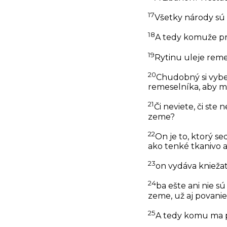
17
Všetky národy sú 
18
A tedy komuže pr
19
Rytinu uleje remes
20
Chudobný si vybe
remeselníka, aby mu
21
Či neviete, či st
zeme?
22
On je to, ktorý s
ako tenké tkanivo a
23
on vydáva kniežat
24
ba ešte ani nie sú
zeme, už aj povanie
25
A tedy komu ma p