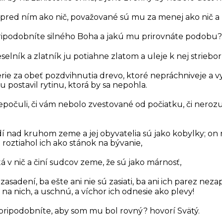
pred ním ako nič, považované sú mu za menej ako nič a 
ipodobníte silného Boha a jakú mu prirovnáte podobu?
elník a zlatník ju potiahne zlatom a uleje k nej striebor
rie za obeť pozdvihnutia drevo, ktoré nepráchniveje a 
 postavil rytinu, ktorá by sa nepohla.
e nepočuli, či vám nebolo zvestované od počiatku, či ner
edí nad kruhom zeme a jej obyvatelia sú jako kobylky; on 
 roztiahol ich ako stánok na bývanie,
á v nič a činí sudcov zeme, že sú jako márnosť,
 zasadení, ba ešte ani nie sú zasiati, ba ani ich parez nez
 na nich, a uschnú, a víchor ich odnesie ako plevy!
ripodobníte, aby som mu bol rovný? hovorí Svätý.