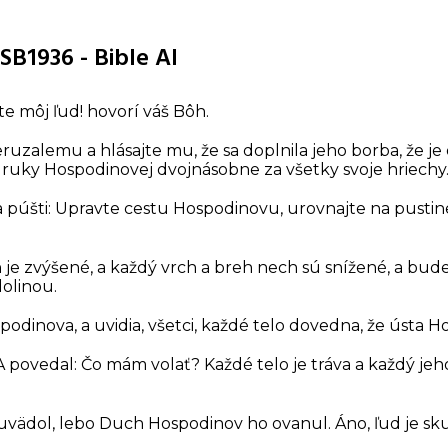
RSB1936 - Bible AI
te môj ľud! hovorí váš Bôh.
ruzalemu a hlásajte mu, že sa doplnila jeho borba, že j
z ruky Hospodinovej dvojnásobne za všetky svoje hriechy
a púšti: Upravte cestu Hospodinovu, urovnajte na pust
je zvýšené, a každý vrch a breh nech sú snížené, a bude t
olinou.
spodinova, a uvidia, všetci, každé telo dovedna, že ústa 
! A povedal: Čo mám volať? Každé telo je tráva a každý je
 uvädol, lebo Duch Hospodinov ho ovanul. Áno, ľud je sk