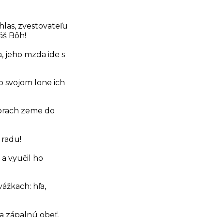
hlas, zvestovateľu
áš Bôh!
, jeho mzda ide s
o svojom lone ich
 prach zeme do
 radu!
 a vyučil ho
vážkach: hľa,
na zápalnú obeť.