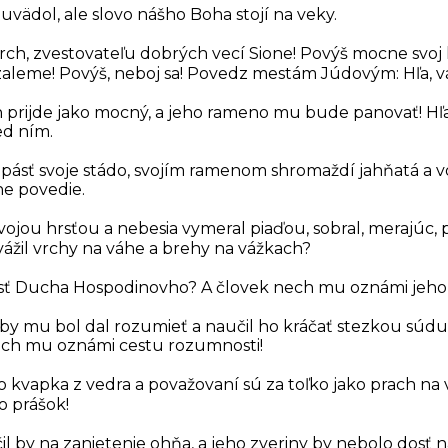
 uvädol, ale slovo nášho Boha stojí na veky.
 vrch, zvestovateľu dobrých vecí Sione! Povýš mocne svoj 
zaleme! Povýš, neboj sa! Povedz mestám Júdovým: Hľa, v
 prijde jako mocný, a jeho rameno mu bude panovať! Hľa
ed ním.
 pásť svoje stádo, svojím ramenom shromaždí jahňatá a v
ne povedie.
vojou hrsťou a nebesia vymeral piaďou, sobral, merajúc,
vážil vrchy na váhe a brehy na vážkach?
kosť Ducha Hospodinovho? A človek nech mu oznámi jeho
 aby mu bol dal rozumieť a naučil ho kráčať stezkou súdu
ech mu oznámi cestu rozumnosti!
o kvapka z vedra a považovaní sú za toľko jako prach na 
o prášok!
il by na zanietenie ohňa, a jeho zveriny by nebolo dosť 