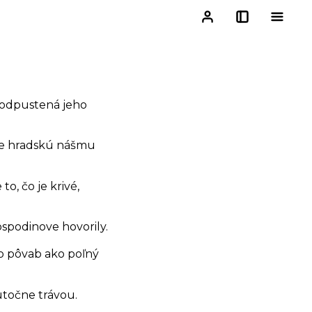
e odpustená jeho
.
ine hradskú nášmu
o, čo je krivé,
Hospodinove hovorily.
ho pôvab ako poľný
utočne trávou.