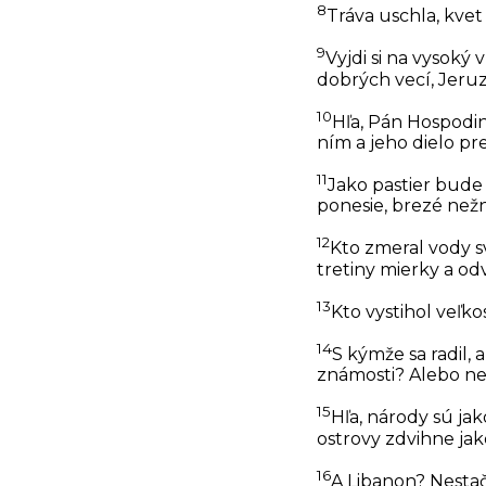
8
Tráva uschla, kvet
9
Vyjdi si na vysoký
dobrých vecí, Jeru
10
Hľa, Pán Hospodin
ním a jeho dielo pr
11
Jako pastier bude
ponesie, brezé než
12
Kto zmeral vody s
tretiny mierky a od
13
Kto vystihol veľ
14
S kýmže sa radil,
známosti? Alebo n
15
Hľa, národy sú jak
ostrovy zdvihne jak
16
A Libanon? Nestač