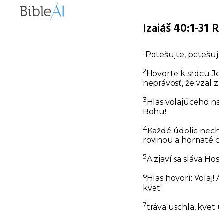
Izaiáš 40:1-31 
1
Potešujte, potešuj
2
Hovorte k srdcu Je
neprávosť, že vzal 
3
Hlas volajúceho n
Bohu!
4
Každé údolie nech 
rovinou a hornaté d
5
A zjaví sa sláva Ho
6
Hlas hovorí: Volaj
kvet:
7
tráva uschla, kvet