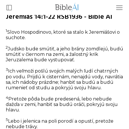
Jeremiáš 14:1-22 RSB1936 - Bible AI
1
Slovo Hospodinovo, ktoré sa stalo k Jeremiášovi o
suchote.
2
Judsko bude smútiť, a jeho brány zomdlejú, budú
smútiť v čiernom na zemi, a žalostný krik
Jeruzalema bude vystupovať.
3
Ich veľmoži pošlú svojich malých ľudí chatrných
po vodu. Prijdú k cisternám, nenajdú vody, navrátia
sa, ich nádoby prázdne; hanbiť sa budú a budú
rumenieť od studu a pokryjú svoju hlavu.
4
Pretože pôda bude predesená, lebo nebude
dažďa v zemi, hanbiť sa budú oráči, pokryjú svoju
hlavu.
5
Lebo i jelenica na poli porodí a opustí, pretože
nebude trávy.