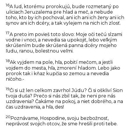
16
A ľud, ktorému prorokujú, bude rozmetaný po
uliciach Jeruzalema pre hlad a meč, a nebude
toho, kto by ich pochoval, ani ich ani ich ženy ani ich
synov ani ich dcéry, a tak vylejem na nich ich zlosť.
17
A preto im povieš toto slovo: Moje oči tečú slzami
vodne i vnoci, a nevedia sa upokojiť, lebo veľkým
skrúšením bude skrúšená panna dcéry mojeho
ľudu, ranou, bolestnou veľmi.
18
Ak vyjdem na pole, hľa, pobití mečom, a jestli
vojdem do mesta, hľa, zmorení hladom. Lebo jako
prorok tak i kňaz kupčia so zemou a nevedia
ničoho.-
19
Či si už len celkom zavrhol Júdu? Či si oškliví Sion
tvoja duša? Prečo si nás zbil tak, že neni pre nás
uzdravenia? Čakáme na pokoj, a niet dobrého, a na
čas uzdravenia, a hľa, des!
20
Poznávame, Hospodine, svoju bezbožnosť,
neprávosť svojich otcov, že sme hrešili proti tebe.