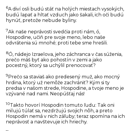
6
A diví osli budú stáť na holých miestach vysokých,
budú lapať a hltať vzduch jako šakali, ich oči budú
hynúť, pretože nebude byliny.
7
Ak naše neprávosti svedčia proti nám, ó,
Hospodine, učiň pre svoje meno, lebo naše
odvrátenia sú mnohé; proti tebe sme hrešili.
8
Ó, nádejo Izraelova, jeho záchranca v čas súženia,
prečo máš byť ako pohostín v zemi a jako
pocestný, ktorý sa uchýlil prenocovať?
9
Prečo sa staviaš ako predesený muž, ako mocný
hrdina, ktorý už nemôže zachrániť? Kým si ty
predsa v našom strede, Hospodine, a tvoje meno je
vzývané nad nami. Neopúšťaj nás!
10
Takto hovorí Hospodin tomuto ľudu: Tak oni
milujú túlať sa, nezdržujú svojich nôh, a preto
Hospodin nemá v nich záľuby; teraz spomína na ich
neprávosť a navštevuje ich hriechy.