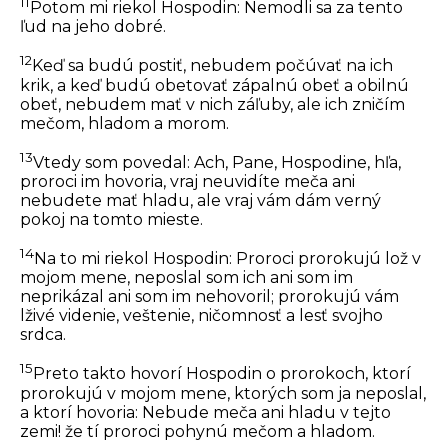
11
Potom mi riekol Hospodin: Nemodli sa za tento
ľud na jeho dobré.
12
Keď sa budú postiť, nebudem počúvať na ich
krik, a keď budú obetovať zápalnú obeť a obilnú
obeť, nebudem mať v nich záľuby, ale ich zničím
mečom, hladom a morom.
13
Vtedy som povedal: Ach, Pane, Hospodine, hľa,
proroci im hovoria, vraj neuvidíte meča ani
nebudete mať hladu, ale vraj vám dám verný
pokoj na tomto mieste.
14
Na to mi riekol Hospodin: Proroci prorokujú lož v
mojom mene, neposlal som ich ani som im
neprikázal ani som im nehovoril; prorokujú vám
lživé videnie, veštenie, ničomnosť a lesť svojho
srdca.
15
Preto takto hovorí Hospodin o prorokoch, ktorí
prorokujú v mojom mene, ktorých som ja neposlal,
a ktorí hovoria: Nebude meča ani hladu v tejto
zemi! že tí proroci pohynú mečom a hladom.