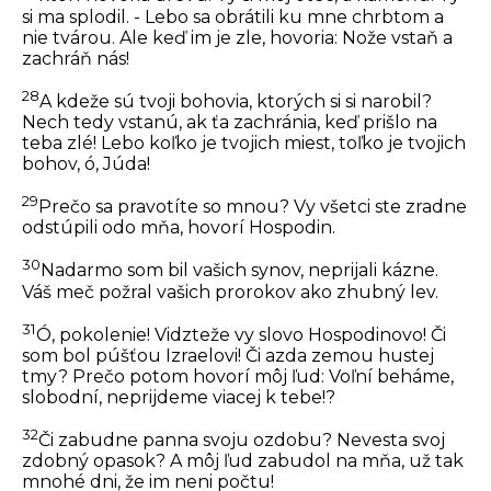
si ma splodil. - Lebo sa obrátili ku mne chrbtom a
nie tvárou. Ale keď im je zle, hovoria: Nože vstaň a
zachráň nás!
28
A kdeže sú tvoji bohovia, ktorých si si narobil?
Nech tedy vstanú, ak ťa zachránia, keď prišlo na
teba zlé! Lebo koľko je tvojich miest, toľko je tvojich
bohov, ó, Júda!
29
Prečo sa pravotíte so mnou? Vy všetci ste zradne
odstúpili odo mňa, hovorí Hospodin.
30
Nadarmo som bil vašich synov, neprijali kázne.
Váš meč požral vašich prorokov ako zhubný lev.
31
Ó, pokolenie! Vidzteže vy slovo Hospodinovo! Či
som bol púšťou Izraelovi! Či azda zemou hustej
tmy? Prečo potom hovorí môj ľud: Voľní beháme,
slobodní, neprijdeme viacej k tebe!?
32
Či zabudne panna svoju ozdobu? Nevesta svoj
zdobný opasok? A môj ľud zabudol na mňa, už tak
mnohé dni, že im neni počtu!