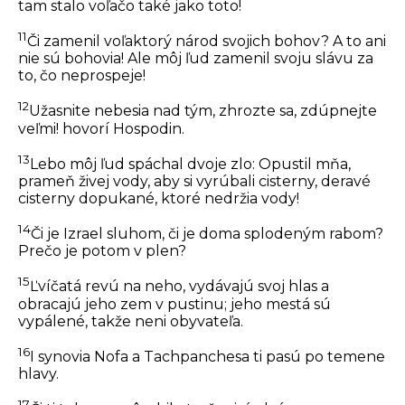
tam stalo voľačo také jako toto!
11
Či zamenil voľaktorý národ svojich bohov? A to ani
nie sú bohovia! Ale môj ľud zamenil svoju slávu za
to, čo neprospeje!
12
Užasnite nebesia nad tým, zhrozte sa, zdúpnejte
veľmi! hovorí Hospodin.
13
Lebo môj ľud spáchal dvoje zlo: Opustil mňa,
prameň živej vody, aby si vyrúbali cisterny, deravé
cisterny dopukané, ktoré nedržia vody!
14
Či je Izrael sluhom, či je doma splodeným rabom?
Prečo je potom v plen?
15
Ľvíčatá revú na neho, vydávajú svoj hlas a
obracajú jeho zem v pustinu; jeho mestá sú
vypálené, takže neni obyvateľa.
16
I synovia Nofa a Tachpanchesa ti pasú po temene
hlavy.
17