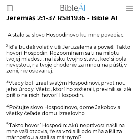
Jeremiáš 2:1-37 RSB1936 - Bible AI
1
A stalo sa slovo Hospodinovo ku mne povediac:
2
Iď a budeš volať v uši Jeruzalema a povieš: Takto
hovorí Hospodin: Rozpomínam sa ti na milotu
tvojej mladosti, na lásku tvojho stavu, keď si bola
nevestou, na tvoje chodenie za mnou na púšti, v
zemi, nie osievanej.
3
Vtedy bol Izrael svätým Hospodinovi, prvotinou
jeho úrody. Všetci, ktorí ho zožierali, previnili sa; zlé
prišlo na nich, hovorí Hospodin.
4
Počujte slovo Hospodinovo, dome Jakobov a
všetky čeľade domu Izraelovho!
5
Takto hovorí Hospodin: Akú neprávosť našli na
mne vaši otcovia, že sa vzdialili odo mňa a išli za
márnosťou a stali sa márnymi?