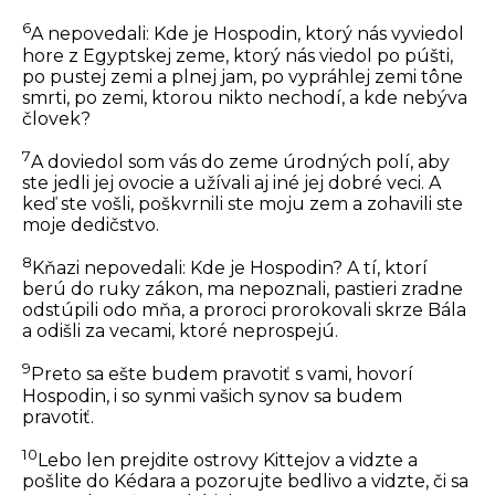
6
A nepovedali: Kde je Hospodin, ktorý nás vyviedol
hore z Egyptskej zeme, ktorý nás viedol po púšti,
po pustej zemi a plnej jam, po vypráhlej zemi tône
smrti, po zemi, ktorou nikto nechodí, a kde nebýva
človek?
7
A doviedol som vás do zeme úrodných polí, aby
ste jedli jej ovocie a užívali aj iné jej dobré veci. A
keď ste vošli, poškvrnili ste moju zem a zohavili ste
moje dedičstvo.
8
Kňazi nepovedali: Kde je Hospodin? A tí, ktorí
berú do ruky zákon, ma nepoznali, pastieri zradne
odstúpili odo mňa, a proroci prorokovali skrze Bála
a odišli za vecami, ktoré neprospejú.
9
Preto sa ešte budem pravotiť s vami, hovorí
Hospodin, i so synmi vašich synov sa budem
pravotiť.
10
Lebo len prejdite ostrovy Kittejov a vidzte a
pošlite do Kédara a pozorujte bedlivo a vidzte, či sa