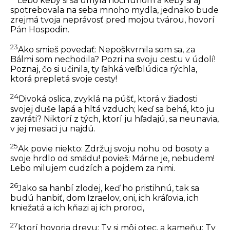
Lebo keby si sa umyla hoci lúhom a keby si aj
spotrebovala na seba mnoho mydla, jednako bude
zrejmá tvoja neprávosť pred mojou tvárou, hovorí
Pán Hospodin.
23
Ako smieš povedať: Nepoškvrnila som sa, za
Bálmi som nechodila? Pozri na svoju cestu v údolí!
Poznaj, čo si učinila, ty ľahká veľblúdica rýchla,
ktorá prepletá svoje cesty!
24
Divoká oslica, zvyklá na púšť, ktorá v žiadosti
svojej duše lapá a hltá vzduch; keď sa behá, kto ju
zavráti? Niktorí z tých, ktorí ju hľadajú, sa neunavia,
v jej mesiaci ju najdú.
25
Ak povie niekto: Zdržuj svoju nohu od bosoty a
svoje hrdlo od smädu! povieš: Márne je, nebudem!
Lebo milujem cudzích a pojdem za nimi.
26
Jako sa hanbí zlodej, keď ho pristihnú, tak sa
budú hanbiť, dom Izraelov, oni, ich kráľovia, ich
kniežatá a ich kňazi aj ich proroci,
27
ktorí hovoria drevu: Ty si môj otec, a kameňu: Ty