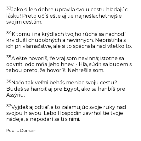
33
Jako si len dobre upravila svoju cestu hľadajúc
lásku! Preto učíš ešte aj tie najnešľachetnejšie
svojim cestám.
34
K tomu i na krýdlach tvojho rúcha sa nachodí
krv duší chudobných a nevinných. Nepristihla si
ich pri vlamačstve, ale si to spáchala nad všetko to.
35
A ešte hovoríš, že vraj som nevinná; istotne sa
odvráti odo mňa jeho hnev. - Hľa, súdiť sa budem s
tebou preto, že hovoríš: Nehrešila som.
36
Načo tak veľmi beháš meniac svoju cestu?
Budeš sa hanbiť aj pre Egypt, ako sa hanbíš pre
Assýriu.
37
Vyjdeš aj odtiaľ, a to zalamujúc svoje ruky nad
svojou hlavou. Lebo Hospodin zavrhol tie tvoje
nádeje, a nepodarí sa ti s nimi.
Public Domain