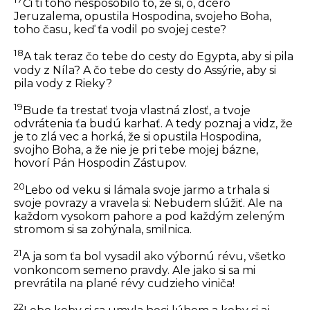
Či ti toho nespôsobilo to, že si, ó, dcéro
Jeruzalema, opustila Hospodina, svojeho Boha,
toho času, keď ťa vodil po svojej ceste?
18
A tak teraz čo tebe do cesty do Egypta, aby si pila
vody z Níla? A čo tebe do cesty do Assýrie, aby si
pila vody z Rieky?
19
Bude ťa trestať tvoja vlastná zlosť, a tvoje
odvrátenia ťa budú karhať. A tedy poznaj a vidz, že
je to zlá vec a horká, že si opustila Hospodina,
svojho Boha, a že nie je pri tebe mojej bázne,
hovorí Pán Hospodin Zástupov.
20
Lebo od veku si lámala svoje jarmo a trhala si
svoje povrazy a vravela si: Nebudem slúžiť. Ale na
každom vysokom pahore a pod každým zeleným
stromom si sa zohýnala, smilnica.
21
A ja som ťa bol vysadil ako výbornú révu, všetko
vonkoncom semeno pravdy. Ale jako si sa mi
prevrátila na plané révy cudzieho viniča!
22