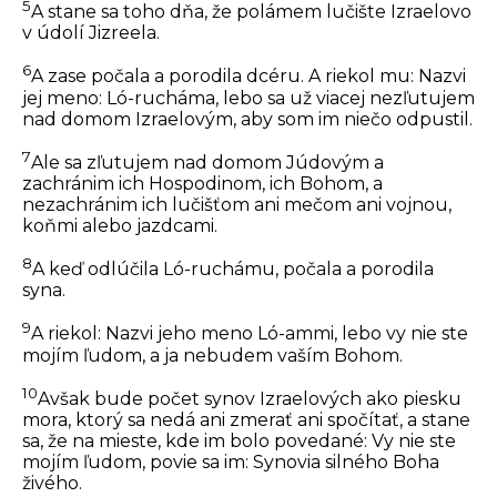
5
A stane sa toho dňa, že polámem lučište Izraelovo
v údolí Jizreela.
6
A zase počala a porodila dcéru. A riekol mu: Nazvi
jej meno: Ló-rucháma, lebo sa už viacej nezľutujem
nad domom Izraelovým, aby som im niečo odpustil.
7
Ale sa zľutujem nad domom Júdovým a
zachránim ich Hospodinom, ich Bohom, a
nezachránim ich lučišťom ani mečom ani vojnou,
koňmi alebo jazdcami.
8
A keď odlúčila Ló-ruchámu, počala a porodila
syna.
9
A riekol: Nazvi jeho meno Ló-ammi, lebo vy nie ste
mojím ľudom, a ja nebudem vaším Bohom.
10
Avšak bude počet synov Izraelových ako piesku
mora, ktorý sa nedá ani zmerať ani spočítať, a stane
sa, že na mieste, kde im bolo povedané: Vy nie ste
mojím ľudom, povie sa im: Synovia silného Boha
živého.