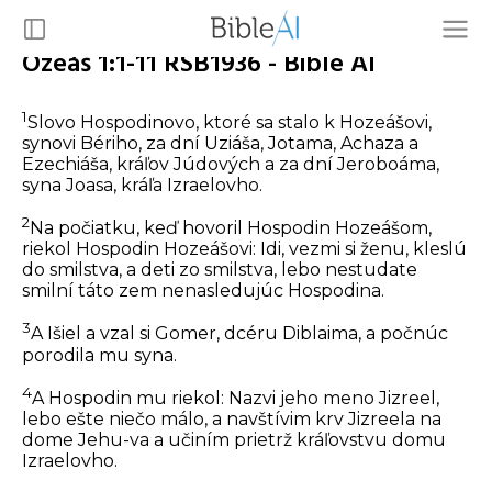
Ozeáš 1:1-11 RSB1936 - Bible AI
1
Slovo Hospodinovo, ktoré sa stalo k Hozeášovi,
synovi Bériho, za dní Uziáša, Jotama, Achaza a
Ezechiáša, kráľov Júdových a za dní Jeroboáma,
syna Joasa, kráľa Izraelovho.
2
Na počiatku, keď hovoril Hospodin Hozeášom,
riekol Hospodin Hozeášovi: Idi, vezmi si ženu, kleslú
do smilstva, a deti zo smilstva, lebo nestudate
smilní táto zem nenasledujúc Hospodina.
3
A Išiel a vzal si Gomer, dcéru Diblaima, a počnúc
porodila mu syna.
4
A Hospodin mu riekol: Nazvi jeho meno Jizreel,
lebo ešte niečo málo, a navštívim krv Jizreela na
dome Jehu-va a učiním prietrž kráľovstvu domu
Izraelovho.