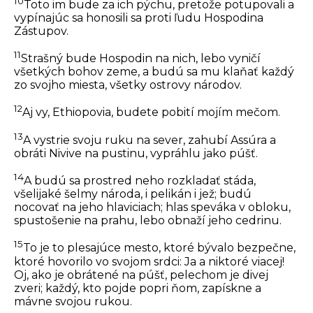
10
Toto im bude za ich pýchu, pretože potupovali a
vypínajúc sa honosili sa proti ľudu Hospodina
Zástupov.
11
Strašný bude Hospodin na nich, lebo vyničí
všetkých bohov zeme, a budú sa mu klaňať každý
zo svojho miesta, všetky ostrovy národov.
12
Aj vy, Ethiopovia, budete pobití mojím mečom.
13
A vystrie svoju ruku na sever, zahubí Assúra a
obráti Nivive na pustinu, vypráhlu jako púšť.
14
A budú sa prostred neho rozkladať stáda,
všelijaké šelmy národa, i pelikán i jež; budú
nocovať na jeho hlaviciach; hlas speváka v obloku,
spustošenie na prahu, lebo obnaží jeho cedrinu.
15
To je to plesajúce mesto, ktoré bývalo bezpečne,
ktoré hovorilo vo svojom srdci: Ja a niktoré viacej!
Oj, ako je obrátené na púšť, pelechom je divej
zveri; každý, kto pojde popri ňom, zapískne a
mávne svojou rukou.