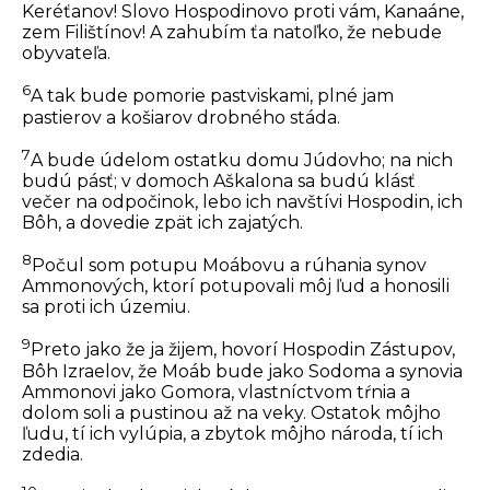
Keréťanov! Slovo Hospodinovo proti vám, Kanaáne,
zem Filištínov! A zahubím ťa natoľko, že nebude
obyvateľa.
6
A tak bude pomorie pastviskami, plné jam
pastierov a košiarov drobného stáda.
7
A bude údelom ostatku domu Júdovho; na nich
budú pásť; v domoch Aškalona sa budú klásť
večer na odpočinok, lebo ich navštívi Hospodin, ich
Bôh, a dovedie zpät ich zajatých.
8
Počul som potupu Moábovu a rúhania synov
Ammonových, ktorí potupovali môj ľud a honosili
sa proti ich územiu.
9
Preto jako že ja žijem, hovorí Hospodin Zástupov,
Bôh Izraelov, že Moáb bude jako Sodoma a synovia
Ammonovi jako Gomora, vlastníctvom tŕnia a
dolom soli a pustinou až na veky. Ostatok môjho
ľudu, tí ich vylúpia, a zbytok môjho národa, tí ich
zdedia.