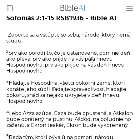
Sofoniáš 2:1-15 RSB1936 - Bible AI
1
Zoberte sa a vstúpte so seba, národe, ktorý nemá
studu,
2
prv ako porodí to, čo je ustanovené, pominie deň
ako pleva; prv ako prijde na vás páľa hnevu
Hospodinovho, prv ako prijde na vás deň hnevu
Hospodinovho.
3
Hľadajte Hospodina, všetci pokorní zeme, ktorí
konáte jeho súd! Hľadajte spravedlivosť, hľadajte
pokoru, snáď sa nejako ukryjete v deň hnevu
Hospodinovho.
4
Lebo Azza azúba, Gaza bude opustená, a Aškalon
bude obrátený na pustinu; Ašdód, na poludnie ho
zaženú, a Ekron teakér, Ekron bude vykorenený.
5
Beda tým, ktorí bývajú na pomorí, národu