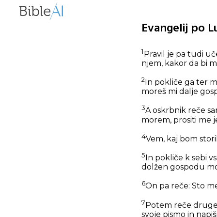
Evangelij po L
1
Pravil je pa tudi 
njem, kakor da bi mu
2
In pokliče ga ter m
moreš mi dalje gosp
3
A oskrbnik reče sa
morem, prositi me j
4
Vem, kaj bom stori
5
In pokliče k sebi 
dolžen gospodu m
6
On pa reče: Sto mer
7
Potem reče drugemu
svoje pismo in napi