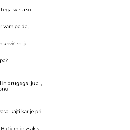
 tega sveta so
ar vam poide,
 krivičen, je
upa?
 in drugega ljubil,
onu.
ša; kajti kar je pri
 Božjem, in vsak s