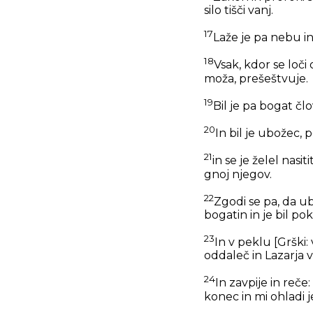
silo tišči vanj.
17
Laže je pa nebu in 
18
Vsak, kdor se loči
moža, prešeštvuje.
19
Bil je pa bogat člo
20
In bil je ubožec, 
21
in se je želel nasit
gnoj njegov.
22
Zgodi se pa, da u
bogatin in je bil po
23
In v peklu
[Grški:
oddaleč in Lazarja 
24
In zavpije in reče
konec in mi ohladi 