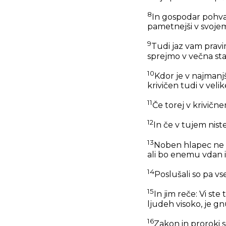
8
In gospodar pohvali
pametnejši v svojem
9
Tudi jaz vam pravi
sprejmo v večna st
10
Kdor je v najmanjš
krivičen tudi v veli
11
Če torej v krivičn
12
In če v tujem niste
13
Noben hlapec ne m
ali bo enemu vdan 
14
Poslušali so pa vse
15
In jim reče:
Vi ste 
ljudeh visoko, je 
16
Zakon in proroki s