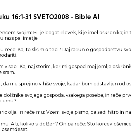
uku 16:1-31 SVETO2008 - Bible AI
učencem svojim:
Bil je bogat človek, ki je imel oskrbnika; in 
 razsipal imetje.
u reče: Kaj to slišim o tebi? Daj račun o gospodarstvu sv
odariti.
m v sebi: Kaj naj storim, ker mi gospod moj jemlje oskrbn
e sram.
l, da me sprejmo v hiše svoje, kadar bom odstavljen od os
vse dolžnike svojega gospoda, vsakega posebe, in reče prv
ojemu?
ic olja. In reče mu: Vzemi svoje pismo, pa sedi hitro in na
: A ti, koliko si dolžen? On pa reče: Sto korcev pšenice
ši osemdeset.