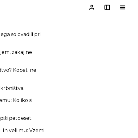
tega so ovadili pri
ojem, zakaj ne
ištvo? Kopati ne
krbništva.
emu: Koliko si
piši petdeset.
. In veli mu: Vzemi