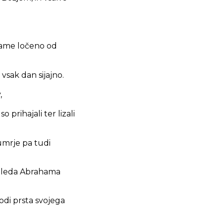
vzame ločeno od
 vsak dan sijajno.
,
o prihajali ter lizali
umrje pa tudi
 ugleda Abrahama
vodi prsta svojega