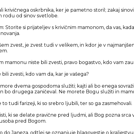
 krivičnega oskrbnika, ker je pametno storil; zakaj sinovi
 rodu od sinov svetlobe.
m: Storite si prijateljev s krivičnim mamonom, da vas, kad
anovanja.
em zvest, je zvest tudi v velikem, in kdor je v najmanjšem
kem.
em mamonu niste bili zvesti, pravo bogastvo, kdo vam za
 bili zvesti, kdo vam da, kar je vašega?
ore dvema gospodoma služiti; kajti ali bo enega sovražil
in bo drugega zaničeval. Ne morete Bogu služiti in mam
 to tudi farizeji, ki so srebro ljubili, ter so ga zasmehovali.
tisti, ki se delate pravične pred ljudmi, ali Bog pozna srca va
gnusoba pred Bogom.
o do Janeza, odtlej se oznanjuje blagovestje o kraljestvu