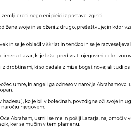
zemlji preiti nego eni pičici iz postave izginiti.
 od žene svoje in se oženi z drugo, prešeštvuje; in kdor 
vek in se je oblačil v škrlat in tenčico in se je razveseljeval
po imenu Lazar, ki je ležal pred vrati njegovimi poln tvorov
iti z drobtinami, ki so padale z mize bogatinove; ali tudi psi s
božec umre, in angeli ga odneso v naročje Abrahamovo; 
kopan.
 v hadesu.]
, ko je bil v bolečinah, povzdigne oči svoje in
v naročju njegovem.
: Oče Abraham, usmili se me in pošlji Lazarja, naj omoči v 
jezik, ker se mučim v tem plamenu.