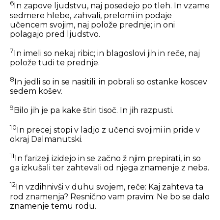
6
In zapove ljudstvu, naj posedejo po tleh. In vzame
sedmere hlebe, zahvali, prelomi in podaje
učencem svojim, naj polože prednje; in oni
polagajo pred ljudstvo.
7
In imeli so nekaj ribic; in blagoslovi jih in reče, naj
polože tudi te prednje.
8
In jedli so in se nasitili; in pobrali so ostanke koscev
sedem košev.
9
Bilo jih je pa kake štiri tisoč. In jih razpusti.
10
In precej stopi v ladjo z učenci svojimi in pride v
okraj Dalmanutski.
11
In farizeji izidejo in se začno ž njim prepirati, in so
ga izkušali ter zahtevali od njega znamenje z neba.
12
In vzdihnivši v duhu svojem, reče:
Kaj zahteva ta
rod znamenja? Resnično vam pravim: Ne bo se dalo
znamenje temu rodu.