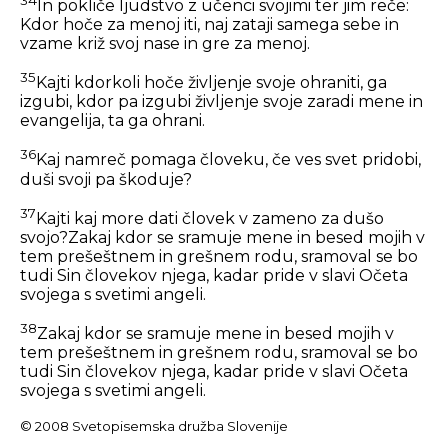
In pokliče ljudstvo z učenci svojimi ter jim reče:
Kdor hoče za menoj iti, naj zataji samega sebe in
vzame križ svoj nase in gre za menoj.
35
Kajti kdorkoli hoče življenje svoje ohraniti, ga
izgubi, kdor pa izgubi življenje svoje zaradi mene in
evangelija, ta ga ohrani.
36
Kaj namreč pomaga človeku, če ves svet pridobi,
duši svoji pa škoduje?
37
Kajti kaj more dati človek v zameno za dušo
svojo?Zakaj kdor se sramuje mene in besed mojih v
tem prešeštnem in grešnem rodu, sramoval se bo
tudi Sin človekov njega, kadar pride v slavi Očeta
svojega s svetimi angeli.
38
Zakaj kdor se sramuje mene in besed mojih v
tem prešeštnem in grešnem rodu, sramoval se bo
tudi Sin človekov njega, kadar pride v slavi Očeta
svojega s svetimi angeli.
© 2008 Svetopisemska družba Slovenije