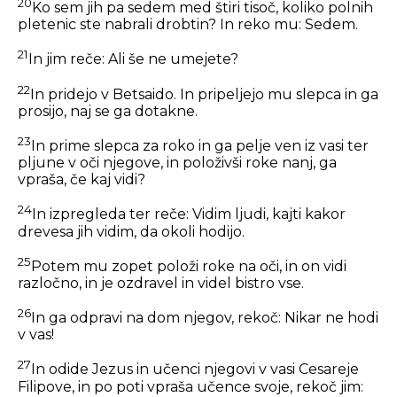
20
Ko sem jih pa sedem med štiri tisoč, koliko polnih
pletenic ste nabrali drobtin?
In reko mu: Sedem.
21
In jim reče:
Ali še ne umejete?
22
In pridejo v Betsaido. In pripeljejo mu slepca in ga
prosijo, naj se ga dotakne.
23
In prime slepca za roko in ga pelje ven iz vasi ter
pljune v oči njegove, in položivši roke nanj, ga
vpraša,
če kaj vidi?
24
In izpregleda ter reče: Vidim ljudi, kajti kakor
drevesa jih vidim, da okoli hodijo.
25
Potem mu zopet položi roke na oči, in on vidi
razločno, in je ozdravel in videl bistro vse.
26
In ga odpravi na dom njegov, rekoč:
Nikar ne hodi
v vas!
27
In odide Jezus in učenci njegovi v vasi Cesareje
Filipove, in po poti vpraša učence svoje, rekoč jim: