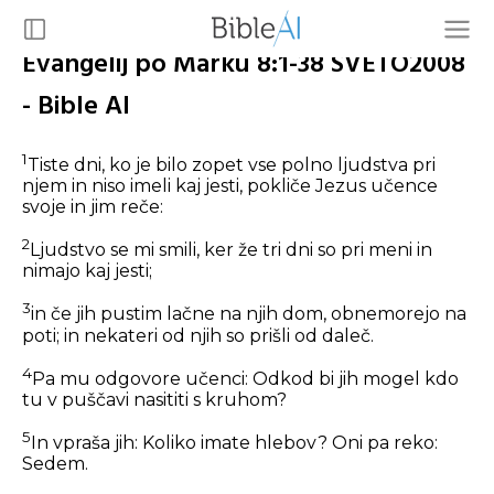
Evangelij po Marku 8:1-38 SVETO2008
- Bible AI
1
Tiste dni, ko je bilo zopet vse polno ljudstva pri
njem in niso imeli kaj jesti, pokliče Jezus učence
svoje in jim reče:
2
Ljudstvo se mi smili, ker že tri dni so pri meni in
nimajo kaj jesti;
3
in če jih pustim lačne na njih dom, obnemorejo na
poti; in nekateri od njih so prišli od daleč.
4
Pa mu odgovore učenci: Odkod bi jih mogel kdo
tu v puščavi nasititi s kruhom?
5
In vpraša jih:
Koliko imate hlebov?
Oni pa reko:
Sedem.