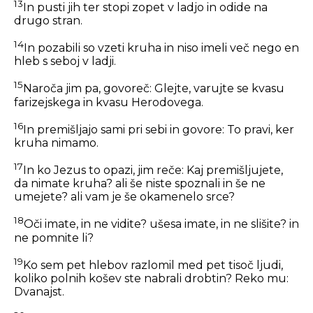
13
In pusti jih ter stopi zopet v ladjo in odide na
drugo stran.
14
In pozabili so vzeti kruha in niso imeli več nego en
hleb s seboj v ladji.
15
Naroča jim pa, govoreč:
Glejte, varujte se kvasu
farizejskega in kvasu Herodovega.
16
In premišljajo sami pri sebi in govore: To pravi, ker
kruha nimamo.
17
In ko Jezus to opazi, jim reče:
Kaj premišljujete,
da nimate kruha? ali še niste spoznali in še ne
umejete? ali vam je še okamenelo srce?
18
Oči imate, in ne vidite? ušesa imate, in ne slišite? in
ne pomnite li?
19
Ko sem pet hlebov razlomil med pet tisoč ljudi,
koliko polnih košev ste nabrali drobtin?
Reko mu:
Dvanajst.