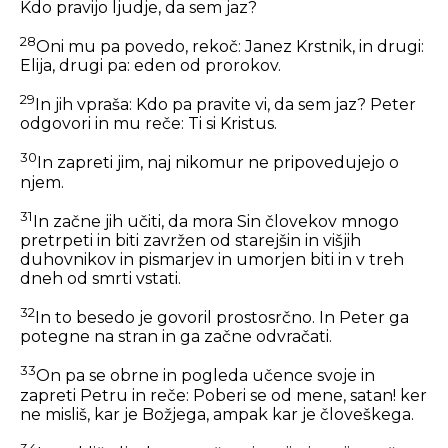
Kdo pravijo ljudje, da sem jaz?
28
Oni mu pa povedo, rekoč: Janez Krstnik, in drugi:
Elija, drugi pa: eden od prorokov.
29
In jih vpraša:
Kdo pa pravite vi, da sem jaz?
Peter
odgovori in mu reče: Ti si Kristus.
30
In zapreti jim, naj nikomur ne pripovedujejo o
njem.
31
In začne jih učiti, da mora Sin človekov mnogo
pretrpeti in biti zavržen od starejšin in višjih
duhovnikov in pismarjev in umorjen biti in v treh
dneh od smrti vstati.
32
In to besedo je govoril prostosrčno. In Peter ga
potegne na stran in ga začne odvračati.
33
On pa se obrne in pogleda učence svoje in
zapreti Petru in reče:
Poberi se od mene, satan! ker
ne misliš, kar je Božjega, ampak kar je človeškega.
34