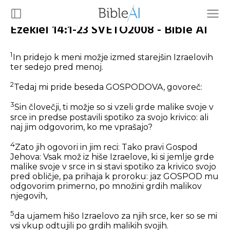
Ezekiel 14:1-23 SVETO2008 - Bible AI
1
In pridejo k meni možje izmed starejšin Izraelovih
ter sedejo pred menoj.
2
Tedaj mi pride beseda GOSPODOVA, govoreč:
3
Sin človečji, ti možje so si vzeli grde malike svoje v
srce in predse postavili spotiko za svojo krivico: ali
naj jim odgovorim, ko me vprašajo?
4
Zato jih ogovori in jim reci: Tako pravi Gospod
Jehova: Vsak mož iz hiše Izraelove, ki si jemlje grde
malike svoje v srce in si stavi spotiko za krivico svojo
pred obličje, pa prihaja k proroku: jaz GOSPOD mu
odgovorim primerno, po množini grdih malikov
njegovih,
5
da ujamem hišo Izraelovo za njih srce, ker so se mi
vsi vkup odtujili po grdih malikih svojih.