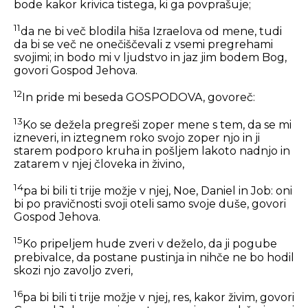
bode kakor krivica tistega, ki ga povprašuje;
11
da ne bi več blodila hiša Izraelova od mene, tudi
da bi se več ne onečiščevali z vsemi pregrehami
svojimi; in bodo mi v ljudstvo in jaz jim bodem Bog,
govori Gospod Jehova.
12
In pride mi beseda GOSPODOVA, govoreč:
13
Ko se dežela pregreši zoper mene s tem, da se mi
izneveri, in iztegnem roko svojo zoper njo in ji
starem podporo kruha in pošljem lakoto nadnjo in
zatarem v njej človeka in živino,
14
pa bi bili ti trije možje v njej, Noe, Daniel in Job: oni
bi po pravičnosti svoji oteli samo svoje duše, govori
Gospod Jehova.
15
Ko pripeljem hude zveri v deželo, da ji pogube
prebivalce, da postane pustinja in nihče ne bo hodil
skozi njo zavoljo zveri,
16
pa bi bili ti trije možje v njej, res, kakor živim, govori