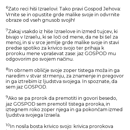
6
Zato reci hiši Izraelovi: Tako pravi Gospod Jehova:
Vrnite se in opustite grde malike svoje in odvrnite
obraze od vseh gnusob svojih!
7
Zakaj vsakdo iz hiše Izraelove in izmed tujcev, ki
bivajo v Izraelu, ki se loči od mene, da ne bi šel za
menoj, in si v srce jemlje grde malike svoje in stavi
predse spotiko za krivico svojo ter prihaja k
proroku mene vpraševat zase: jaz GOSPOD mu
odgovorim po svojem načinu.
8
In obrnem obličje svoje zoper tistega moža in ga
naredim v stvar strmenju, za znamenje in pregovor
in ga iztrebim iz ljudstva svojega. In spoznate, da
sem jaz GOSPOD.
9
Ako se pa prorok da premotiti in govori besedo,
jaz GOSPOD sem premotil tistega proroka, in
iztegnem roko zoper njega in ga pokončam izmed
ljudstva svojega Izraela.
10
In nosila bosta krivico svojo: krivica prorokova