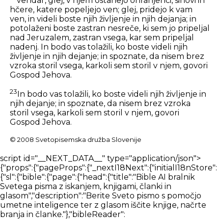
vendar, glej, v njem ostanejo ohranjenci, sinovi in
hčere, katere popeljejo ven; glej, pridejo k vam
ven, in videli boste njih življenje in njih dejanja; in
potolaženi boste zastran nesreče, ki sem jo pripeljal
nad Jeruzalem, zastran vsega, kar sem pripeljal
nadenj. In bodo vas tolažili, ko boste videli njih
življenje in njih dejanje; in spoznate, da nisem brez
vzroka storil vsega, karkoli sem storil v njem, govori
Gospod Jehova.
23
In bodo vas tolažili, ko boste videli njih življenje in
njih dejanje; in spoznate, da nisem brez vzroka
storil vsega, karkoli sem storil v njem, govori
Gospod Jehova.
© 2008 Svetopisemska družba Slovenije
script id="__NEXT_DATA__" type="application/json">{"props":{"pageProps":{"_nextI18Next":{"initialI18nStore":{"sl":{"bible":{"page":{"head":{"title":"Bible AI bralnik Svetega pisma z iskanjem, knjigami, članki in glasom","description":"Berite Sveto pismo s pomočjo umetne inteligence ter z glasom iščite knjige, načrte branja in članke."},"bibleReader":{"title":"Biblija","bookSelect":{"placeholder":"Izberite knjigo"},"chapterSelect":{"placeholder":"Izberite poglavje"},"errors":{"chapterLoading":"Napaka pri nalaganju poglavja. Razreševanje...","offline":"Ste brez povezave. Preden prekinete povezavo, prenesite prevod Svetega pisma, da ga boste lahko tukaj brali."},"sidebarViewPicker":{"heading":"Izberite pogled","showBar":{"title":"Prikaži vrstico","description":"Vedno pokaži"},"hideBar":{"title":"Skrij vrstico","description":"Prikaži samo, ko je izbran verz"}},"readerTabSection":{"tabList":["Išči","Verzi","Opombe","Zaznamki"],"searchBlock":{"tabList":["Verzi","Članki","Knjige","Dokumenti","Mediji"],"heading":"Odkrijte najnaprednejši iskalnik po Svetem pismu","logo":{"title":"Logotip iskalnika Bible AI"},"betaTag":"Beta","input":{"placeholder":"Vprašaj Bible AI"},"translationSelector":{"title":"Prevod","selectTranslationInput":{"placeholder":"Izberite prevod"}},"trendingSearch":{"title":"Raziščite priljubljena iskanja"},"loading":{"articles":"Nalaganje člankov","books":"Nalaganje knjig"},"messages":{"searchError":"Prišlo je do napake. Poskusite znova."},"introCards":{"navigate":{"title":"Krmarite po Svetem pismu z uporabo {type}","text":"Pojdi na Matej 1","inputTypes":{"text":"besedilo","voice":"tvoj glas"}},"question":{"title":"Zastavite katero koli vprašanje, povezano s Svetim pismom","text":"Kdo je Jezus in zakaj je umrl?"},"goToVerse":{"title":"Pojdi neposredno na verze","text":"Kliknite na odgovore pomočnika za navigacijo po Svetem pismu"},"selectVerse":{"title":"Za začetek izberite verz","text":"Kliknite na verz, da prikažete njegov podroben pregled."}},"assistant":{"messages":{"error":"Oprostite, prišlo je do napake, naj poskusim znova.","cannotCompleteQueryError":"Vaše poizvedbe ni bilo mogoče dokončati, poskusite znova pozneje.","start":["Živjo, kako vam lahko pomagam?","Kaj vam je v mislih?","Kakšno je vaše vprašanje?"],"thinking":["Hvala. Naj razmislim o tem.","Poiskal vam bom odgovor.","Odlično vprašanje, daj mi nekaj sekund, da najdem odgovor.","Seveda. Poiskal bom odgovor za vas."]}},"answering":"Pripravljam odgovor ..."},"notes":{"addNote":"Dodaj opombo","addNoteTitle":"Svetopisemska opomba","noteTagsTitle":"Oznake opomb","autosaveMessage":"Opombe se samodejno shranijo","firstNoteMessage":"Dodajte svojo prvo opombo","noteTitleInput":"Naslov opombe","tagInputPlaceholder":"Pritisnite ENTER, da dodate novo oznako","editorInputPlaceholderText":"Tukaj vnesite svojo opombo...","loginCard":{"text":"Za ogled svojih opomb se prijavite ali registrirajte."},"btn":{"cancel":"Zapri","edit":"Uredi","delete":"Izbriši"},"messages":{"addNoteTitleError":"Opombe ni mogoče dodati brez naslova"},"dropdown":{"textFormat":{"normal":"Normalno","largeHeading":"Velik naslov","smallHeading":"Majhen naslov","bulletList":"Seznam z oznakami","numberedList":"Oštevilčeni seznam","quote":"Citat","codeBlock":"Blok kode"},"textAlignment":{"buttonLabel":"Možnosti oblikovanja za poravnavo besedila","leftAlign":"Poravnaj levo","centerAlign":"Poravnaj na sredino","rightAlign":"Poravnaj desno","justifyAlign":"Obojestranska poravnava","startAlign":"Poravnaj na začetek","endAlign":"Poravnaj na konec","outdent":"Zmanjšaj zamik","indent":"Zamik"},"blockTypes":{"paragraph":"Normalno","h1":"Velik naslov","h2":"Majhen naslov","h3":"Naslov","h4":"Naslov","h5":"Naslov","ol":"Oštevilčen seznam","ul":"Seznam z oznakami","quote":"Citat","code":"Blok kode"}},"labels":{"undo":"Razveljavi","redo":"Ponovi","formatBold":"Oblikuj krepko","formatItalic":"Oblikuj ležeče","formatUnderline":"Oblikovanje podčrtano","formatStrikethrough":"Oblikuj prečrtano","insertLink":"Vstavi povezavo","formattingOptions":"Možnosti oblikovanja","codeLanguage":"Izberite jezik kode"}}},"verseOverview":{"tabList":["Pregled","Mediji","Slovar","Komentar"],"lowQualityMessage":"Spodnji rezultati morda ne vsebujejo neposrednih odgovorov na vaš izbrani verz.","noVerseCommentaryMessage":"Za izbrani verz ni bil najden noben komentar. Poskusite izbrati širši obseg verzov.","noVerseDictionaryMessage":"Za izbrani verz ni bilo najdenih slovarskih definicij. Poskusite izbrati širši obseg verzov.","noVerseMediaMessage":"Za izbrani verz ni bilo najdenih medijskih vsebin. Poskusite izbrati širši obseg verzov.","loading":{"commentary":"Nalaganje komentarja","dictionary":"Nalaganje slovarja"},"dictionaries":"Slovarji","encyclopedias":"Enciklopedije"},"bibleSelectorTitles":{"books":"Knjige","chapters":"Poglavja","verses":"Verzi"},"swipeNavigation":{"prev":"Prejšnja","swipe":"PODRSNI","next":"Naprej"},"betaFeedback":{"title":"Povratne informacije o beta različici","description":"Nenehno izboljšujemo naš Bible AI. Prosimo, delite z nami svoje povratne informacije.","form":{"title":"Obrazec za povratne informacije o beta različici"},"feedbackForm":{"description":" ","experienceRating":{"title":"Kako bi do zdaj ocenili svojo izkušnjo z Biblijo?","options":["1 - Revni","2 - Zadovoljivo","3 - Dobro","4 - Zelo dobro","5 - Odlično"]},"readingMeans":{"title":"Kateri je vaš glavni način branja Svetega pisma?","options":["Digitalno (svetopisemske aplikacije)","Fizično (fizična Biblija)"]},"useAssistant":{"title":"Ali bi uporabili glasovnega pomočnika za pomoč pri preučevanju Svetega pisma?"},"willingToPay":{"title":"Bi plačali za uporabo takšnega pomočnika?"},"paymentAmount":{"title":"Koliko bi plačali na mesec (v USD)?"},"isEasyToUse":{"title":"Ali je izkušnja branja Svetega pisma enostavna za uporabo?"},"sidebarDistracting":{"title":"Ali vas stranska vrstica moti pri branju Svetega pisma?"},"additionalComments":{"title":"Še kakšni drugi komentarji / funkcije?"}},"intro":{"title":"Testiranje bralnika Svetega pisma","content":"Hvala, ker preizkušate eno od funkcij, o katerih razmišljamo. Modro presojamo, kako lahko tehnologija še dodatno pomaga pri preučevanju Svetega pisma.","test":{"title":"Ključne informacije","list":["Prosimo, posredujte povratne informacije","Poskrbite, da boste redno posodabljali, saj bodo starejše različice prenehale delovati."]},"optional":{"title":"Dodatne informacije","list":["Morda boste dosegli manj natančne rezultate kot z našim obstoječim izdelkom Search.","Morda boste naleteli na napake in težave. Sporočite nam, ko se to zgodi."]},"buttonStart":"Začni testiranje"},"submitTitle":"Pošljite povratne informacije","feedbackNote":"* Povratne informacije postanejo po določenem obdobju uporabe obvezne, saj so za nas zelo dragocene pri sprejemanju odločitev."}}}},"nav":{"nav":{"navMenu":[{"id":2,"label":"Sveto pismo","path":"/bible","icon":"bible","offset":"84"},{"id":1,"label":"Iskanje","path":"/search","icon":"search","offset":"84"},{"id":6,"label":"Prenesi","path":"/download","icon":"download","offset":"84"},{"id":5,"label":"O nas","path":"/about","icon":"about","offset":"84"},{"id":5,"label":"Kontakt","path":"/contact","icon":"contact","offset":"84"}],"footerMenu":[{"text":"Domov","path":"/"},{"text":"Sveto pismo","path":"/bible"},{"text":"Daj","path":"/give"},{"text":"Tehnologija","path":"/technology"},{"text":"Blog","path":"/blog"},{"text":"O nas","path":"/about"},{"text":"Kontakt","path":"/contact"},{"text":"Politika zasebnosti","path":"/privacy-policy"},{"text":"Prenesi","path":"/download"}]}},"common":{"components":{"bookDetailsOverlay":{"closeButton":"Zapri podrobnosti knjige","excerpt":{"title":"Izvleček odgovora iz vsebine","titleDocument":"Odlomek odgovora iz dokumenta","showMore":"Prikaži več","showLess":"Pokaži manj"},"pageLabel":"Stran","documentPage":{"source":"Vaše nalaganje"},"actions":{"openAtPage":"Odpri na strani","publisherSite":"Spletno mesto založnika","previewBook":"Predogled knjige","seePage":"Glej stran","openMedia":"Odpri medije"},"mediaPlayer":{"play":"Predvajaj","pause":"Pavza","rewind":"Previj nazaj za 15 sekund","forward":"Naprej za 15 sekund","mute":"Utišaj","unmute":"Vklopi zvok","seek":"Išči","volume":"Zvezek","volumeLevel":"Raven glasnosti","speed":"Hitrost predvajanja","fullscreen":"Preklopi celozaslonski način"}},"accessibility":{"btnVerseHighlight":"Samodejno označi verze","btnMatchDeviceSettings":"Uporabi nastavitve naprave","accordion":{"titles":{"fontTheme":"Pisava in tema","bottomBar":"Spodnja vrstica","navigation":"Navigacija"}},"navigationPicker":{"arrows":{"title":"Puščice","description":"Krmarite s puščicami"},"swipe":{"title":"Podrsnite","description":"Krmarite z drsenjem"}}},"searchBlock":{"heading":"Odkrijte najnaprednejši iskalnik po Svetem pismu","logo":{"title":"Logotip iskalnika Bible AI"},"betaTag":"Beta","input":{"placeholder":"Vprašajte Bible AI","filter":"Filter","filterHeadings":{"sources":"Filter virov odgovorov","language":"Filter jezika medijev","publishers":"Založniki"},"filters":[{"title":"Biblija","description":"Vključi verze"},{"title":"Knjige","description":"Vključi knjige"},{"title":"Članki","description":"Vključi članke"},{"title":"Avdio in video","description":"Vključi zvok in video"}],"languageFilters":[{"title":"Vse","description":"Vsi jeziki"},{"description":"Samo {language}"}],"documents":{"attach":"Priloži dokument","addMore":"Dodaj datoteko","parsing":"Razčlenjevanje","uploading":"Nalaganje…","ready":"Pripravljen","parseFailed":"Dokumenta ni bilo mogoče prebrati","uploadFailed":"Dokumenta ni bilo mogoče naložiti","fileTooLarge":"Datoteka je prevelika","supportedFormats":"Podprti formati: {formats}","unsupportedFormat":"Nepodprta vrsta datoteke. Podprti formati: {formats}","panelTitle":"Priložene datoteke","panelCount":"{count} od {max}","documentsOnly":"Odgovor samo iz dokumentov","documentsOnlyHint":"Samo vaše datoteke in svetopisemski verzi"},"context":{"title":"Išči v","types":{"book":"Ta knjiga","chapter":"