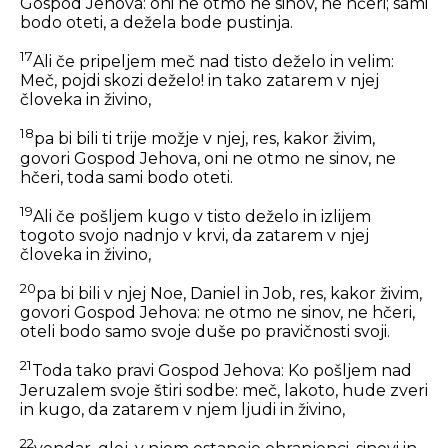
Gospod Jehova: oni ne otmo ne sinov, ne hčeri; sami
bodo oteti, a dežela bode pustinja.
17
Ali če pripeljem meč nad tisto deželo in velim:
Meč, pojdi skozi deželo! in tako zatarem v njej
človeka in živino,
18
pa bi bili ti trije možje v njej, res, kakor živim,
govori Gospod Jehova, oni ne otmo ne sinov, ne
hčeri, toda sami bodo oteti.
19
Ali če pošljem kugo v tisto deželo in izlijem
togoto svojo nadnjo v krvi, da zatarem v njej
človeka in živino,
20
pa bi bili v njej Noe, Daniel in Job, res, kakor živim,
govori Gospod Jehova: ne otmo ne sinov, ne hčeri,
oteli bodo samo svoje duše po pravičnosti svoji.
21
Toda tako pravi Gospod Jehova: Ko pošljem nad
Jeruzalem svoje štiri sodbe: meč, lakoto, hude zveri
in kugo, da zatarem v njem ljudi in živino,
22