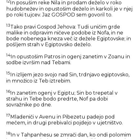
12
In posušim reke Nila in prodam deželo v roko
hudobnežev in opustošim deželo in karkoli je v njej
po roki tujcev. Jaz GOSPOD sem govoril to.
13
Tako pravi Gospod Jehova: Tudi uničim grde
malike in odpravim ničeve podobe iz Nofa, in ne
bode nobenega kneza več iz dežele Egiptovske; in
pošljem strah v Egiptovsko deželo.
14
In opustošim Patros in ogenj zanetim v Zoanu in
sodbe izvršim nad Tebami.
15
In izlijem jezo svojo nad Sin, trdnjavo egiptovsko,
in množico iz Teb iztrebim.
16
In zanetim ogenj v Egiptu; Sin bo trepetal v
strahu in Tebe bodo predrte, Nof pa dobi
sovražnike po dne.
17
Mladeniči v Avenu in Pibezetu padejo pod
mečem, in drugi prebivalci pojdejo v ujetništvo.
18
In v Tahpanhesu se zmrači dan, ko ondi polomim