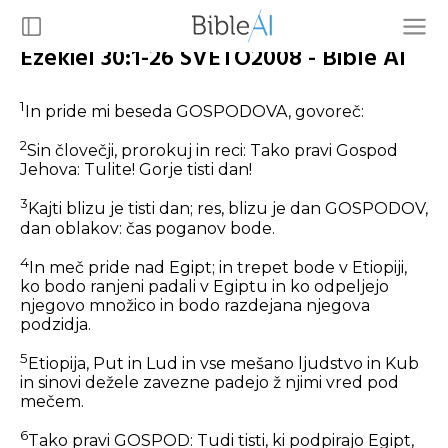
Ezekiel 30:1-26 SVETO2008 - Bible AI
1
In pride mi beseda GOSPODOVA, govoreč:
2
Sin človečji, prorokuj in reci: Tako pravi Gospod
Jehova: Tulite! Gorje tisti dan!
3
Kajti blizu je tisti dan; res, blizu je dan GOSPODOV,
dan oblakov: čas poganov bode.
4
In meč pride nad Egipt; in trepet bode v Etiopiji,
ko bodo ranjeni padali v Egiptu in ko odpeljejo
njegovo množico in bodo razdejana njegova
podzidja.
5
Etiopija, Put in Lud in vse mešano ljudstvo in Kub
in sinovi dežele zavezne padejo ž njimi vred pod
mečem.
6
Tako pravi GOSPOD: Tudi tisti, ki podpirajo Egipt,