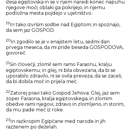
ižesa egiptovska in se v njem naredi konec napuhu
njegove moči; oblaki ga pokrijejo, in njemu
podložna mesta pojdejo v ujetništvo.
19
In tako izvršim sodbe nad Egiptom; in spoznajo,
da sem jaz GOSPOD.
20
In zgodilo se je v enajstem letu, sedmi dan
prvega meseca, da mi pride beseda GOSPODOVA,
govoreč:
21
Sin človečji, zlomil sem ramo Faraonu, kralju
egiptovskemu; in glej, ni bila obvezana, da bi se
uporabilo zdravilo, ni se ovila preveza, da se zaceli,
da bi dobila moč in prijela meč.
22
Zatorej pravi tako Gospod Jehova: Glej, jaz sem
zoper Faraona, kralja egiptovskega, in zlomim
obedve rami njegovi, zdravo in zlomljeno, in storim,
da mu pade meč iz roke.
23
In razkropim Egipčane med narode in jih
razženem po deželah.