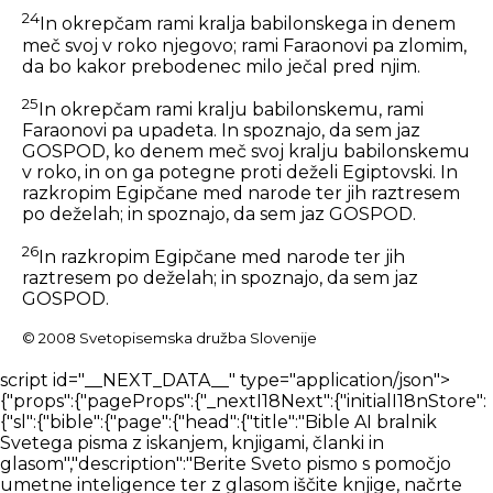
24
In okrepčam rami kralja babilonskega in denem
meč svoj v roko njegovo; rami Faraonovi pa zlomim,
da bo kakor prebodenec milo ječal pred njim.
25
In okrepčam rami kralju babilonskemu, rami
Faraonovi pa upadeta. In spoznajo, da sem jaz
GOSPOD, ko denem meč svoj kralju babilonskemu
v roko, in on ga potegne proti deželi Egiptovski. In
razkropim Egipčane med narode ter jih raztresem
po deželah; in spoznajo, da sem jaz GOSPOD.
26
In razkropim Egipčane med narode ter jih
raztresem po deželah; in spoznajo, da sem jaz
GOSPOD.
© 2008 Svetopisemska družba Slovenije
script id="__NEXT_DATA__" type="application/json">{"props":{"pageProps":{"_nextI18Next":{"initialI18nStore":{"sl":{"bible":{"page":{"head":{"title":"Bible AI bralnik Svetega pisma z iskanjem, knjigami, članki in glasom","description":"Berite Sveto pismo s pomočjo umetne inteligence ter z glasom iščite knjige, načrte branja in članke."},"bibleReader":{"title":"Biblija","bookSelect":{"placeholder":"Izberite knjigo"},"chapterSelect":{"placeholder":"Izberite poglavje"},"errors":{"chapterLoading":"Napaka pri nalaganju poglavja. Razreševanje...","offline":"Ste brez povezave. Preden prekinete povezavo, prenesite prevod Svetega pisma, da ga boste lahko tukaj brali."},"sidebarViewPicker":{"heading":"Izberite pogled","showBar":{"title":"Prikaži vrstico","description":"Vedno pokaži"},"hideBar":{"title":"Skrij vrstico","description":"Prikaži samo, ko je izbran verz"}},"readerTabSection":{"tabList":["Išči","Verzi","Opombe","Zaznamki"],"searchBlock":{"tabList":["Verzi","Članki","Knjige","Dokumenti","Mediji"],"heading":"Odkrijte najnaprednejši iskalnik po Svetem pismu","logo":{"title":"Logotip iskalnika Bible AI"},"betaTag":"Beta","input":{"placeholder":"Vprašaj Bible AI"},"translationSelector":{"title":"Prevod","selectTranslationInput":{"placeholder":"Izberite prevod"}},"trendingSearch":{"title":"Raziščite priljubljena iskanja"},"loading":{"articles":"Nalaganje člankov","books":"Nalaganje knjig"},"messages":{"searchError":"Prišlo je do napake. Poskusite znova."},"introCards":{"navigate":{"title":"Krmarite po Svetem pismu z uporabo {type}","text":"Pojdi na Matej 1","inputTypes":{"text":"besedilo","voice":"tvoj glas"}},"question":{"title":"Zastavite katero koli vprašanje, povezano s Svetim pismom","text":"Kdo je Jezus in zakaj je umrl?"},"goToVerse":{"title":"Pojdi neposredno na verze","text":"Kliknite na odgovore pomočnika za navigacijo po Svetem pismu"},"selectVerse":{"title":"Za začetek izberite verz","text":"Kliknite na verz, da prikažete njegov podroben pregled."}},"assistant":{"messages":{"error":"Oprostite, prišlo je do napake, naj poskusim znova.","cannotCompleteQueryError":"Vaše poizvedbe ni bilo mogoče dokončati, poskusite znova pozneje.","start":["Živjo, kako vam lahko pomagam?","Kaj vam je v mislih?","Kakšno je vaše vprašanje?"],"thinking":["Hvala. Naj razmislim o tem.","Poiskal vam bom odgovor.","Odlično vprašanje, daj mi nekaj sekund, da najdem odgovor.","Seveda. Poiskal bom odgovor za vas."]}},"answering":"Pripravljam odgovor ..."},"notes":{"addNote":"Dodaj opombo","addNoteTitle":"Svetopisemska opomba","noteTagsTitle":"Oznake opomb","autosaveMessage":"Opombe se samodejno shranijo","firstNoteMessage":"Dodajte svojo prvo opombo","noteTitleInput":"Naslov opombe","tagInputPlaceholder":"Pritisnite ENTER, da dodate novo oznako","editorInputPlaceholderText":"Tukaj vnesite svojo opombo...","loginCard":{"text":"Za ogled svojih opomb se prijavite ali registrirajte."},"btn":{"cancel":"Zapri","edit":"Uredi","delete":"Izbriši"},"messages":{"addNoteTitleError":"Opombe ni mogoče dodati brez naslova"},"dropdown":{"textFormat":{"normal":"Normalno","largeHeading":"Velik naslov","smallHeading":"Majhen naslov","bulletList":"Seznam z oznakami","numberedList":"Oštevilčeni seznam","quote":"Citat","codeBlock":"Blok kode"},"textAlignment":{"buttonLabel":"Možnosti oblikovanja za poravnavo besedila","leftAlign":"Poravnaj levo","centerAlign":"Poravnaj na sredino","rightAlign":"Poravnaj desno","justifyAlign":"Obojestranska poravnava","startAlign":"Poravnaj na začetek","endAlign":"Poravnaj na konec","outdent":"Zmanjšaj zamik","indent":"Zamik"},"blockTypes":{"paragraph":"Normalno","h1":"Velik naslov","h2":"Majhen naslov","h3":"Naslov","h4":"Naslov","h5":"Naslov","ol":"Oštevilčen seznam","ul":"Seznam z oznakami","quote":"Citat","code":"Blok kode"}},"labels":{"undo":"Razveljavi","redo":"Ponovi","formatBold":"Oblikuj krepko","formatItalic":"Oblikuj ležeče","formatUnderline":"Oblikovanje podčrtano","formatStrikethrough":"Oblikuj prečrtano","insertLink":"Vstavi povezavo","formattingOptions":"Možnosti oblikovanja","codeLanguage":"Izberite jezik kode"}}},"verseOverview":{"tabList":["Pregled","Mediji","Slovar","Komentar"],"lowQualityMessage":"Spodnji rezultati morda ne vsebujejo neposrednih odgovorov na vaš izbrani verz.","noVerseCommentaryMessage":"Za izbrani verz ni bil najden noben komentar. Poskusite izbrati širši obseg verzov.","noVerseDictionaryMessage":"Za izbrani verz ni bilo najdenih slovarskih definicij. Poskusite izbrati širši obseg verzov.","noVerseMediaMessage":"Za izbrani verz ni bilo najdenih medijskih vsebin. Poskusite izbrati širši obseg verzov.","loading":{"commentary":"Nalaganje komentarja","dictionary":"Nalaganje slovarja"},"dictionaries":"Slovarji","encyclopedias":"Enciklopedije"},"bibleSelectorTitles":{"books":"Knjige","chapters":"Poglavja","verses":"Verzi"},"swipeNavigation":{"prev":"Prejšnja","swipe":"PODRSNI","next":"Naprej"},"betaFeedback":{"title":"Povratne informacije o beta različici","description":"Nenehno izboljšujemo naš Bible AI. Prosimo, delite z nami svoje povratne informacije.","form":{"title":"Obrazec za povratne informacije o beta različici"},"feedbackForm":{"description":" ","experienceRating":{"title":"Kako bi do zdaj ocenili svojo izkušnjo z Biblijo?","options":["1 - Revni","2 - Zadovoljivo","3 - Dobro","4 - Zelo dobro","5 - Odlično"]},"readingMeans":{"title":"Kateri je vaš glavni način branja Svetega pisma?","options":["Digitalno (svetopisemske aplikacije)","Fizično (fizična Biblija)"]},"useAssistant":{"title":"Ali bi uporabili glasovnega pomočnika za pomoč pri preučevanju Svetega pisma?"},"willingToPay":{"title":"Bi plačali za uporabo takšnega pomočnika?"},"paymentAmount":{"title":"Koliko bi plačali na mesec (v USD)?"},"isEasyToUse":{"title":"Ali je izkušnja branja Svetega pisma enostavna za uporabo?"},"sidebarDistracting":{"title":"Ali vas stranska vrstica moti pri branju Svetega pisma?"},"additionalComments":{"title":"Še kakšni drugi komentarji / funkcije?"}},"intro":{"title":"Testiranje bralnika Svetega pisma","content":"Hvala, ker preizkušate eno od funkcij, o katerih razmišljamo. Modro presojamo, kako lahko tehnologija še dodatno pomaga pri preučevanju Svetega pisma.","test":{"title":"Ključne informacije","list":["Prosimo, posredujte povratne informacije","Poskrbite, da boste redno posodabljali, saj bodo starejše različice prenehale delovati."]},"optional":{"title":"Dodatne informacije","list":["Morda boste dosegli manj natančne rezultate kot z našim obstoječim izdelkom Search.","Morda boste naleteli na napake in težave. Sporočite nam, ko se to zgodi."]},"buttonStart":"Začni testiranje"},"submitTitle":"Pošljite povratne informacije","feedbackNote":"* Povratne informacije postanejo po določenem obdobju uporabe obvezne, saj so za nas zelo dragocene pri sprejemanju odločitev."}}}},"nav":{"nav":{"navMenu":[{"id":2,"label":"Sveto pismo","path":"/bible","icon":"bible","offset":"84"},{"id":1,"label":"Iskanje","path":"/search","icon":"search","offset":"84"},{"id":6,"label":"Prenesi","path":"/download","icon":"download","offset":"84"},{"id":5,"label":"O nas","path":"/about","icon":"about","offset":"84"},{"id":5,"label":"Kontakt","path":"/contact","icon":"contact","offset":"84"}],"footerMenu":[{"text":"Domov","path":"/"},{"text":"Sveto pismo","path":"/bible"},{"text":"Daj","path":"/give"},{"text":"Tehnologija","path":"/technology"},{"text":"Blog","path":"/blog"},{"text":"O nas","path":"/about"},{"text":"Kontakt","path":"/contact"},{"text":"Politika zasebnosti","path":"/privacy-policy"},{"text":"Prenesi","path":"/download"}]}},"common":{"components":{"bookDetailsOverlay":{"closeButton":"Zapri podrobnosti knjige","excerpt":{"title":"Izvleček odgovora iz vsebine","titleDocument":"Odlomek odgovora iz dokumenta","showMore":"Prikaži več","showLess":"Pokaži manj"},"pageLabel":"Stran","documentPage":{"source":"Vaše nalaganje"},"actions":{"openAtPage":"Odpri na strani","publisherSite":"Spletno mesto založnika","previewBook":"Predogled knjige","seePage":"Glej stran","openMedia":"Odpri medije"},"mediaPlayer":{"play":"Predvajaj","pause":"Pavza","rewind":"Previj nazaj za 15 sekund","forward":"Naprej za 15 sekund","mute":"Utišaj","unmute":"Vklopi zvok","seek":"Išči","volume":"Zvezek","volumeLevel":"Raven glasnosti","speed":"Hitrost predvajanja","fullscreen":"Preklopi celozaslonski način"}},"accessibility":{"btnVerseHighlight":"Samodejno označi verze","btnMatchDeviceSettings":"Uporabi nastavitve naprave","accordion":{"titles":{"fontTheme":"Pisava in tema","bottomBar":"Spodnja vrstica","navigation":"Navigacija"}},"navigationPicker":{"arrows":{"title":"Puščice","description":"Krmarite s puščicami"},"swipe":{"title":"Podrsnite","description":"Krmarite z drsenjem"}}},"searchBlock":{"heading":"Odkrijte najnaprednejši iskalnik po Svetem pismu","logo":{"title":"Logotip iskalnika Bible AI"},"betaTag":"Beta","input":{"placeholder":"Vprašajte Bible AI","filter":"Filter","filterHeadings":{"sources":"Filter virov odgovorov","language":"Filter jezika medijev","publishers":"Založniki"},"filters":[{"title":"Biblija","description":"Vključi verze"},{"title":"Knjige","description":"Vključi knjige"},{"title":"Članki","description":"Vključi članke"},{"title":"Avdio in video","description":"Vključi zvok in video"}],"languageFilters":[{"title":"Vse","description":"Vsi jeziki"},{"description":"Samo {language}"}],"documents":{"attach":"Priloži dokument","addMore":"Dodaj datoteko","parsing":"Razčlenjevanje","uploading":"Nalaganje…","ready":"Pripravljen","parseFailed":"Dokumenta ni bilo mogoče prebrati","uploadFailed":"Dokumenta ni bilo mogoče naložiti","fileTooLarge":"Datoteka je prevelika","supportedFormats":"Podprti formati: {formats}","unsupportedFormat":"Nepodprta vrsta datoteke. Podprti formati: {formats}","panelTitle":"Priložene datoteke","panelCount":"{count} od {max}","documentsOnly":"Odgovor samo iz dokumentov","documentsOnlyHint":"Samo vaše datoteke in svetopisemski verzi"},"context":{"title":"Išči v","types":{"book":"Ta knjiga","chapter":"