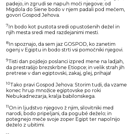
padejo, in zgrudi se napuh moči njegove; od
Migdola do Siene bodo v njem padali pod mečem,
govori Gospod Jehova.
7
In bodo kot pustota sredi opustošenih dežel in
njih mesta sredi med razdejanimi mesti.
8
In spoznajo, da sem jaz GOSPOD, ko zanetim
ogenj v Egiptu in bodo strti vsi pomočniki njegovi.
9
Tisti dan pojdejo poslanci izpred mene na ladjah,
da prestrašijo brezskrbne Etiopce; in velik strah jih
pretrese v dan egiptovski, zakaj, glej, prihaja!
10
Tako pravi Gospod Jehova: Storim tudi, da vzame
konec hrup množice egiptovske po roki
Nebukadnezarja, kralja babilonskega.
11
On in ljudstvo njegovo ž njim, silovitniki med
narodi, bodo pripeljani, da pogubé deželo; in
potegnejo meče svoje zoper Egipt ter napolnijo
deželo z ubitimi.