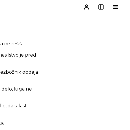
a ne rešiš.
nasilstvo je pred
brezbožnik obdaja
 delo, ki ga ne
e, da si lasti
ga.