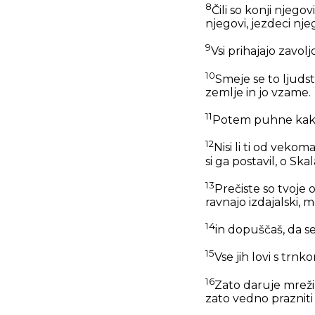
8
Čili so konji njego
njegovi, jezdeci nje
9
Vsi prihajajo zavol
10
Smeje se to ljuds
zemlje in jo vzame.
11
Potem puhne kakor
12
Nisi li ti od vek
si ga postavil, o Sk
13
Prečiste so tvoje o
ravnajo izdajalski, 
14
in dopuščaš, da se
15
Vse jih lovi s trnko
16
Zato daruje mreži i
zato vedno prazniti