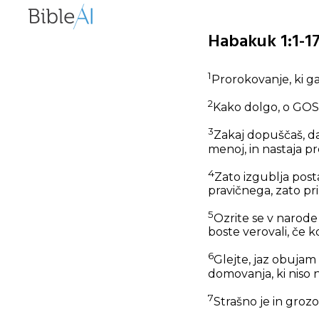
Habakuk 1:1-17
1
Prorokovanje, ki ga
2
Kako dolgo, o GOSPOD
3
Zakaj dopuščaš, da 
menoj, in nastaja pr
4
Zato izgublja post
pravičnega, zato pr
5
Ozrite se v narode 
boste verovali, če 
6
Glejte, jaz obujam K
domovanja, ki niso 
7
Strašno je in groz