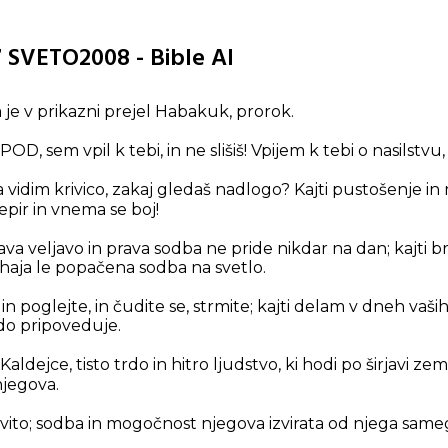
 SVETO2008 - Bible AI
 je v prikazni prejel Habakuk, prorok.
, sem vpil k tebi, in ne slišiš! Vpijem k tebi o nasilstvu, 
vidim krivico, zakaj gledaš nadlogo? Kajti pustošenje in 
epir in vnema se boj!
ava veljavo in prava sodba ne pride nikdar na dan; kajti 
ihaja le popačena sodba na svetlo.
in poglejte, in čudite se, strmite; kajti delam v dneh vaših
kdo pripoveduje.
aldejce, tisto trdo in hitro ljudstvo, ki hodi po širjavi zemlj
njegova.
ovito; sodba in mogočnost njegova izvirata od njega same