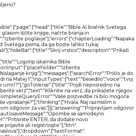
iljeno?
nu":[{"id":2,"label":"Sveto pismo","path":"/bible","icon":"bible","offset":"84"},{"id":1,"label":"Iskanje","path":"/search","icon":"search","offset":"84"},{"id":6,"label":"Prenesi","path":"/download","icon":"download","offset":"84"},{"id":5,"label":"O nas","path":"/about","icon":"about","offset":"84"},{"id":5,"label":"Kontakt","path":"/contact","icon":"contact","offset":"84"}],"footerMenu":[{"text":"Domov","path":"/"},{"text":"Sveto pismo","path":"/bible"},{"text":"Daj","path":"/give"},{"text":"Tehnologija","path":"/technology"},{"text":"Blog","path":"/blog"},{"text":"O nas","path":"/about"},{"text":"Kontakt","path":"/contact"},{"text":"Politika zasebnosti","path":"/privacy-policy"},{"text":"Prenesi","path":"/download"}]}},"common":{"components":{"bookDetailsOverlay":{"closeButton":"Zapri podrobnosti knjige","excerpt":{"title":"Izvleček odgovora iz vsebine","titleDocument":"Odlomek odgovora iz dokumenta","showMore":"Prikaži več","showLess":"Pokaži manj"},"pageLabel":"Stran","documentPage":{"source":"Vaše nalaganje"},"actions":{"openAtPage":"Odpri na strani","publisherSite":"Spletno mesto založnika","previewBook":"Predogled knjige","seePage":"Glej stran","openMedia":"Odpri medije"},"mediaPlayer":{"play":"Predvajaj","pause":"Pavza","rewind":"Previj nazaj za 15 sekund","forward":"Naprej za 15 sekund","mute":"Utišaj","unmute":"Vklopi zvok","seek":"Išči","volume":"Zvezek","volumeLevel":"Raven glasnosti","speed":"Hitrost predvajanja","fullscreen":"Preklopi celozaslonski način"}},"accessibility":{"btnVerseHighlight":"Samodejno označi verze","btnMatchDeviceSettings":"Uporabi nastavitve naprave","accordion":{"titles":{"fontTheme":"Pisava in tema","bottomBar":"Spodnja vrstica","navigation":"Navigacija"}},"navigationPicker":{"arrows":{"title":"Puščice","description":"Krmarite s puščicami"},"swipe":{"title":"Podrsnite","description":"Krmarite z drsenjem"}}},"searchBlock":{"heading":"Odkrijte najnaprednejši iskalnik po Svetem pismu","logo":{"title":"Logotip iskalnika Bible AI"},"betaTag":"Beta","input":{"placeholder":"Vprašajte Bible AI","filter":"Filter","filterHeadings":{"sources":"Filter virov odgovorov","language":"Filter jezika medijev","publishers":"Založniki"},"filters":[{"title":"Biblija","description":"Vključi verze"},{"title":"Knjige","description":"Vključi knjige"},{"title":"Članki","description":"Vključi članke"},{"title":"Avdio in video","description":"Vključi zvok in video"}],"languageFilters":[{"title":"Vse","description":"Vsi jeziki"},{"description":"Samo {language}"}],"documents":{"attach":"Priloži dokument","addMore":"Dodaj datoteko","parsing":"Razčlenjevanje","uploading":"Nalaganje…","ready":"Pripravljen","parseFailed":"Dokumenta ni bilo mogoče prebrati","uploadFailed":"Dokumenta ni bilo mogoče naložiti","fileTooLarge":"Datoteka je prevelika","supportedFormats":"Podprti formati: {formats}","unsupportedFormat":"Nepodprta vrsta datoteke. Podprti formati: {formats}","panelTitle":"Priložene datoteke","panelCount":"{count} od {max}","documentsOnly":"Odgovor samo iz dokumentov","documentsOnlyHint":"Samo vaše datoteke in svetopisemski verzi"},"context":{"title":"Išči v","types":{"book":"Ta knjiga","chapter":"T