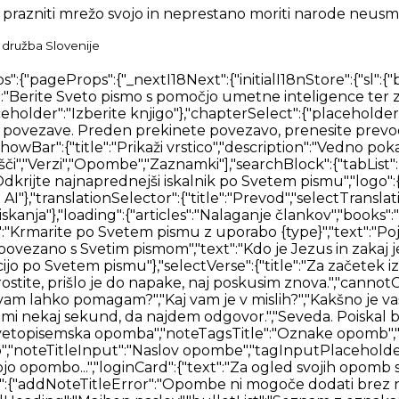
 prazniti mrežo svojo in neprestano moriti narode neusm
družba Slovenije
j desno","justifyAlign":"Obojestranska poravnava","startAlign":"Poravnaj na začetek","endAlign":"Poravnaj na konec","outdent":"Zmanjšaj zamik","indent":"Zamik"},"blockTypes":{"paragraph":"Normalno","h1":"Velik naslov","h2":"Majhen naslov","h3":"Naslov","h4":"Naslov","h5":"Naslov","ol":"Oštevilčen seznam","ul":"Seznam z oznakami","quote":"Citat","code":"Blok kode"}},"labels":{"undo":"Razveljavi","redo":"Ponovi","formatBold":"Oblikuj krepko","formatItalic":"Oblikuj ležeče","formatUnderline":"Oblikovanje podčrtano","formatStrikethrough":"Oblikuj prečrtano","insertLink":"Vstavi povezavo","formattingOptions":"Možnosti oblikovanja","codeLanguage":"Izberite jezik kode"}}},"verseOverview":{"tabList":["Pregled","Mediji","Slovar","Komentar"],"lowQualityMessage":"Spodnji rezultati morda ne vsebujejo neposrednih odgovorov na vaš izbrani verz.","noVerseCommentaryMessage":"Za izbrani verz ni bil najden noben komentar. Poskusite izbrati širši obseg verzov.","noVerseDictionaryMessage":"Za izbrani verz ni bilo najdenih slovarskih definicij. Poskusite izbrati širši obseg verzov.","noVerseMediaMessage":"Za izbrani verz ni bilo najdenih medijskih vsebin. Poskusite izbrati širši obseg verzov.","loading":{"commentary":"Nalaganje komentarja","dictionary":"Nalaganje slovarja"},"dictionaries":"Slovarji","encyclopedias":"Enciklopedije"},"bibleSelectorTitles":{"books":"Knjige","chapters":"Poglavja","verses":"Verzi"},"swipeNavigation":{"prev":"Prejšnja","swipe":"PODRSNI","next":"Naprej"},"betaFeedback":{"title":"Povratne informacije o beta različici","description":"Nenehno izboljšujemo naš Bible AI. Prosimo, delite z nami svoje povratne informacije.","form":{"title":"Obrazec za povratne informacije o beta različici"},"feedbackForm":{"description":" ","experienceRating":{"title":"Kako bi do zdaj ocenili svojo izkušnjo z Biblijo?","options":["1 - Revni","2 - Zadovoljivo","3 - Dobro","4 - Zelo dobro","5 - Odlično"]},"readingMeans":{"title":"Kateri je vaš glavni način branja Svetega pisma?","options":["Digitalno (svetopisemske aplikacije)","Fizično (fizična Biblija)"]},"useAssistant":{"title":"Ali bi uporabili glasovnega pomočnika za pomoč pri preučevanju Svetega pisma?"},"willingToPay":{"title":"Bi plačali za uporabo takšnega pomočnika?"},"paymentAmount":{"title":"Koliko bi plačali na mesec (v USD)?"},"isEasyToUse":{"title":"Ali je izkušnja branja Svetega pisma enostavna za uporabo?"},"sidebarDistracting":{"title":"Ali vas stranska vrstica moti pri branju Svetega pisma?"},"additionalComments":{"title":"Še kakšni drugi komentarji / funkcije?"}},"intro":{"title":"Testiranje bralnika Svetega pisma","content":"Hvala, ker preizkušate eno od funkcij, o katerih razmišljamo. Modro presojamo, kako lahko tehnologija še dodatno pomaga pri preučevanju Svetega pisma.","test":{"title":"Ključne informacije","list":["Prosimo, posredujte povratne informacije","Poskrbite, da boste redno posodabljali, saj bodo starejše različice prenehale delovati."]},"optional":{"title":"Dodatne informacije","list":["Morda boste dosegli manj natančne rezultate kot z našim obstoječim izdelkom Search.","Morda boste naleteli na napake in težave. Sporočite nam, ko se to zgodi."]},"buttonStart":"Začni testiranje"},"submitTitle":"Pošljite povratne informacije","feedbackNote":"* Povratne informacije postanejo po določenem obdobju uporabe obvezne, saj so za nas zelo dragocene pri sprejemanju odločitev."}}}},"nav":{"nav":{"navMe