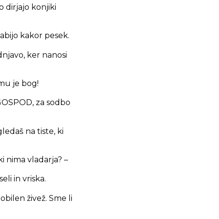
 dirjajo konjiki
rabijo kakor pesek.
njavo, ker nanosi
mu je bog!
O GOSPOD, za sodbo
ledaš na tiste, ki
ki nima vladarja? –
eli in vriska.
eobilen živež. Sme li