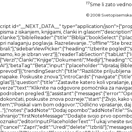
17
Sme li zato vedno
© 2008 Svetopisemska 
cript id="__NEXT_DATA__" type="application/json">{"props":{"pageProps":{"_nextI18Next":{"initialI18nStore":{"sl":{"bible":{"page":{"head":{"title":"Bible AI bralnik Svetega pisma z iskanjem, knjigami, članki in glasom","description":"Berite Sveto pismo s pomočjo umetne inteligence ter z glasom iščite knjige, načrte branja in članke."},"bibleReader":{"title":"Biblija","bookSelect":{"placeholder":"Izberite knjigo"},"chapterSelect":{"placeholder":"Izberite poglavje"},"errors":{"chapterLoading":"Napaka pri nalaganju poglavja. Razreševanje...","offline":"Ste brez povezave. Preden prekinete povezavo, prenesite prevod Svetega pisma, da ga boste lahko tukaj brali."},"sidebarViewPicker":{"heading":"Izberite pogled","showBar":{"title":"Prikaži vrstico","description":"Vedno pokaži"},"hideBar":{"title":"Skrij vrstico","description":"Prikaži samo, ko je izbran verz"}},"readerTabSection":{"tabList":["Išči","Verzi","Opombe","Zaznamki"],"searchBlock":{"tabList":["Verzi","Članki","Knjige","Dokumenti","Mediji"],"heading":"Odkrijte najnaprednejši iskalnik po Svetem pismu","logo":{"title":"Logotip iskalnika Bible AI"},"betaTag":"Beta","input":{"placeholder":"Vprašaj Bible AI"},"translationSelector":{"title":"Prevod","selectTranslationInput":{"placeholder":"Izberite prevod"}},"trendingSearch":{"title":"Raziščite priljubljena iskanja"},"loading":{"articles":"Nalaganje člankov","books":"Nalaganje knjig"},"messages":{"searchError":"Prišlo je do napake. Poskusite znova."},"introCards":{"navigate":{"title":"Krmarite po Svetem pismu z uporabo {type}","text":"Pojdi na Matej 1","inputTypes":{"text":"besedilo","voice":"tvoj glas"}},"question":{"title":"Zastavite katero koli vprašanje, povezano s Svetim pismom","text":"Kdo je Jezus in zakaj je umrl?"},"goToVerse":{"title":"Pojdi neposredno na verze","text":"Kliknite na odgovore pomočnika za navigacijo po Svetem pismu"},"selectVerse":{"title":"Za začetek izberite verz","text":"Kliknite na verz, da prikažete njegov podroben pregled."}},"assistant":{"messages":{"error":"Oprostite, prišlo je do napake, naj poskusim znova.","cannotCompleteQueryError":"Vaše poizvedbe ni bilo mogoče dokončati, poskusite znova pozneje.","start":["Živjo, kako vam lahko pomagam?","Kaj vam je v mislih?","Kakšno je vaše vprašanje?"],"thinking":["Hvala. Naj razmislim o tem.","Poiskal vam bom odgovor.","Odlično vprašanje, daj mi nekaj sekund, da najdem odgovor.","Seveda. Poiskal bom odgovor za vas."]}},"answering":"Pripravljam odgovor ..."},"notes":{"addNote":"Dodaj opombo","addNoteTitle":"Svetopisemska opomba","noteTagsTitle":"Oznake opomb","autosaveMessage":"Opombe se samodejno shranijo","firstNoteMessage":"Dodajte svojo prvo opombo","noteTitleInput":"Naslov opombe","tagInputPlaceholder":"Pritisnite ENTER, da dodate novo oznako","editorInputPlaceholderText":"Tukaj vnesite svojo opombo...","loginCard":{"text":"Za ogled svojih opomb se prijavite ali registrirajte."},"btn":{"cancel":"Zapri","edit":"Uredi","delete":"Izbriši"},"messages":{"addNoteTitleError":"Opombe ni mogoče dodati brez naslova"},"dropdown":{"textFormat":{"normal":"Normalno","largeHeading":"Velik naslov","smallHeading":"Majhen naslov","bulletList":"Seznam z oznakami","numberedList":"Oštevilčeni seznam","quote":"Citat","codeBlock":"Blok kode"},"textAlignment":{"buttonLabel":"Možnosti oblikovanja za poravnavo besedila","leftAlign":"Poravnaj levo","centerAlign":"Poravnaj na sredino","rightAlign":"Poravna