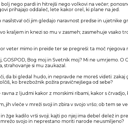
vi bolj nego pardi in hitrejši nego volkovi na večer; ponosno
govi prihajajo oddaleč, lete kakor orel, ki plane na jed.
jo nasilstva! oči jim gledajo naravnost predse in ujetnike g
tvo kraljem in knezi so mu v zasmeh; zasmehuje vsako trd
 veter mimo in preide ter se pregreši: ta moč njegova 
omaj, GOSPOD, Bog moj in Svetnik moj? Mi ne umrjemo. 
ala, strahovanje si mu zaukazal.
či, da bi gledal hudo, in nepravde ne moreš videti: zakaj g
molčiš, ko brezbožnik požira pravičnejšega od sebe?
 ravna z ljudmi kakor z morskimi ribami, kakor s črvadjo, 
m, jih vleče v mreži svoji in zbira v svojo vršo; ob tem se ves
n žge kadilo vrši svoji; kajti po njej ima debel delež in pr
 mrežo svojo in neprestano moriti narode neusmiljeno?