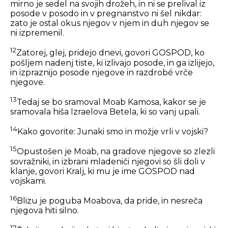
mirno je sedel na svojih drožeh, in ni se prelival iz
posode v posodo in v pregnanstvo ni šel nikdar:
zato je ostal okus njegov v njem in duh njegov se
ni izpremenil.
12
Zatorej, glej, pridejo dnevi, govori GOSPOD, ko
pošljem nadenj tiste, ki izlivajo posode, in ga izlijejo,
in izpraznijo posode njegove in razdrobé vrče
njegove.
13
Tedaj se bo sramoval Moab Kamosa, kakor se je
sramovala hiša Izraelova Betela, ki so vanj upali.
14
Kako govorite: Junaki smo in možje vrli v vojski?
15
Opustošen je Moab, na gradove njegove so zlezli
sovražniki, in izbrani mladeniči njegovi so šli doli v
klanje, govori Kralj, ki mu je ime GOSPOD nad
vojskami.
16
Blizu je poguba Moabova, da pride, in nesreča
njegova hiti silno.
17