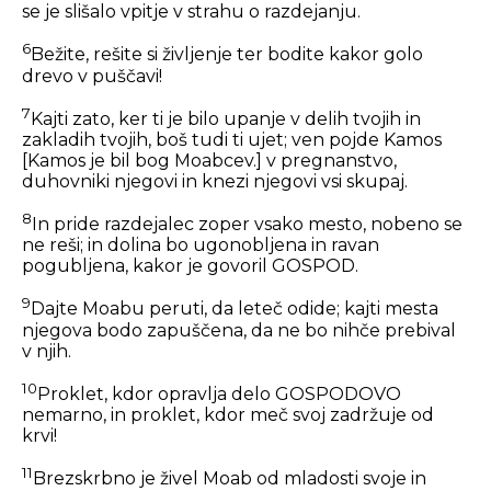
se je slišalo vpitje v strahu o razdejanju.
6
Bežite, rešite si življenje ter bodite kakor golo
drevo v puščavi!
7
Kajti zato, ker ti je bilo upanje v delih tvojih in
zakladih tvojih, boš tudi ti ujet; ven pojde Kamos
[Kamos je bil bog Moabcev.]
v pregnanstvo,
duhovniki njegovi in knezi njegovi vsi skupaj.
8
In pride razdejalec zoper vsako mesto, nobeno se
ne reši; in dolina bo ugonobljena in ravan
pogubljena, kakor je govoril GOSPOD.
9
Dajte Moabu peruti, da leteč odide; kajti mesta
njegova bodo zapuščena, da ne bo nihče prebival
v njih.
10
Proklet, kdor opravlja delo GOSPODOVO
nemarno, in proklet, kdor meč svoj zadržuje od
krvi!
11
Brezskrbno je živel Moab od mladosti svoje in