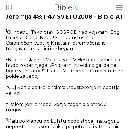
Jeremija 48:1-47 SVETO2008 - Bible AI
1
O Moabu. Tako pravi GOSPOD nad vojskami, Bog
Izraelov: Gorje Nebu! kajti opustošeno je.
Osramočen, vzet je Kirjataim; osramočena je
trdnjava na visočini in zbegana.
2
Nobene slave ni Moabu več. V Hesbonu izmišljajo
hudo zoper njega: „Pridite in iztrebimo ga, da ne
bode več narod!“ Tudi ti, Madmen, boš uničen; meč
pojde za teboj.
3
Čuj! vpitje od Horonaima: Opustošenje in podrtje
veliko!
4
Polomljen je Moab; vpitje zaganjajo otročiči
njegovi.
5
Kajti po klancu ob Luhitu bodo stopali navzgor z
neprestanim jokom; zakaj po potu doli v Horonaim