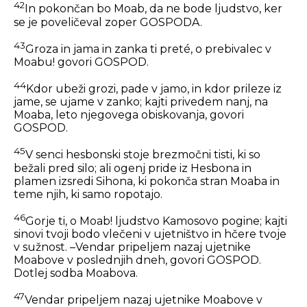
42
In pokončan bo Moab, da ne bode ljudstvo, ker
se je poveličeval zoper GOSPODA.
43
Groza in jama in zanka ti preté, o prebivalec v
Moabu! govori GOSPOD.
44
Kdor ubeži grozi, pade v jamo, in kdor prileze iz
jame, se ujame v zanko; kajti privedem nanj, na
Moaba, leto njegovega obiskovanja, govori
GOSPOD.
45
V senci hesbonski stoje brezmočni tisti, ki so
bežali pred silo; ali ogenj pride iz Hesbona in
plamen izsredi Sihona, ki pokonča stran Moaba in
teme njih, ki samo ropotajo.
46
Gorje ti, o Moab! ljudstvo Kamosovo pogine; kajti
sinovi tvoji bodo vlečeni v ujetništvo in hčere tvoje
v sužnost. –Vendar pripeljem nazaj ujetnike
Moabove v poslednjih dneh, govori GOSPOD.
Dotlej sodba Moabova.
47
Vendar pripeljem nazaj ujetnike Moabove v