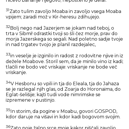
ničevo bahanje njegovo; nepošteno je delal.
31
Zato tulim zavoljo Moaba in zavoljo vsega Moaba
vpijem; zaradi mož v Kir-heresu zdihujejo.
32
Bolj nego nad Jazerjem se jokam nad teboj, o
trta v Sibmi! odrastki tvoji so šli čez morje, prav do
morja Jazerskega so segali. Nad poletno sadje tvoje
in nad trgatev tvojo je planil razdejalec,
33
in veselje je izginilo in radost z rodovitne njive in iz
dežele Moabove. Storil sem, da je minilo vino iz kadi;
tlačili ne bodo več vriskaje: vriskanje ne bode več
vriskanje.
34
V Hesbonu so vpili in tja do Eleala, tja do Jahaza
se je razlegal njih glas, od Zoarja do Horonaima, do
Eglat-šelišije; kajti tudi vode nimrimske se
izpremene v pustinjo.
35
In storim, da pogine v Moabu, govori GOSPOD,
kdor daruje na višavi in kdor kadi bogovom svojim.
36
Zato poje žalno srce moje kakor piščali zavoljo