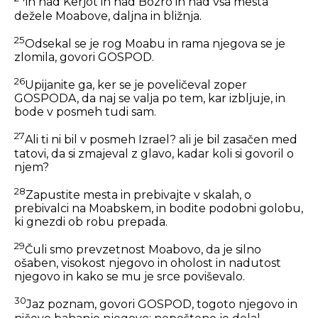
in nad Kerjot in nad Bozro in nad vsa mesta
dežele Moabove, daljna in bližnja.
25
Odsekal se je rog Moabu in rama njegova se je
zlomila, govori GOSPOD.
26
Upijanite ga, ker se je poveličeval zoper
GOSPODA, da naj se valja po tem, kar izbljuje, in
bode v posmeh tudi sam.
27
Ali ti ni bil v posmeh Izrael? ali je bil zasačen med
tatovi, da si zmajeval z glavo, kadar koli si govoril o
njem?
28
Zapustite mesta in prebivajte v skalah, o
prebivalci na Moabskem, in bodite podobni golobu,
ki gnezdi ob robu prepada.
29
Čuli smo prevzetnost Moabovo, da je silno
ošaben, visokost njegovo in oholost in nadutost
njegovo in kako se mu je srce poviševalo.
30
Jaz poznam, govori GOSPOD, togoto njegovo in