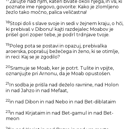
Žalujte nad njim, kateri bivate okoli njega, in vsi, ki
poznate ime njegovo, govorite: Kako je zlomljeno
žezlo tako močno, palica veličastna!
18
Stopi doli s slave svoje in sedi v žejnem kraju, o hči,
ki prebivaš v Dibonu! kajti razdejalec Moabov je
prišel gori zoper tebe, je podrl trdnjave tvoje.
19
Poleg pota se postavi in opazuj, prebivalka
aroerska, poprašuj bežečega in ženo, ki se otimlje,
in reci: Kaj se je zgodilo?
20
Sramuje se Moab, ker je potrt. Tulite in vpijte,
oznanjujte pri Arnonu, da je Moab opustošen.
21
In sodba je prišla nad deželo ravnine, nad Holon
in nad Jahzo in nad Mefaat,
22
in nad Dibon in nad Nebo in nad Bet-diblataim
23
in nad Kirjataim in nad Bet-gamul in nad Bet-
meon
24