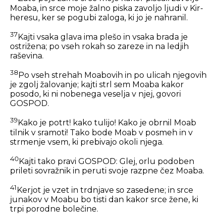
Moaba, in srce moje žalno piska zavoljo ljudi v Kir-
heresu, ker se pogubi zaloga, ki jo je nahranil.
37
Kajti vsaka glava ima plešo in vsaka brada je
ostrižena; po vseh rokah so zareze in na ledjih
raševina.
38
Po vseh strehah Moabovih in po ulicah njegovih
je zgolj žalovanje; kajti strl sem Moaba kakor
posodo, ki ni nobenega veselja v njej, govori
GOSPOD.
39
Kako je potrt! kako tulijo! Kako je obrnil Moab
tilnik v sramoti! Tako bode Moab v posmeh in v
strmenje vsem, ki prebivajo okoli njega.
40
Kajti tako pravi GOSPOD: Glej, orlu podoben
prileti sovražnik in peruti svoje razpne čez Moaba.
41
Kerjot je vzet in trdnjave so zasedene; in srce
junakov v Moabu bo tisti dan kakor srce žene, ki
trpi porodne bolečine.