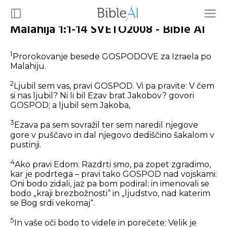
Malahija 1:1-14 SVETO2008 - Bible AI
1
Prorokovanje besede GOSPODOVE za Izraela po
Malahiju.
2
Ljubil sem vas, pravi GOSPOD. Vi pa pravite: V čem
si nas ljubil? Ni li bil Ezav brat Jakobov? govori
GOSPOD; a ljubil sem Jakoba,
3
Ezava pa sem sovražil ter sem naredil njegove
gore v puščavo in dal njegovo dediščino šakalom v
pustinji.
4
Ako pravi Edom: Razdrti smo, pa zopet zgradimo,
kar je podrtega – pravi tako GOSPOD nad vojskami:
Oni bodo zidali, jaz pa bom podiral; in imenovali se
bodo „kraji brezbožnosti“ in „ljudstvo, nad katerim
se Bog srdi vekomaj“.
5
In vaše oči bodo to videle in porečete: Velik je