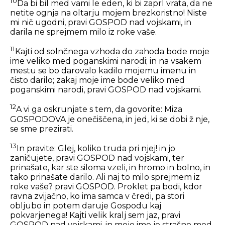
10
Da bi bil med vami le eden, ki bi zaprl vrata, da ne
netite ognja na oltarju mojem brezkoristno! Niste
mi nič ugodni, pravi GOSPOD nad vojskami, in
darila ne sprejmem milo iz roke vaše.
11
Kajti od solnčnega vzhoda do zahoda bode moje
ime veliko med poganskimi narodi; in na vsakem
mestu se bo darovalo kadilo mojemu imenu in
čisto darilo; zakaj moje ime bode veliko med
poganskimi narodi, pravi GOSPOD nad vojskami.
12
A vi ga oskrunjate s tem, da govorite: Miza
GOSPODOVA je onečiščena, in jed, ki se dobi ž nje,
se sme prezirati.
13
In pravite: Glej, koliko truda pri njej! in jo
zaničujete, pravi GOSPOD nad vojskami, ter
prinašate, kar ste siloma vzeli, in hromo in bolno, in
tako prinašate darilo. Ali naj to milo sprejmem iz
roke vaše? pravi GOSPOD. Proklet pa bodi, kdor
ravna zvijačno, ko ima samca v čredi, pa stori
obljubo in potem daruje Gospodu kaj
pokvarjenega! Kajti velik kralj sem jaz, pravi
GOSPOD nad vojskami, in moje ime je strašno med