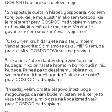
GOSPOD tudi preko Izraelove meje!
6
Sin spoštuje očeta in hlapec gospodarja. Ako sem
torej oče, kje je moja čast? in ako sem Gospod, kje
je moj strah? pravi GOSPOD nad vojskami vam, o
duhovniki, ki zaničujete moje ime. Vendar še
govorite: V čem smo zaničevali tvoje ime?
7
Oskrunjen kruh darujete na oltarju mojem.
Vendar govorite: S čim smo te oskrunili? S tem, da
pravite: Miza GOSPODOVA se sme prezirati.
8
In ko prinašate v daritev slepo živinče, ni nič
hudega; in ko prinašate hromo in bolno, tudi ni nič
hudega. Prinesi pa to deželnemu oblastniku
svojemu! mu li bodeš ugoden? ali se ozre nate?
pravi GOSPOD nad vojskami.
9
In sedaj, velim, prosite blagovoljnosti Boga
mogočnega, da nam bode milosten! se li, ker je to
vaša roka storila, milo ozre na koga izmed vas?
pravi GOSPOD nad vojskami.