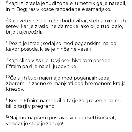
6
Kajti iz Izraela je tudi to tele: umetnik ga je naredil,
in ni Bog; res v kosce razpade tele samarijsko.
7
Kajti veter sejejo in želi bodo vihar; stebla nima njih
setev; kar je zraslo, ne da moke; ako bi jo tudi dalo,
bi jo tujci požrli.
8
Požrt je Izrael; sedaj so med poganskimi narodi
kakor posoda, ki se je nihče ne veseli.
9
Kajti šli so v Asirijo. Divji osel biva sam posebe,
Efraim pa si je najel ljubovnike.
10
Če si jih tudi najemajo med pogani, jih sedaj
zberem; in začno se manjšati pod bremenom kralja
knezov.
11
Ker je Efraim namnožil oltarje za grešenje, so mu
bili oltarji v pregreho.
12
Naj mu napišem postavo svojo desettisočkrat,
vendar jo štejejo za tujo!