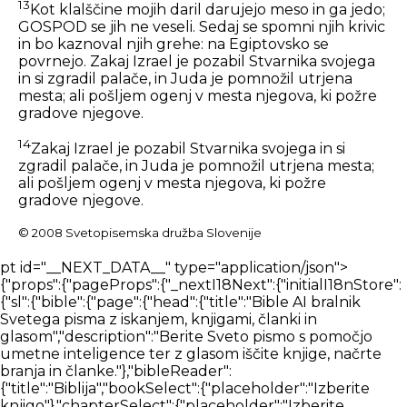
13
Kot klalščine mojih daril darujejo meso in ga jedo;
GOSPOD se jih ne veseli. Sedaj se spomni njih krivic
in bo kaznoval njih grehe: na Egiptovsko se
povrnejo. Zakaj Izrael je pozabil Stvarnika svojega
in si zgradil palače, in Juda je pomnožil utrjena
mesta; ali pošljem ogenj v mesta njegova, ki požre
gradove njegove.
14
Zakaj Izrael je pozabil Stvarnika svojega in si
zgradil palače, in Juda je pomnožil utrjena mesta;
ali pošljem ogenj v mesta njegova, ki požre
gradove njegove.
© 2008 Svetopisemska družba Slovenije
pt id="__NEXT_DATA__" type="application/json">{"props":{"pageProps":{"_nextI18Next":{"initialI18nStore":{"sl":{"bible":{"page":{"head":{"title":"Bible AI bralnik Svetega pisma z iskanjem, knjigami, članki in glasom","description":"Berite Sveto pismo s pomočjo umetne inteligence ter z glasom iščite knjige, načrte branja in članke."},"bibleReader":{"title":"Biblija","bookSelect":{"placeholder":"Izberite knjigo"},"chapterSelect":{"placeholder":"Izberite poglavje"},"errors":{"chapterLoading":"Napaka pri nalaganju poglavja. Razreševanje...","offline":"Ste brez povezave. Preden prekinete povezavo, prenesite prevod Svetega pisma, da ga boste lahko tukaj brali."},"sidebarViewPicker":{"heading":"Izberite pogled","showBar":{"title":"Prikaži vrstico","description":"Vedno pokaži"},"hideBar":{"title":"Skrij vrstico","description":"Prikaži samo, ko je izbran verz"}},"readerTabSection":{"tabList":["Išči","Verzi","Opombe","Zaznamki"],"searchBlock":{"tabList":["Verzi","Članki","Knjige","Dokumenti","Mediji"],"heading":"Odkrijte najnaprednejši iskalnik po Svetem pismu","logo":{"title":"Logotip iskalnika Bible AI"},"betaTag":"Beta","input":{"placeholder":"Vprašaj Bible AI"},"translationSelector":{"title":"Prevod","selectTranslationInput":{"placeholder":"Izberite prevod"}},"trendingSearch":{"title":"Raziščite priljubljena iskanja"},"loading":{"articles":"Nalaganje člankov","books":"Nalaganje knjig"},"messages":{"searchError":"Prišlo je do napake. Poskusite znova."},"introCards":{"navigate":{"title":"Krmarite po Svetem pismu z uporabo {type}","text":"Pojdi na Matej 1","inputTypes":{"text":"besedilo","voice":"tvoj glas"}},"question":{"title":"Zastavite katero koli vprašanje, povezano s Svetim pismom","text":"Kdo je Jezus in zakaj je umrl?"},"goToVerse":{"title":"Pojdi neposredno na verze","text":"Kliknite na odgovore pomočnika za navigacijo po Svetem pismu"},"selectVerse":{"title":"Za začetek izberite verz","text":"Kliknite na verz, da prikažete njegov podroben pregled."}},"assistant":{"messages":{"error":"Oprostite, prišlo je do napake, naj poskusim znova.","cannotCompleteQueryError":"Vaše poizvedbe ni bilo mogoče dokončati, poskusite znova pozneje.","start":["Živjo, kako vam lahko pomagam?","Kaj vam je v mislih?","Kakšno je vaše vprašanje?"],"thinking":["Hvala. Naj razmislim o tem.","Poiskal vam bom odgovor.","Odlično vprašanje, daj mi nekaj sekund, da najdem odgovor.","Seveda. Poiskal bom odgovor za vas."]}},"answering":"Pripravljam odgovor ..."},"notes":{"addNote":"Dodaj opombo","addNoteTitle":"Svetopisemska opomba","noteTagsTitle":"Oznake opomb","autosaveMessage":"Opombe se samodejno shranijo","firstNoteMessage":"Dodajte svojo prvo opombo","noteTitleInput":"Naslov opombe","tagInputPlaceholder":"Pritisnite ENTER, da dodate novo oznako","editorInputPlaceholderText":"Tukaj vnesite svojo opombo...","loginCard":{"text":"Za ogled svojih opomb se prijavite ali registrirajte."},"btn":{"cancel":"Zapri","edit":"Uredi","delete":"Izbriši"},"messages":{"addNoteTitleError":"Opombe ni mogoče dodati brez naslova"},"dropdown":{"textFormat":{"normal":"Normalno","largeHeading":"Velik naslov","smallHeading":"Majhen naslov","bulletList":"Seznam z oznakami","numberedList":"Oštevilčeni seznam","quote":"Citat","codeBlock":"Blok kode"},"textAlignment":{"buttonLabel":"Možnosti oblikovanja za poravnavo besedila","leftAlign":"Poravnaj levo","centerAlign":"Poravnaj na sredino","rightAlign":"Poravnaj desno","justifyAlign":"Obojestranska poravnava","startAlign":"Poravnaj na začetek","endAlign":"Poravnaj na konec","outdent":"Zmanjšaj zamik","indent":"Zamik"},"blockTypes":{"paragraph":"Normalno","h1":"Velik naslov","h2":"Majhen naslov","h3":"Naslov","h4":"Naslov","h5":"Naslov","ol":"Oštevilčen seznam","ul":"Seznam z oznakami","quote":"Citat","code":"Blok kode"}},"labels":{"undo":"Razveljavi","redo":"Ponovi","formatBold":"Oblikuj krepko","formatItalic":"Oblikuj ležeče","formatUnderline":"Oblikovanje podčrtano","formatStrikethrough":"Oblikuj prečrtano","insertLink":"Vstavi povezavo","formattingOptions":"Možnosti oblikovanja","codeLanguage":"Izberite jezik kode"}}},"verseOverview":{"tabList":["Pregled","Mediji","Slovar","Komentar"],"lowQualityMessage":"Spodnji rezultati morda ne vsebujejo neposrednih odgovorov na vaš izbrani verz.","noVerseCommentaryMessage":"Za izbrani verz ni bil najden noben komentar. Poskusite izbrati širši obseg verzov.","noVerseDictionaryMessage":"Za izbrani verz ni bilo najdenih slovarskih definicij. Poskusite izbrati širši obseg verzov.","noVerseMediaMessage":"Za izbrani verz ni bilo najdenih medijskih vsebin. Poskusite izbrati širši obseg verzov.","loading":{"commentary":"Nalaganje komentarja","dictionary":"Nalaganje slovarja"},"dictionaries":"Slovarji","encyclopedias":"Enciklopedije"},"bibleSelectorTitles":{"books":"Knjige","chapters":"Poglavja","verses":"Verzi"},"swipeNavigation":{"prev":"Prejšnja","swipe":"PODRSNI","next":"Naprej"},"betaFeedback":{"title":"Povratne informacije o beta različici","description":"Nenehno izboljšujemo naš Bible AI. Prosimo, delite z nami svoje povratne informacije.","form":{"title":"Obrazec za povratne informacije o beta različici"},"feedbackForm":{"description":" ","experienceRating":{"title":"Kako bi do zdaj ocenili svojo izkušnjo z Biblijo?","options":["1 - Revni","2 - Zadovoljivo","3 - Dobro","4 - Zelo dobro","5 - Odlično"]},"readingMeans":{"title":"Kateri je vaš glavni način branja Svetega pisma?","options":["Digitalno (svetopisemske aplikacije)","Fizično (fizična Biblija)"]},"useAssistant":{"title":"Ali bi uporabili glasovnega pomočnika za pomoč pri preučevanju Svetega pisma?"},"willingToPay":{"title":"Bi plačali za uporabo takšnega pomočnika?"},"paymentAmount":{"title":"Koliko bi plačali na mesec (v USD)?"},"isEasyToUse":{"title":"Ali je izkušnja branja Svetega pisma enostavna za uporabo?"},"sidebarDistracting":{"title":"Ali vas stranska vrstica moti pri branju Svetega pisma?"},"additionalComments":{"title":"Še kakšni drugi komentarji / funkcije?"}},"intro":{"title":"Testiranje bralnika Svetega pisma","content":"Hvala, ker preizkušate eno od funkcij, o katerih razmišljamo. Modro presojamo, kako lahko tehnologija še dodatno pomaga pri preučevanju Svetega pisma.","test":{"title":"Ključne informacije","list":["Prosimo, posredujte povratne informacije","Poskrbite, da boste redno posodabljali, saj bodo starejše različice prenehale delovati."]},"optional":{"title":"Dodatne informacije","list":["Morda boste dosegli manj natančne rezultate kot z našim obstoječim izdelkom Search.","Morda boste naleteli na napake in težave. Sporočite nam, ko se to zgodi."]},"buttonStart":"Začni testiranje"},"submitTitle":"Pošljite povratne informacije","feedbackNote":"* Povratne informacije postanejo po določenem obdobju uporabe obvezne, saj so za nas zelo dragocene pri sprejemanju odločitev."}}}},"nav":{"nav":{"navMenu":[{"id":2,"label":"Sveto pismo","path":"/bible","icon":"bible","offset":"84"},{"id":1,"label":"Iskanje","path":"/search","icon":"search","offset":"84"},{"id":6,"label":"Prenesi","path":"/download","icon":"download","offset":"84"},{"id":5,"label":"O nas","path":"/about","icon":"about","offset":"84"},{"id":5,"label":"Kontakt","path":"/contact","icon":"contact","offset":"84"}],"footerMenu":[{"text":"Domov","path":"/"},{"text":"Sveto pismo","path":"/bible"},{"text":"Daj","path":"/give"},{"text":"Tehnologija","path":"/technology"},{"text":"Blog","path":"/blog"},{"text":"O nas","path":"/about"},{"text":"Kontakt","path":"/contact"},{"text":"Politika zasebnosti","path":"/privacy-policy"},{"text":"Prenesi","path":"/download"}]}},"common":{"components":{"bookDetailsOverlay":{"closeButton":"Zapri podrobnosti knjige","excerpt":{"title":"Izvleček odgovora iz vsebine","titleDocument":"Odlomek odgovora iz dokumenta","showMore":"Prikaži več","showLess":"Pokaži manj"},"pageLabel":"Stran","documentPage":{"source":"Vaše nalaganje"},"actions":{"openAtPage":"Odpri na strani","publisherSite":"Spletno mesto založnika","previewBook":"Predogled knjige","seePage":"Glej stran","openMedia":"Odpri medije"},"mediaPlayer":{"play":"Predvajaj","pause":"Pavza","rewind":"Previj nazaj za 15 sekund","forward":"Naprej za 15 sekund","mute":"Utišaj","unmute":"Vklopi zvok","seek":"Išči","volume":"Zvezek","volumeLevel":"Raven glasnosti","speed":"Hitrost predvajanja","fullscreen":"Preklopi celozaslonski način"}},"accessibility":{"btnVerseHighlight":"Samodejno označi verze","btnMatchDeviceSettings":"Uporabi nastavitve naprave","accordion":{"titles":{"fontTheme":"Pisava in tema","bottomBar":"Spodnja vrstica","navigation":"Navigacija"}},"navigationPicker":{"arrows":{"title":"Puščice","description":"Krmarite s puščicami"},"swipe":{"title":"Podrsnite","description":"Krmarite z drsenjem"}}},"searchBlock":{"heading":"Odkrijte najnaprednejši iskalnik po Svetem pismu","logo":{"title":"Logotip iskalnika Bible AI"},"betaTag":"Beta","input":{"placeholder":"Vprašajte Bible AI","filter":"Filter","filterHeadings":{"sources":"Filter virov odgovorov","language":"Filter jezika medijev","publishers":"Založniki"},"filters":[{"title":"Biblija","description":"Vključi verze"},{"title":"Knjige","description":"Vključi knjige"},{"title":"Članki","description":"Vključi članke"},{"title":"Avdio in video","description":"Vključi zvok in video"}],"languageFilters":[{"title":"Vse","description":"Vsi jeziki"},{"description":"Samo {language}"}],"documents":{"attach":"Priloži dokument","addMore":"Dodaj datoteko","parsing":"Razčlenjevanje","uploading":"Nalaganje…","ready":"Pripravljen","parseFailed":"Dokumenta ni bilo mogoče prebrati","uploadFailed":"Dokumenta ni bilo mogoče naložiti","fileTooLarge":"Datoteka je prevelika","supportedFormats":"Podprti formati: {formats}","unsupportedFormat":"Nepodprta vrsta datoteke. Podprti formati: {formats}","panelTitle":"Priložene datoteke","panelCount":"{count} od {max}","documentsOnly":"Odgovor samo iz dokumentov","documentsOnlyHint":"Samo vaše datoteke in svetopisemski verzi"},"context":{"title":"Išči v","types":{"book":"Ta knjiga","chapter":"To p