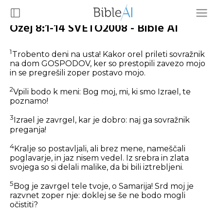
Ozej 8:1-14 SVETO2008 - Bible AI
1
Trobento deni na usta! Kakor orel prileti sovražnik
na dom GOSPODOV, ker so prestopili zavezo mojo
in se pregrešili zoper postavo mojo.
2
Vpili bodo k meni: Bog moj, mi, ki smo Izrael, te
poznamo!
3
Izrael je zavrgel, kar je dobro: naj ga sovražnik
preganja!
4
Kralje so postavljali, ali brez mene, nameščali
poglavarje, in jaz nisem vedel. Iz srebra in zlata
svojega so si delali malike, da bi bili iztrebljeni.
5
Bog je zavrgel tele tvoje, o Samarija! Srd moj je
razvnet zoper nje: doklej se še ne bodo mogli
očistiti?