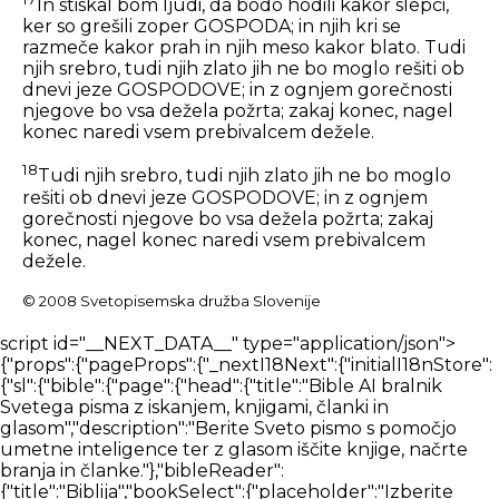
In stiskal bom ljudi, da bodo hodili kakor slepci,
ker so grešili zoper GOSPODA; in njih kri se
razmeče kakor prah in njih meso kakor blato. Tudi
njih srebro, tudi njih zlato jih ne bo moglo rešiti ob
dnevi jeze GOSPODOVE; in z ognjem gorečnosti
njegove bo vsa dežela požrta; zakaj konec, nagel
konec naredi vsem prebivalcem dežele.
18
Tudi njih srebro, tudi njih zlato jih ne bo moglo
rešiti ob dnevi jeze GOSPODOVE; in z ognjem
gorečnosti njegove bo vsa dežela požrta; zakaj
konec, nagel konec naredi vsem prebivalcem
dežele.
© 2008 Svetopisemska družba Slovenije
script id="__NEXT_DATA__" type="application/json">{"props":{"pageProps":{"_nextI18Next":{"initialI18nStore":{"sl":{"bible":{"page":{"head":{"title":"Bible AI bralnik Svetega pisma z iskanjem, knjigami, članki in glasom","description":"Berite Sveto pismo s pomočjo umetne inteligence ter z glasom iščite knjige, načrte branja in članke."},"bibleReader":{"title":"Biblija","bookSelect":{"placeholder":"Izberite knjigo"},"chapterSelect":{"placeholder":"Izberite poglavje"},"errors":{"chapterLoading":"Napaka pri nalaganju poglavja. Razreševanje...","offline":"Ste brez povezave. Preden prekinete povezavo, prenesite prevod Svetega pisma, da ga boste lahko tukaj brali."},"sidebarViewPicker":{"heading":"Izberite pogled","showBar":{"title":"Prikaži vrstico","description":"Vedno pokaži"},"hideBar":{"title":"Skrij vrstico","description":"Prikaži samo, ko je izbran verz"}},"readerTabSection":{"tabList":["Išči","Verzi","Opombe","Zaznamki"],"searchBlock":{"tabList":["Verzi","Članki","Knjige","Dokumenti","Mediji"],"heading":"Odkrijte najnaprednejši iskalnik po Svetem pismu","logo":{"title":"Logotip iskalnika Bible AI"},"betaTag":"Beta","input":{"placeholder":"Vprašaj Bible AI"},"translationSelector":{"title":"Prevod","selectTranslationInput":{"placeholder":"Izberite prevod"}},"trendingSearch":{"title":"Raziščite priljubljena iskanja"},"loading":{"articles":"Nalaganje člankov","books":"Nalaganje knjig"},"messages":{"searchError":"Prišlo je do napake. Poskusite znova."},"introCards":{"navigate":{"title":"Krmarite po Svetem pismu z uporabo {type}","text":"Pojdi na Matej 1","inputTypes":{"text":"besedilo","voice":"tvoj glas"}},"question":{"title":"Zastavite katero koli vprašanje, povezano s Svetim pismom","text":"Kdo je Jezus in zakaj je umrl?"},"goToVerse":{"title":"Pojdi neposredno na verze","text":"Kliknite na odgovore pomočnika za navigacijo po Svetem pismu"},"selectVerse":{"title":"Za začetek izberite verz","text":"Kliknite na verz, da prikažete njegov podroben pregled."}},"assistant":{"messages":{"error":"Oprostite, prišlo je do napake, naj poskusim znova.","cannotCompleteQueryError":"Vaše poizvedbe ni bilo mogoče dokončati, poskusite znova pozneje.","start":["Živjo, kako vam lahko pomagam?","Kaj vam je v mislih?","Kakšno je vaše vprašanje?"],"thinking":["Hvala. Naj razmislim o tem.","Poiskal vam bom odgovor.","Odlično vprašanje, daj mi nekaj sekund, da najdem odgovor.","Seveda. Poiskal bom odgovor za vas."]}},"answering":"Pripravljam odgovor ..."},"notes":{"addNote":"Dodaj opombo","addNoteTitle":"Svetopisemska opomba","noteTagsTitle":"Oznake opomb","autosaveMessage":"Opombe se samodejno shranijo","firstNoteMessage":"Dodajte svojo prvo opombo","noteTitleInput":"Naslov opombe","tagInputPlaceholder":"Pritisnite ENTER, da dodate novo oznako","editorInputPlaceholderText":"Tukaj vnesite svojo opombo...","loginCard":{"text":"Za ogled svojih opomb se prijavite ali registrirajte."},"btn":{"cancel":"Zapri","edit":"Uredi","delete":"Izbriši"},"messages":{"addNoteTitleError":"Opombe ni mogoče dodati brez naslova"},"dropdown":{"textFormat":{"normal":"Normalno","largeHeading":"Velik naslov","smallHeading":"Majhen naslov","bulletList":"Seznam z oznakami","numberedList":"Oštevilčeni seznam","quote":"Citat","codeBlock":"Blok kode"},"textAlignment":{"buttonLabel":"Možnosti oblikovanja za poravnavo besedila","leftAlign":"Poravnaj levo","centerAlign":"Poravnaj na sredino","rightAlign":"Poravnaj desno","justifyAlign":"Obojestranska poravnava","startAlign":"Poravnaj na začetek","endAlign":"Poravnaj na konec","outdent":"Zmanjšaj zamik","indent":"Zamik"},"blockTypes":{"paragraph":"Normalno","h1":"Velik naslov","h2":"Majhen naslov","h3":"Naslov","h4":"Naslov","h5":"Naslov","ol":"Oštevilčen seznam","ul":"Seznam z oznakami","quote":"Citat","code":"Blok kode"}},"labels":{"undo":"Razveljavi","redo":"Ponovi","formatBold":"Oblikuj krepko","formatItalic":"Oblikuj ležeče","formatUnderline":"Oblikovanje podčrtano","formatStrikethrough":"Oblikuj prečrtano","insertLink":"Vstavi povezavo","formattingOptions":"Možnosti oblikovanja","codeLanguage":"Izberite jezik kode"}}},"verseOverview":{"tabList":["Pregled","Mediji","Slovar","Komentar"],"lowQualityMessage":"Spodnji rezultati morda ne vsebujejo neposrednih odgovorov na vaš izbrani verz.","noVerseCommentaryMessage":"Za izbrani verz ni bil najden noben komentar. Poskusite izbrati širši obseg verzov.","noVerseDictionaryMessage":"Za izbrani verz ni bilo najdenih slovarskih definicij. Poskusite izbrati širši obseg verzov.","noVerseMediaMessage":"Za izbrani verz ni bilo najdenih medijskih vsebin. Poskusite izbrati širši obseg verzov.","loading":{"commentary":"Nalaganje komentarja","dictionary":"Nalaganje slovarja"},"dictionaries":"Slovarji","encyclopedias":"Enciklopedije"},"bibleSelectorTitles":{"books":"Knjige","chapters":"Poglavja","verses":"Verzi"},"swipeNavigation":{"prev":"Prejšnja","swipe":"PODRSNI","next":"Naprej"},"betaFeedback":{"title":"Povratne informacije o beta različici","description":"Nenehno izboljšujemo naš Bible AI. Prosimo, delite z nami svoje povratne informacije.","form":{"title":"Obrazec za povratne informacije o beta različici"},"feedbackForm":{"description":" ","experienceRating":{"title":"Kako bi do zdaj ocenili svojo izkušnjo z Biblijo?","options":["1 - Revni","2 - Zadovoljivo","3 - Dobro","4 - Zelo dobro","5 - Odlično"]},"readingMeans":{"title":"Kateri je vaš glavni način branja Svetega pisma?","options":["Digitalno (svetopisemske aplikacije)","Fizično (fizična Biblija)"]},"useAssistant":{"title":"Ali bi uporabili glasovnega pomočnika za pomoč pri preučevanju Svetega pisma?"},"willingToPay":{"title":"Bi plačali za uporabo takšnega pomočnika?"},"paymentAmount":{"title":"Koliko bi plačali na mesec (v USD)?"},"isEasyToUse":{"title":"Ali je izkušnja branja Svetega pisma enostavna za uporabo?"},"sidebarDistracting":{"title":"Ali vas stranska vrstica moti pri branju Svetega pisma?"},"additionalComments":{"title":"Še kakšni drugi komentarji / funkcije?"}},"intro":{"title":"Testiranje bralnika Svetega pisma","content":"Hvala, ker preizkušate eno od funkcij, o katerih razmišljamo. Modro presojamo, kako lahko tehnologija še dodatno pomaga pri preučevanju Svetega pisma.","test":{"title":"Ključne informacije","list":["Prosimo, posredujte povratne informacije","Poskrbite, da boste redno posodabljali, saj bodo starejše različice prenehale delovati."]},"optional":{"title":"Dodatne informacije","list":["Morda boste dosegli manj natančne rezultate kot z našim obstoječim izdelkom Search.","Morda boste naleteli na napake in težave. Sporočite nam, ko se to zgodi."]},"buttonStart":"Začni testiranje"},"submitTitle":"Pošljite povratne informacije","feedbackNote":"* Povratne informacije postanejo po določenem obdobju uporabe obvezne, saj so za nas zelo dragocene pri sprejemanju odločitev."}}}},"nav":{"nav":{"navMenu":[{"id":2,"label":"Sveto pismo","path":"/bible","icon":"bible","offset":"84"},{"id":1,"label":"Iskanje","path":"/search","icon":"search","offset":"84"},{"id":6,"label":"Prenesi","path":"/download","icon":"download","offset":"84"},{"id":5,"label":"O nas","path":"/about","icon":"about","offset":"84"},{"id":5,"label":"Kontakt","path":"/contact","icon":"contact","offset":"84"}],"footerMenu":[{"text":"Domov","path":"/"},{"text":"Sveto pismo","path":"/bible"},{"text":"Daj","path":"/give"},{"text":"Tehnologija","path":"/technology"},{"text":"Blog","path":"/blog"},{"text":"O nas","path":"/about"},{"text":"Kontakt","path":"/contact"},{"text":"Politika zasebnosti","path":"/privacy-policy"},{"text":"Prenesi","path":"/download"}]}},"common":{"components":{"bookDetailsOverlay":{"closeButton":"Zapri podrobnosti knjige","excerpt":{"title":"Izvleček odgovora iz vsebine","titleDocument":"Odlomek odgovora iz dokumenta","showMore":"Prikaži več","showLess":"Pokaži manj"},"pageLabel":"Stran","documentPage":{"source":"Vaše nalaganje"},"actions":{"openAtPage":"Odpri na strani","publisherSite":"Spletno mesto založnika","previewBook":"Predogled knjige","seePage":"Glej stran","openMedia":"Odpri medije"},"mediaPlayer":{"play":"Predvajaj","pause":"Pavza","rewind":"Previj nazaj za 15 sekund","forward":"Naprej za 15 sekund","mute":"Utišaj","unmute":"Vklopi zvok","seek":"Išči","volume":"Zvezek","volumeLevel":"Raven glasnosti","speed":"Hitrost predvajanja","fullscreen":"Preklopi celozaslonski način"}},"accessibility":{"btnVerseHighlight":"Samodejno označi verze","btnMatchDeviceSettings":"Uporabi nastavitve naprave","accordion":{"titles":{"fontTheme":"Pisava in tema","bottomBar":"Spodnja vrstica","navigation":"Navigacija"}},"navigationPicker":{"arrows":{"title":"Puščice","description":"Krmarite s puščicami"},"swipe":{"title":"Podrsnite","description":"Krmarite z drsenjem"}}},"searchBlock":{"heading":"Odkrijte najnaprednejši iskalnik po Svetem pismu","logo":{"title":"Logotip iskalnika Bible AI"},"betaTag":"Beta","input":{"placeholder":"Vprašajte Bible AI","filter":"Filter","filterHeadings":{"sources":"Filter virov odgovorov","language":"Filter jezika medijev","publishers":"Založniki"},"filters":[{"title":"Biblija","description":"Vključi verze"},{"title":"Knjige","description":"Vključi knjige"},{"title":"Članki","description":"Vključi članke"},{"title":"Avdio in video","description":"Vključi zvok in video"}],"languageFilters":[{"title":"Vse","description":"Vsi jeziki"},{"description":"Samo {language}"}],"documents":{"attach":"Priloži dokument","addMore":"Dodaj datoteko","parsing":"Razčlenjevanje","uploading":"Nalaganje…","ready":"Pripravljen","parseFailed":"Dokumenta ni bilo mogoče prebrati","uploadFailed":"Dokumenta ni bilo mogoče naložiti","fileTooLarge":"Datoteka je prevelika","supportedFormats":"Podprti formati: {formats}","unsupportedFormat":"Nepodprta vrsta datoteke. Podprti formati: {formats}","panelTitle":"Priložene datoteke","panelCount":"{count} od {max}","documentsOnly":"Odgovor samo iz dokumentov","documentsOnlyHint":"Samo vaše datoteke in svetopisemski verzi"},"context":{"title":"Išči v","types":{"book":"Ta knjiga","chapter":"