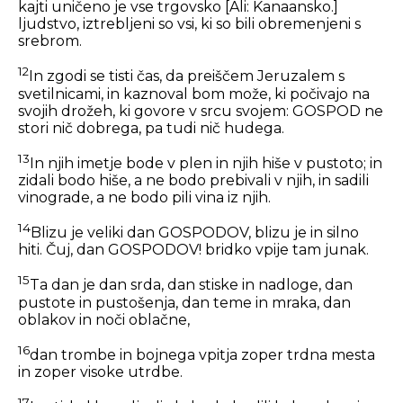
kajti uničeno je vse trgovsko
[Ali: Kanaansko.]
ljudstvo, iztrebljeni so vsi, ki so bili obremenjeni s
srebrom.
12
In zgodi se tisti čas, da preiščem Jeruzalem s
svetilnicami, in kaznoval bom može, ki počivajo na
svojih drožeh, ki govore v srcu svojem: GOSPOD ne
stori nič dobrega, pa tudi nič hudega.
13
In njih imetje bode v plen in njih hiše v pustoto; in
zidali bodo hiše, a ne bodo prebivali v njih, in sadili
vinograde, a ne bodo pili vina iz njih.
14
Blizu je veliki dan GOSPODOV, blizu je in silno
hiti. Čuj, dan GOSPODOV! bridko vpije tam junak.
15
Ta dan je dan srda, dan stiske in nadloge, dan
pustote in pustošenja, dan teme in mraka, dan
oblakov in noči oblačne,
16
dan trombe in bojnega vpitja zoper trdna mesta
in zoper visoke utrdbe.
17