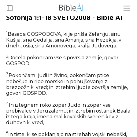
Sofonija 1:1-18 SVETO2008 - Bible AI
1
Beseda GOSPODOVA, ki je prišla Zefaniju, sinu
Kušija, sina Gedalija, sina Amarija, sina Hezekija, v
dneh Josija, sina Amonovega, kralja Judovega.
2
Docela pokončam vse s površja zemlje, govori
GOSPOD.
3
Pokončam ljudi in živino, pokončam ptice
nebeške in ribe morske in pohujševanje z
brezbožniki vred; in iztrebim ljudi s površja zemlje,
govori GOSPOD.
4
In iztegnem roko zoper Judo in zoper vse
prebivalce v Jeruzalemu; in iztrebim ostanek Baala
iz tega kraja, imena malikovalskih svečenikov z
duhovniki vred,
5
in tiste, ki se poklanjajo na strehah vojski nebeški,