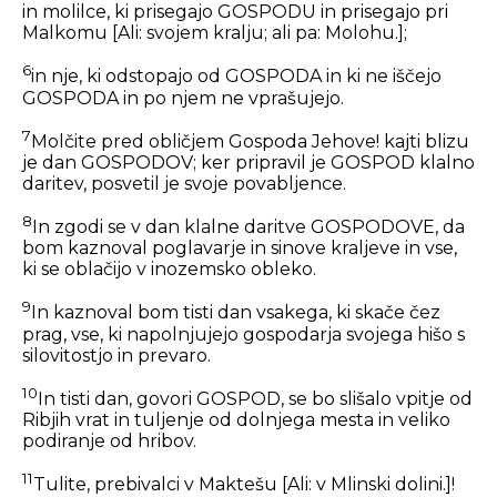
in molilce, ki prisegajo GOSPODU in prisegajo pri
Malkomu
[Ali: svojem kralju; ali pa: Molohu.]
;
6
in nje, ki odstopajo od GOSPODA in ki ne iščejo
GOSPODA in po njem ne vprašujejo.
7
Molčite pred obličjem Gospoda Jehove! kajti blizu
je dan GOSPODOV; ker pripravil je GOSPOD klalno
daritev, posvetil je svoje povabljence.
8
In zgodi se v dan klalne daritve GOSPODOVE, da
bom kaznoval poglavarje in sinove kraljeve in vse,
ki se oblačijo v inozemsko obleko.
9
In kaznoval bom tisti dan vsakega, ki skače čez
prag, vse, ki napolnjujejo gospodarja svojega hišo s
silovitostjo in prevaro.
10
In tisti dan, govori GOSPOD, se bo slišalo vpitje od
Ribjih vrat in tuljenje od dolnjega mesta in veliko
podiranje od hribov.
11
Tulite, prebivalci v Maktešu
[Ali: v Mlinski dolini.]
!