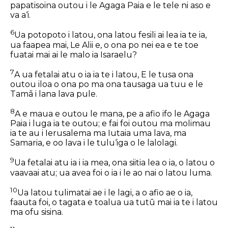
papatisoina outou i le Agaga Paia e le tele ni aso e
va a‘i.
6
Ua potopoto i latou, ona latou fesili ai lea ia te ia,
ua faapea mai, Le Alii e, o ona po nei ea e te toe
fuatai mai ai le malo ia Isaraelu?
7
A ua fetalai atu o ia ia te i latou, E le tusa ona
outou iloa o ona po ma ona tausaga ua tuu e le
Tamā i lana lava pule.
8
A e maua e outou le mana, pe a afio ifo le Agaga
Paia i luga ia te outou; e fai foi outou ma molimau
ia te au i Ierusalema ma Iutaia uma lava, ma
Samaria, e oo lava i le tulu‘iga o le lalolagi.
9
Ua fetalai atu ia i ia mea, ona siitia lea o ia, o latou o
vaavaai atu; ua avea foi o ia i le ao nai o latou luma.
10
Ua latou tulimatai ae i le lagi, a o afio ae o ia,
faauta foi, o tagata e toalua ua tutū mai ia te i latou
ma ofu sisina.