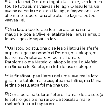
11
Ua la fai mai, O outou tagata Kalilaia e, se a le mea
tou te tutū ai, ma vaavaai i le lagi? O Iesu lena, ua
aveina ae nai ia te outou i le lagi, e faapea ona toe
afio mai o ia, pei o lona afio atu i le lagi na outou
vaavaai i ai.
12
Ona latou toe foi atu lea i Ierusalema nai le
mauga e igoa ia Olive, e latalata lea i Ierusalema, o
le savaliga o le sapati lo la va.
13
Ua latou oo atu, ona o ae lea o i latou i le afeafe
aupitoaluga, ua nonofo ai Peteru, ma Iakopo, ma
Ioane, ma Aneterea, o Filipo ma Toma, o
Patolomaio ma Mataio, o Iakopo
le atalii
o Alefaio
ma Simona le Selote, ma Iuta
le uso
o Iakopo.
14
Ua finafinau pea i latou nei uma lava ma le loto
gatasi i le tatalo ma le aioi, atoa ma fafine, ma Maria
le tinā o Iesu, atoa foi ma ona uso.
15
O ona po ia na tulai ai Peteru i luma o le au soo, (o
le aofai o igoa o e na i ai po ua toaselau ma le
toaluafulu;) ua faapea atu.