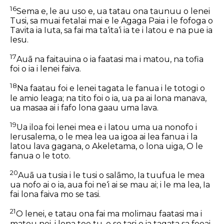
16
Sema e, le au uso e, ua tatau ona taunuu o lenei
Tusi, sa muai fetalai mai e le Agaga Paia i le fofoga o
Tavita ia Iuta, sa fai ma ta‘ita‘i ia te i latou e na pue ia
Iesu.
17
Auā na faitauina o ia faatasi ma i matou, na tofia
foi o ia i lenei faiva.
18
Na faatau foi e lenei tagata le fanua i le totogi o
le amio leaga; na tito foi o ia, ua pa ai lona manava,
ua masaa ai i fafo lona gaau uma lava.
19
Ua iloa foi lenei mea e i latou uma ua nonofo i
Ierusalema, o le mea lea ua igoa ai lea fanua i la
latou lava gagana, o Akeletama, o lona uiga, O le
fanua o le toto.
20
Auā ua tusia i le tusi o salāmo, Ia tuufua le mea
ua nofo ai o ia, aua foi ne‘i ai se mau ai; i le ma lea, Ia
fai lona faiva mo se tasi.
21
O lenei, e tatau ona fai ma molimau faatasi ma i
matou nei, i lona toe tu, o se tasi o ia tagata sa feoai