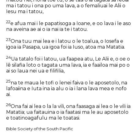
ma i tatou i ona po uma lava, a o femaliuai le Alii o
Iesu ma i tatou,
22
e afua mai i le papatisoga a Ioane, e oo lava i le aso
na aveina ae ai o ia nai ia te i tatou.
23
Ona tuu mai lea e i latou o le toalua, o Iosefa e
igoa ia Pasapa, ua igoa foi ia Iuso, atoa ma Matatia.
24
Ua tatalo foi i latou, ua faapea atu, Le Alii e, o oe o
lē silafia loto o tagata uma lava, ia e faailoa mai po o
ai so laua nei ua e filifilia,
25
na te maua le tofi o lenei faiva o le aposetolo, na
lafoaiina e Iuta ina ia alu o ia i lana lava mea e nofo
ai.
26
Ona fai ai lea o la la vili, ona faasaga ai lea o le vili ia
Matatia; ua faitauina o ia faatasi ma le au aposetolo
e toatinoagafulu ma le toatasi.
Bible Society of the South Pacific