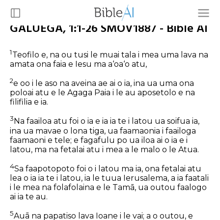
GALUEGA, 1:1-26 SMOV1887 - Bible AI
1
Teofilo e, na ou tusi le muai tala i mea uma lava na
amata ona faia e Iesu ma a‘oa‘o atu,
2
e oo i le aso na aveina ae ai o ia, ina ua uma ona
poloai atu e le Agaga Paia i le au aposetolo e na
filifilia e ia.
3
Na faailoa atu foi o ia e ia ia te i latou ua soifua ia,
ina ua mavae o lona tiga,
ua faamaonia
i faailoga
faamaoni e tele; e fagafulu po ua iloa ai o ia e i
latou, ma na fetalai atu i mea a le malo o le Atua.
4
Sa faapotopoto foi
o i latou
ma ia, ona fetalai atu
lea o ia ia te i latou, ia le tuua Ierusalema, a ia faatali
i le mea na folafolaina e le Tamā, ua outou faalogo
ai ia te au.
5
Auā na papatiso lava Ioane i le vai; a o outou, e