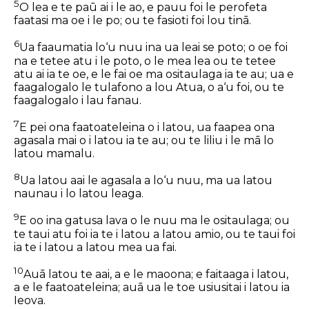
5
O lea e te paū ai i le ao, e pauu foi le perofeta
faatasi ma oe i le po; ou te fasioti foi lou tinā.
6
Ua faaumatia lo‘u nuu ina ua leai se poto; o oe foi
na e tetee atu i le poto, o le mea lea ou te tetee
atu ai ia te oe, e le fai oe ma ositaulaga ia te au; ua e
faagalogalo le tulafono a lou Atua, o a‘u foi, ou te
faagalogalo i lau fanau.
7
E pei ona faatoateleina o i latou, ua faapea ona
agasala mai o i latou ia te au; ou te liliu i le mā lo
latou mamalu.
8
Ua latou aai le agasala a lo‘u nuu, ma ua latou
naunau i lo latou leaga.
9
E oo ina gatusa lava o le nuu ma le ositaulaga; ou
te taui atu foi ia te i latou a latou amio, ou te taui foi
ia te i latou a latou mea ua fai.
10
Auā latou te aai, a e le maoona; e faitaaga i latou,
a e le faatoateleina; auā ua le toe usiusitai i latou ia
Ieova.