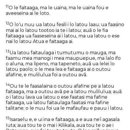
11
O le faitaaga, ma le uaina, ma le uaina fou e
aveeseina ai le loto.
12
O lo‘u nuu ua latou fesili i lo latou laau; ua faasino
mai ai lo latou tootoo ia te i latou; auā o le fia
faitaaga ua faaseseina ai
i latou
, ma ua latou o ese
nai lo latou Atua e faitaaga ai.
13
Ua latou faitaulaga i tumutumu o mauga, ma
faamu mea manogi i mea maupuepue, ma lalo ifo
o aluna, ma lipeno, ma tapeneto, auā ua lelei lo
latou paolo; o le mea lea e faitaaga ai o outou
afafine, e mulilulua foi a outou avā.
14
Ou te le faasalaina o outou afafine pe a latou
faitaaga, ma a outou avā pe a latou mulilulua; auā
o i latou lava ua latou o ese faatasi ma fafine
faitaaga, ua latou faitaulaga faatasi ma fafine
talitane; o le nuu foi ua le mafaufau e pauu i latou.
15
Isaraelu e, e ui ina e faitaaga, a e aua ne‘i agasala
Iuta; aua tou te o mai i Kilikala, aua tou te o ae i