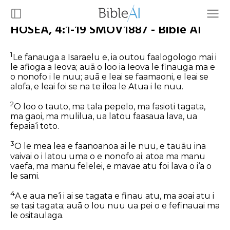
HOSEA, 4:1-19 SMOV1887 - Bible AI
1
Le fanauga a Isaraelu e, ia outou faalogologo mai i
le afioga a Ieova; auā o loo ia Ieova le finauga ma e
o nonofo i le nuu; auā e leai se faamaoni, e leai se
alofa, e leai foi se na te iloa le Atua i le nuu.
2
O loo o tauto, ma tala pepelo, ma fasioti tagata,
ma gaoi, ma mulilua, ua latou faasaua lava, ua
fepaia‘i toto.
3
O le mea lea e faanoanoa ai le nuu, e tauāu ina
vaivai o i latou uma o e nonofo ai; atoa ma manu
vaefa, ma manu felelei, e mavae atu foi lava o i‘a o
le sami.
4
A e aua ne‘i i ai se tagata e finau atu, ma aoai atu i
se tasi tagata; auā o lou nuu ua pei o e fefinauai ma
le ositaulaga.