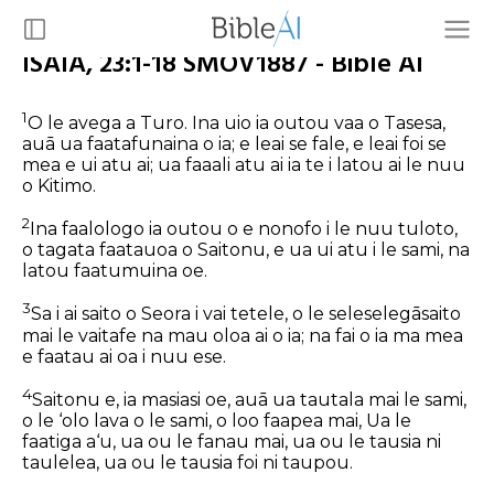
ISAIA, 23:1-18 SMOV1887 - Bible AI
1
O le avega a Turo. Ina uio ia outou vaa o Tasesa,
auā ua faatafunaina o ia; e leai se fale, e leai foi se
mea e ui atu ai; ua faaali atu ai ia te i latou ai le nuu
o Kitimo.
2
Ina faalologo ia outou o e nonofo i le nuu tuloto,
o tagata faatauoa o Saitonu, e ua ui atu i le sami, na
latou faatumuina oe.
3
Sa i ai saito o Seora i vai tetele, o le seleselegāsaito
mai le vaitafe na mau oloa ai o ia; na fai o ia ma mea
e faatau ai oa i nuu ese.
4
Saitonu e, ia masiasi oe, auā ua tautala mai le sami,
o le ‘olo lava o le sami, o loo faapea mai, Ua le
faatiga a‘u, ua ou le fanau mai, ua ou le tausia ni
taulelea, ua ou le tausia foi ni taupou.