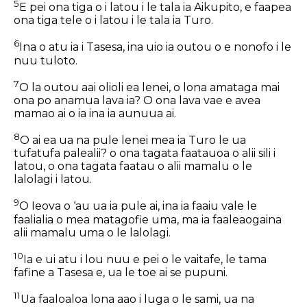
5
E pei
ona tiga o i latou
i le tala ia Aikupito, e faapea
ona tiga tele o i latou i le tala ia Turo.
6
Ina o atu ia i Tasesa, ina uio ia outou o e nonofo i le
nuu tuloto.
7
O la outou
aai
olioli ea lenei, o lona amataga mai
ona po anamua lava ia? O ona lava vae e avea
mamao ai o ia ina ia aunuua ai.
8
O ai ea ua na pule lenei mea ia Turo le ua
tufatufa palealii? o ona tagata faatauoa o alii sili i
latou, o ona tagata faatau o alii mamalu o le
lalolagi i latou.
9
O Ieova o ‘au ua ia pule ai, ina ia faaiu vale le
faalialia o mea matagofie uma, ma ia faaleaogaina
alii mamalu uma o le lalolagi.
10
Ia e ui atu i lou nuu e pei o le vaitafe, le tama
fafine a Tasesa e, ua le toe ai se pupuni.
11
Ua faaloaloa lona aao i luga o le sami, ua na