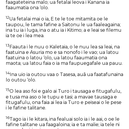
faagateteina malo; ua fetalai Ieova i Kanana ia
faaumatia ona ‘olo.
12
Ua fetalai mai o ia, E te le toe mitamita oe le
taupou, le tama fafine a Saitonu le ua faaleagaina;
ina tu ia i luga, ina o atu ia i Kitimo; a e leai se filemu
ia te oe i lea mea.
13
Faauta i le nuu o Kaletaia, o le nuu lea sa leai, na
faatuina e Asuria mo e sa nonofo i le vao; ua latou
faatuina o latou ‘olo, ua latou faaumatia ona
maota; ua latou faia o ia ma faupuegafale ua pauu.
14
Ina uio ia outou vaa o Tasesa, auā ua faatafunaina
lo outou ‘olo.
15
O lea aso foi e galo ai Turo i tausaga e fitugafulu,
e tusa ma aso o le tupu e tasi; a mavae tausaga e
fitugafulu, ona faia ai lea ia Turo e peiseai o le pese
i le fafine talitane.
16
Tago ia i le kitara, ina fealuai solo ia i le aai, o oe le
fafine talitane ua faagaloina; ia e ta malie; ia tele ni