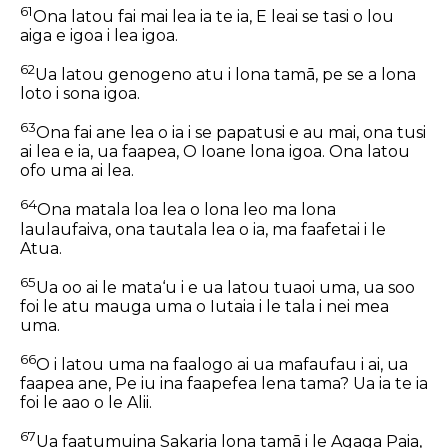
61
Ona latou fai mai lea ia te ia, E leai se tasi o lou
aiga e igoa i lea igoa.
62
Ua latou genogeno atu i lona tamā, pe se a lona
loto i sona igoa.
63
Ona fai ane lea o ia i se papatusi e au mai, ona tusi
ai lea e ia, ua faapea, O Ioane lona igoa. Ona latou
ofo uma ai lea.
64
Ona matala loa lea o lona leo ma lona
laulaufaiva, ona tautala lea o ia, ma faafetai i le
Atua.
65
Ua oo ai le mata‘u i e ua latou tuaoi uma, ua soo
foi le atu mauga uma o Iutaia i le tala i nei mea
uma.
66
O i latou uma na faalogo ai ua mafaufau i ai, ua
faapea ane, Pe iu ina faapefea lena tama? Ua ia te ia
foi le aao o le Alii.
67
Ua faatumuina Sakaria lona tamā i le Agaga Paia,