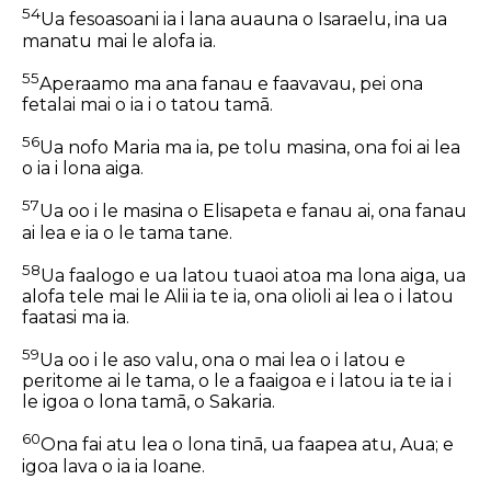
54
Ua fesoasoani ia i lana auauna o Isaraelu, ina ua
manatu mai le alofa ia.
55
Aperaamo ma ana fanau e faavavau, pei ona
fetalai mai o ia i o tatou tamā.
56
Ua nofo Maria ma ia, pe tolu masina, ona foi ai lea
o ia i lona aiga.
57
Ua oo i le masina o Elisapeta e fanau ai, ona fanau
ai lea e ia o le tama tane.
58
Ua faalogo e ua latou tuaoi atoa ma lona aiga, ua
alofa tele mai le Alii ia te ia, ona olioli ai lea o i latou
faatasi ma ia.
59
Ua oo i le aso valu, ona o mai lea o i latou e
peritome ai le tama, o le a faaigoa e i latou ia te ia i
le igoa o lona tamā, o Sakaria.
60
Ona fai atu lea o lona tinā, ua faapea atu, Aua; e
igoa lava o ia ia Ioane.