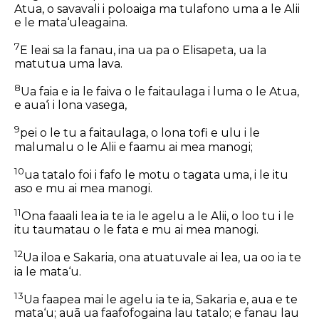
Atua, o savavali i poloaiga ma tulafono uma a le Alii
e le mata‘uleagaina.
7
E leai sa la fanau, ina ua pa o Elisapeta, ua la
matutua uma lava.
8
Ua faia e ia le faiva o le faitaulaga i luma o le Atua,
e aua‘i i lona vasega,
9
pei o le tu a faitaulaga, o lona tofi e ulu i le
malumalu o le Alii e faamu ai mea manogi;
10
ua tatalo foi i fafo le motu o tagata uma, i le itu
aso
e mu
ai mea manogi.
11
Ona faaali lea ia te ia le agelu a le Alii, o loo tu i le
itu taumatau o le fata e mu ai mea manogi.
12
Ua iloa e Sakaria, ona atuatuvale ai lea, ua oo ia te
ia le mata‘u.
13
Ua faapea mai le agelu ia te ia, Sakaria e, aua e te
mata‘u; auā ua faafofogaina lau tatalo; e fanau lau