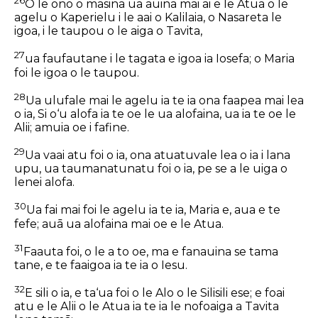
26
O le ono o masina ua auina mai ai e le Atua o le
agelu o Kaperielu i le aai o Kalilaia, o Nasareta le
igoa, i le taupou o le aiga o Tavita,
27
ua faufautane i le tagata e igoa ia Iosefa; o Maria
foi le igoa o le taupou.
28
Ua ulufale mai le agelu ia te ia ona faapea mai lea
o ia, Si o‘u alofa ia te oe le ua alofaina, ua ia te oe le
Alii; amuia oe i fafine.
29
Ua vaai atu foi o ia, ona atuatuvale lea o ia i lana
upu, ua taumanatunatu foi o ia, pe se a le uiga o
lenei alofa.
30
Ua fai mai foi le agelu ia te ia, Maria e, aua e te
fefe; auā ua alofaina mai oe e le Atua.
31
Faauta foi, o le a to oe, ma e fanauina se tama
tane, e te faaigoa ia te ia o Iesu.
32
E sili o ia, e ta‘ua foi o le Alo o le Silisili ese; e foai
atu e le Alii o le Atua ia te ia le nofoaiga a Tavita