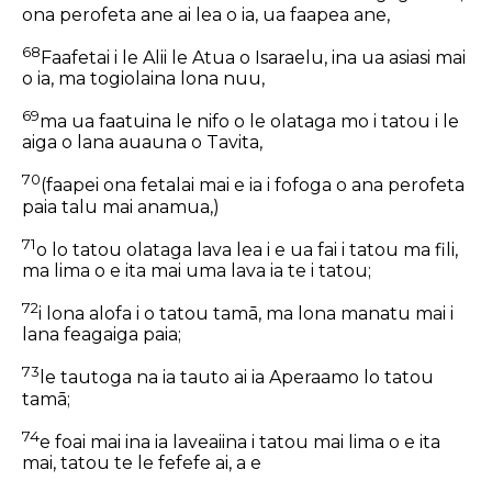
ona perofeta ane ai lea o ia, ua faapea ane,
68
Faafetai i le Alii le Atua o Isaraelu, ina ua asiasi mai
o ia, ma togiolaina lona nuu,
69
ma ua faatuina le nifo o le olataga mo i tatou i le
aiga o lana auauna o Tavita,
70
(faapei ona fetalai mai e ia i fofoga o ana perofeta
paia talu mai anamua,)
71
o lo tatou olataga lava lea i e ua fai i tatou ma fili,
ma lima o e ita mai uma lava ia te i tatou;
72
i lona alofa i o tatou tamā, ma lona manatu mai i
lana feagaiga paia;
73
le tautoga na ia tauto ai ia Aperaamo lo tatou
tamā;
74
e foai mai ina ia laveaiina i tatou mai lima o e ita
mai, tatou te le fefefe ai, a e