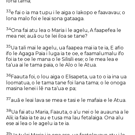
lona tamā;
33
e fai o ia ma tupu i le aiga o Iakopo e faavavau; o
lona malo foi e leai sona gataaga.
34
Ona fai atu lea o Maria i le agelu, A faapefea le
mea nei; auā ou te lei iloa se tane?
35
Ua tali mai le agelu, ua faapea mai ia te ia, E afio
ifo le Agaga Paia i luga ia te oe, e faamalumalu ifo
foi ia te oe le mana o le Silisili ese; o le mea lea e
ta‘ua ai le tama paia, o le Alo o le Atua.
36
Faauta foi, o lou aiga o Elisapeta, ua to o ia ina ua
loomatua, o le tama tane foi
lana tama;
o le onoga
masina lenei i lē na ta‘ua e pa;
37
auā e leai lava se mea e tasi e le mafaia e le Atua.
38
Ua fai atu Maria, Faauta, o a‘u nei o le auauna a le
Alii; ia faia ia te au e tusa ma lau fetalaiga. Ona alu
ese ai lea o le agelu ia te ia.
39