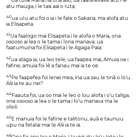
Ua tulai Maria i ia ona aso, ua faatelevave atu i le
atu mauga, i le tasi aai o Iuta;
40
ua ulu atu foi o ia i le fale o Sakaria, ma alofa atu
ia Elisapeta.
41
Ua faalogo mai Elisapeta i le alofa o Maria, ona
osooso ai lea o le tama i lona manava; ua
faatumuina foi Elisapeta i le Agaga Paia;
42
ua alaga ia, ua leo tele, ua faapea mai, Amuia oe i
fafine, amuia foi lē a fanau mai ia te oe.
43
Pe faapefea foi lenei mea, ina ua sau le tinā o lo‘u
Alii ia te au nei?
44
Faauta foi, ua oo mai le leo o lou alofa i o‘u taliga,
ona osooso ai lea o le tama i lo‘u manava ma le
olioli.
45
E manuia foi le fafine e talitonu, auā e taunuu
upu na fetalai mai le Alii ia te ia.
46
Ona fai ane lea o Maria, Ua vivii atu lo‘u loto i le