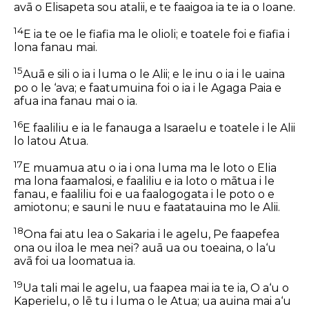
avā o Elisapeta sou atalii, e te faaigoa ia te ia o Ioane.
14
E ia te oe le fiafia ma le olioli; e toatele foi e fiafia i
lona fanau mai.
15
Auā e sili o ia i luma o le Alii; e le inu o ia i le uaina
po o le ‘ava; e faatumuina foi o ia i le Agaga Paia e
afua ina fanau mai o ia.
16
E faaliliu e ia le fanauga a Isaraelu e toatele i le Alii
lo latou Atua.
17
E muamua atu o ia i ona luma ma le loto o Elia
ma
lona
faamalosi, e faaliliu e ia loto o mātua i le
fanau, e faaliliu foi e ua faalogogata i le poto o e
amiotonu; e sauni le nuu e faatatauina mo le Alii.
18
Ona fai atu lea o Sakaria i le agelu, Pe faapefea
ona ou iloa le mea nei? auā ua ou toeaina, o la‘u
avā foi ua loomatua ia.
19
Ua tali mai le agelu, ua faapea mai ia te ia, O a‘u o
Kaperielu, o lē tu i luma o le Atua; ua auina mai a‘u