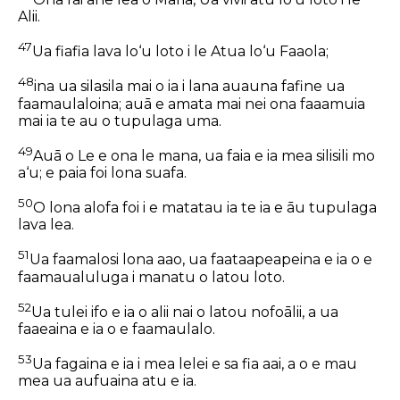
Alii.
47
Ua fiafia lava lo‘u loto i le Atua lo‘u Faaola;
48
ina ua silasila mai o ia i lana auauna fafine ua
faamaulaloina; auā e amata mai nei ona faaamuia
mai ia te au o tupulaga uma.
49
Auā o Le e ona le mana, ua faia e ia mea silisili mo
a‘u; e paia foi lona suafa.
50
O lona alofa foi i e matatau ia te ia e āu tupulaga
lava lea.
51
Ua faamalosi lona aao, ua faataapeapeina e ia o e
faamaualuluga i manatu o latou loto.
52
Ua tulei ifo e ia o alii nai o latou nofoālii, a ua
faaeaina e ia o e faamaulalo.
53
Ua fagaina e ia i mea lelei e sa fia aai, a o e mau
mea ua aufuaina atu e ia.