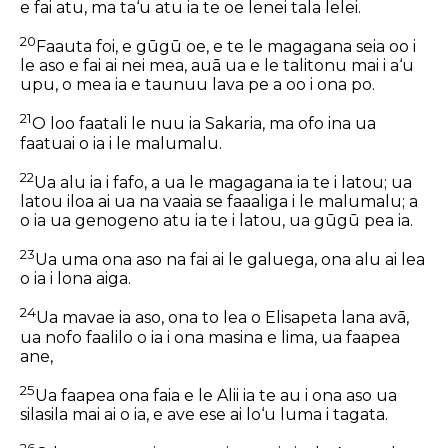
e fai atu, ma ta‘u atu ia te oe lenei tala lelei.
20
Faauta foi, e gūgū oe, e te le magagana seia oo i
le aso e fai ai nei mea, auā ua e le talitonu mai i a‘u
upu, o mea ia e taunuu lava pe a oo i ona po.
21
O loo faatali le nuu ia Sakaria, ma ofo ina ua
faatuai o ia i le malumalu.
22
Ua alu ia i fafo, a ua le magagana ia te i latou; ua
latou iloa ai ua na vaaia se faaaliga i le malumalu; a
o ia ua genogeno atu ia te i latou, ua gūgū pea ia.
23
Ua uma ona aso na fai ai le galuega, ona alu ai lea
o ia i lona aiga.
24
Ua mavae ia aso, ona to lea o Elisapeta lana avā,
ua nofo faalilo o ia i ona masina e lima, ua faapea
ane,
25
Ua faapea ona faia e le Alii ia te au i ona aso ua
silasila mai ai o ia, e ave ese ai lo‘u luma i tagata.