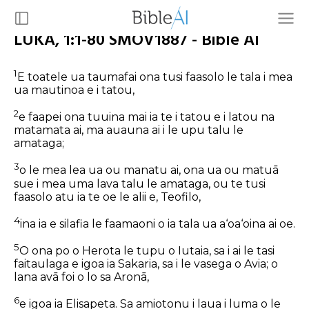
LUKA, 1:1-80 SMOV1887 - Bible AI
1
E toatele ua taumafai ona tusi faasolo le tala i mea
ua mautinoa e i tatou,
2
e faapei ona tuuina mai ia te i tatou e i latou na
matamata ai, ma auauna ai i le upu talu le
amataga;
3
o le mea lea ua ou manatu ai, ona ua ou matuā
sue i mea uma lava talu le amataga, ou te tusi
faasolo atu ia te oe le alii e, Teofilo,
4
ina ia e silafia le faamaoni o ia tala ua a‘oa‘oina ai oe.
5
O ona po o Herota le tupu o Iutaia, sa i ai le tasi
faitaulaga e igoa ia Sakaria, sa i le vasega o Avia; o
lana avā foi o lo sa Aronā,
6
e igoa ia Elisapeta. Sa amiotonu i laua i luma o le