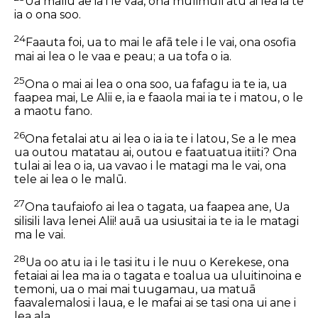
Ua maliu ae ia i le vaa, ona mulimuli atu ai lea ia te
ia o ona soo.
24
Faauta foi, ua to mai le afā tele i le vai, ona osofia
mai ai lea o le vaa e peau; a ua tofa o ia.
25
Ona o mai ai lea o ona soo, ua fafagu ia te ia, ua
faapea mai, Le Alii e, ia e faaola mai ia te i matou, o le
a maotu fano.
26
Ona fetalai atu ai lea o ia ia te i latou, Se a le mea
ua outou matatau ai, outou e faatuatua itiiti? Ona
tulai ai lea o ia, ua vavao i le matagi ma le vai, ona
tele ai lea o le malū.
27
Ona taufaiofo ai lea o tagata, ua faapea ane, Ua
silisili lava lenei
Alii!
auā ua usiusitai ia te ia le matagi
ma le vai.
28
Ua oo atu ia i le tasi itu i le nuu o Kerekese, ona
fetaiai ai lea ma ia o tagata e toalua ua uluitinoina e
temoni, ua o mai mai tuugamau, ua matuā
faavalemalosi i laua, e le mafai ai se tasi ona ui ane i
lea ala.