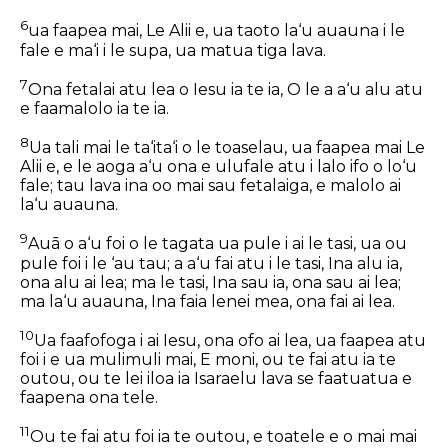
6
ua faapea mai, Le Alii e, ua taoto la‘u auauna i le
fale e ma‘i i le supa, ua matua tiga lava.
7
Ona fetalai atu lea o Iesu ia te ia, O le a a‘u alu atu
e faamalolo ia te ia.
8
Ua tali mai le ta‘ita‘i o le toaselau, ua faapea mai Le
Alii e, e le aoga a‘u ona e ulufale atu i lalo ifo o lo‘u
fale; tau lava ina oo mai sau fetalaiga, e malolo ai
la‘u auauna.
9
Auā o a‘u foi o le tagata ua pule i ai le tasi, ua ou
pule foi i le ‘au tau; a a‘u fai atu i le tasi, Ina alu ia,
ona alu ai lea; ma le tasi, Ina sau ia, ona sau ai lea;
ma la‘u auauna, Ina faia lenei mea, ona fai ai lea.
10
Ua faafofoga i ai Iesu, ona ofo ai lea, ua faapea atu
foi i e ua mulimuli mai, E moni, ou te fai atu ia te
outou, ou te lei iloa ia Isaraelu lava se faatuatua e
faapena ona tele.
11
Ou te fai atu foi ia te outou, e toatele e o mai mai