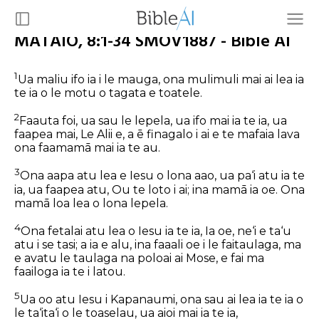
MATAIO, 8:1-34 SMOV1887 - Bible AI
1
Ua maliu ifo ia i le mauga, ona mulimuli mai ai lea ia
te ia o le motu o tagata e toatele.
2
Faauta foi, ua sau le lepela, ua ifo mai ia te ia, ua
faapea mai, Le Alii e, a ē finagalo
i ai
e te mafaia lava
ona faamamā mai ia te au.
3
Ona aapa atu lea e Iesu o lona aao, ua pa‘i atu ia te
ia, ua faapea atu, Ou te loto
i ai;
ina mamā ia oe. Ona
mamā loa lea o lona lepela.
4
Ona fetalai atu lea o Iesu ia te ia, Ia oe, ne‘i e ta‘u
atu i se tasi; a ia e alu, ina faaali oe i le faitaulaga, ma
e avatu le taulaga na poloai ai Mose, e fai ma
faailoga ia te i latou.
5
Ua oo atu Iesu i Kapanaumi, ona sau ai lea ia te ia o
le ta‘ita‘i o le toaselau, ua aioi mai ia te ia,