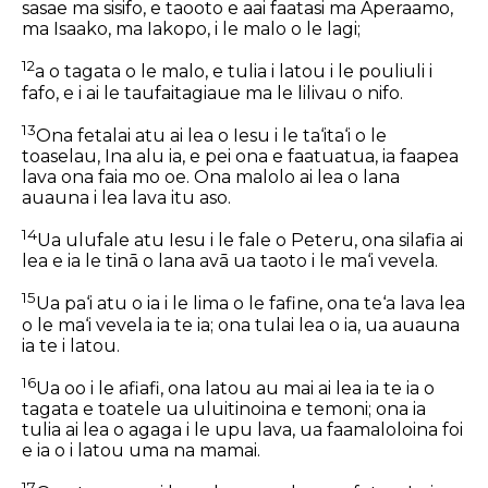
sasae ma sisifo, e taooto e aai faatasi ma Aperaamo,
ma Isaako, ma Iakopo, i le malo o le lagi;
12
a o tagata o le malo, e tulia i latou i le pouliuli i
fafo, e i ai le taufaitagiaue ma le lilivau o nifo.
13
Ona fetalai atu ai lea o Iesu i le ta‘ita‘i o le
toaselau, Ina alu ia, e pei ona e faatuatua, ia faapea
lava ona faia mo oe. Ona malolo ai lea o lana
auauna i lea lava itu aso.
14
Ua ulufale atu Iesu i le fale o Peteru, ona silafia ai
lea e ia le tinā o lana avā ua taoto i le ma‘i vevela.
15
Ua pa‘i atu o ia i le lima o le fafine, ona te‘a lava lea
o le ma‘i vevela ia te ia; ona tulai lea o ia, ua auauna
ia te i latou.
16
Ua oo i le afiafi, ona latou au mai ai lea ia te ia o
tagata e toatele ua uluitinoina e temoni; ona ia
tulia ai lea o agaga i le upu lava, ua faamaloloina foi
e ia o i latou uma na mamai.
17