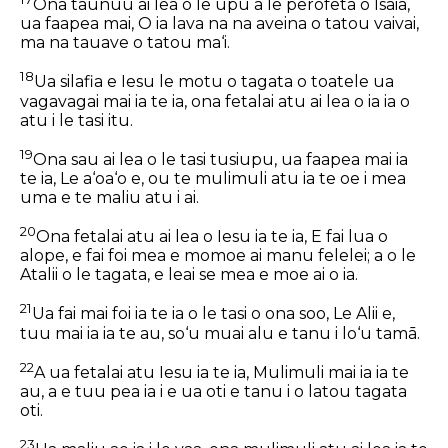
Ona taunuu ai lea o le upu a le perofeta o Isaia,
ua faapea mai, O ia lava na na aveina o tatou vaivai,
ma na tauave
o tatou
ma‘i.
18
Ua silafia e Iesu le motu o tagata o toatele ua
vagavagai mai ia te ia, ona fetalai atu ai lea o ia ia o
atu i le tasi itu.
19
Ona sau ai lea o le tasi tusiupu, ua faapea mai ia
te ia, Le a‘oa‘o e, ou te mulimuli atu ia te oe i mea
uma e te maliu atu i ai.
20
Ona fetalai atu ai lea o Iesu ia te ia, E fai lua o
alope, e fai foi mea e momoe ai manu felelei; a o le
Atalii o le tagata, e leai se mea e moe ai o ia.
21
Ua fai mai foi ia te ia o le tasi o ona soo, Le Alii e,
tuu mai ia ia te au, so‘u muai alu e tanu i lo‘u tamā.
22
A ua fetalai atu Iesu ia te ia, Mulimuli mai ia ia te
au, a e tuu pea ia i e ua oti e tanu i o latou tagata
oti.
23