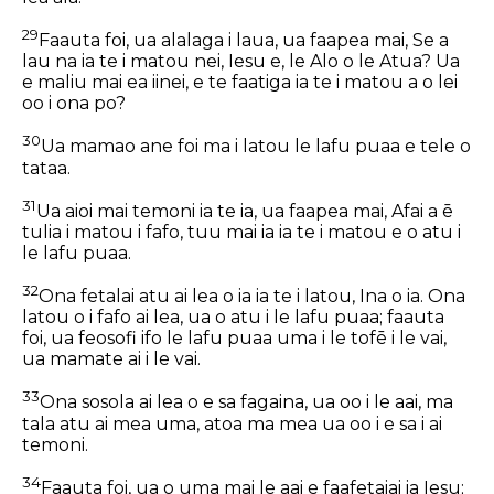
29
Faauta foi, ua alalaga i laua, ua faapea mai, Se a
lau na ia te i matou nei, Iesu e, le Alo o le Atua? Ua
e maliu mai ea iinei, e te faatiga ia te i matou a o lei
oo i ona po?
30
Ua mamao ane foi ma i latou le lafu puaa e tele o
tataa.
31
Ua aioi mai temoni ia te ia, ua faapea mai, Afai a ē
tulia i matou i fafo, tuu mai ia ia te i matou e o atu i
le lafu puaa.
32
Ona fetalai atu ai lea o ia ia te i latou, Ina o ia. Ona
latou o i fafo ai lea, ua o atu i le lafu puaa; faauta
foi, ua feosofi ifo le lafu puaa uma i le tofē i le vai,
ua mamate ai i le vai.
33
Ona sosola ai lea o e sa fagaina, ua oo i le aai, ma
tala atu ai mea uma, atoa ma mea ua oo i e sa i ai
temoni.
34
Faauta foi, ua o uma mai le aai e faafetaiai ia Iesu;