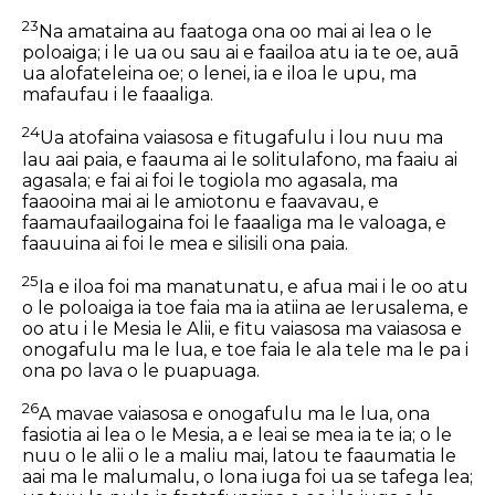
23
Na amataina au faatoga ona oo mai ai lea o le
poloaiga; i le ua ou sau ai e faailoa atu
ia te oe
, auā
ua alofateleina oe; o lenei, ia e iloa le upu, ma
mafaufau i le faaaliga.
24
Ua atofaina vaiasosa e fitugafulu i lou nuu ma
lau aai paia, e faauma ai le solitulafono, ma faaiu ai
agasala; e fai ai foi le togiola mo agasala, ma
faaooina mai ai le amiotonu e faavavau, e
faamaufaailogaina foi le faaaliga ma le valoaga, e
faauuina ai foi le mea e silisili ona paia.
25
Ia e iloa foi ma manatunatu, e afua mai i le oo atu
o le poloaiga ia toe faia ma ia atiina ae Ierusalema, e
oo atu i le Mesia le Alii, e fitu vaiasosa ma vaiasosa e
onogafulu ma le lua, e toe faia le ala tele ma le pa i
ona po lava o le puapuaga.
26
A mavae vaiasosa e onogafulu ma le lua, ona
fasiotia ai lea o le Mesia, a e leai
se mea
ia te ia; o le
nuu o le alii o le a maliu mai, latou te faaumatia le
aai ma le malumalu, o lona iuga foi ua se tafega lea;