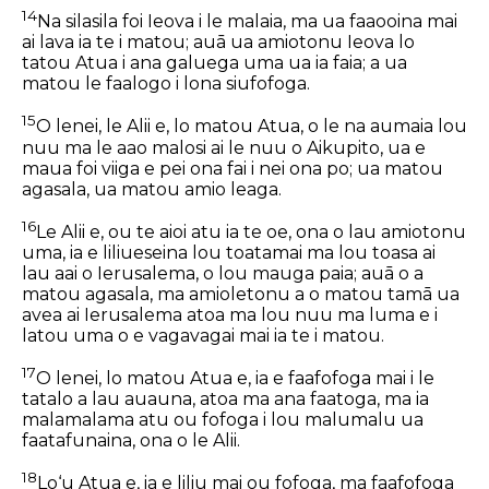
14
Na silasila foi Ieova i le malaia, ma ua faaooina mai
ai lava ia te i matou; auā ua amiotonu Ieova lo
tatou Atua i ana galuega uma ua ia faia; a ua
matou le faalogo i lona siufofoga.
15
O lenei, le Alii e, lo matou Atua, o le na aumaia lou
nuu ma le aao malosi ai le nuu o Aikupito, ua e
maua foi viiga e pei
ona fai
i nei ona po; ua matou
agasala, ua matou amio leaga.
16
Le Alii e, ou te aioi atu ia te oe, ona o lau amiotonu
uma, ia e liliueseina lou toatamai ma lou toasa ai
lau aai o Ierusalema, o lou mauga paia; auā o a
matou agasala, ma amioletonu a o matou tamā
ua
avea
ai Ierusalema atoa ma lou nuu ma luma e i
latou uma o e vagavagai mai ia te i matou.
17
O lenei, lo matou Atua e, ia e faafofoga mai i le
tatalo a lau auauna, atoa ma ana faatoga, ma ia
malamalama atu ou fofoga i lou malumalu ua
faatafunaina, ona o le Alii.
18
Lo‘u Atua e, ia e liliu mai ou fofoga, ma faafofoga