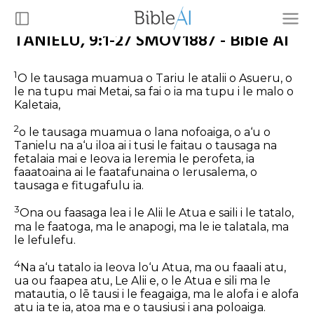
TANIELU, 9:1-27 SMOV1887 - Bible AI
1
O le tausaga muamua o Tariu le atalii o Asueru, o
le na tupu mai Metai, sa fai o ia ma tupu i le malo o
Kaletaia,
2
o le tausaga muamua o lana nofoaiga, o a‘u o
Tanielu na a‘u iloa ai i tusi le faitau o tausaga na
fetalaia mai e Ieova ia Ieremia le perofeta, ia
faaatoaina ai le faatafunaina o Ierusalema, o
tausaga e fitugafulu ia.
3
Ona ou faasaga lea i le Alii le Atua e saili i le tatalo,
ma le faatoga, ma le anapogi, ma le ie talatala, ma
le lefulefu.
4
Na a‘u tatalo ia Ieova lo‘u Atua, ma ou faaali atu,
ua ou faapea atu, Le Alii e, o le Atua e sili ma le
matautia, o lē tausi i le feagaiga, ma le alofa i e alofa
atu ia te ia, atoa ma e o tausiusi i ana poloaiga.