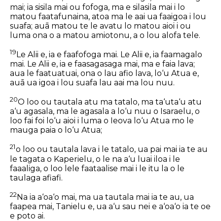
mai; ia sisila mai ou fofoga, ma e silasila mai i lo
matou faatafunaina, atoa ma le aai ua faaigoa i lou
suafa; auā matou te le avatu lo matou aioi i ou
luma ona o a matou amiotonu, a o lou alofa tele.
19
Le Alii e, ia e faafofoga mai. Le Alii e, ia faamagalo
mai. Le Alii e, ia e faasagasaga mai, ma e faia lava;
aua le faatuatuai, ona o lau afio lava, lo‘u Atua e,
auā ua igoa i lou suafa lau aai ma lou nuu.
20
O loo ou tautala atu ma tatalo, ma ta‘uta‘u atu
a‘u agasala, ma le agasala a lo‘u nuu o Isaraelu, o
loo fai foi lo‘u aioi i luma o Ieova lo‘u Atua mo le
mauga paia o lo‘u Atua;
21
o loo ou tautala lava i le tatalo, ua pai mai ia te au
le tagata o Kaperielu, o le na a‘u luai iloa i le
faaaliga, o loo lele faataalise mai i le itu la o le
taulaga afiafi.
22
Na ia a‘oa‘o mai, ma ua tautala mai ia te au, ua
faapea mai, Tanielu e, ua a‘u sau nei e a‘oa‘o ia te oe
e poto ai.