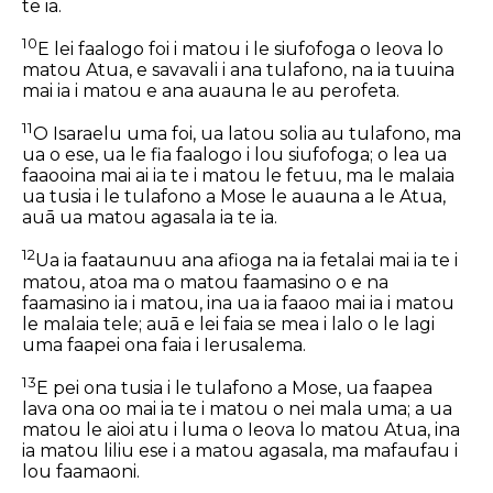
te ia.
10
E lei faalogo foi i matou i le siufofoga o Ieova lo
matou Atua, e savavali i ana tulafono, na ia tuuina
mai ia i matou e ana auauna le au perofeta.
11
O Isaraelu uma foi, ua latou solia au tulafono, ma
ua o ese, ua le fia faalogo i lou siufofoga; o lea ua
faaooina mai ai ia te i matou le fetuu, ma le malaia
ua tusia i le tulafono a Mose le auauna a le Atua,
auā ua matou agasala ia te ia.
12
Ua ia faataunuu ana afioga na ia fetalai mai ia te i
matou, atoa ma o matou faamasino o e na
faamasino ia i matou, ina ua ia faaoo mai ia i matou
le malaia tele; auā e lei faia se mea i lalo o le lagi
uma faapei ona faia i Ierusalema.
13
E pei ona tusia i le tulafono a Mose, ua
faapea
lava ona oo mai ia te i matou o nei mala uma; a ua
matou le aioi atu i luma o Ieova lo matou Atua, ina
ia matou liliu ese i a matou agasala, ma mafaufau i
lou faamaoni.