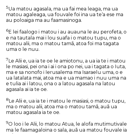
5
Ua matou agasala, ma ua fai mea leaga, ma ua
matou agaleaga, ua fouvale foi ina ua te‘a ese ma
au poloaiga ma au faamasinoga.
6
E lei faalogo i matou i au auauna le au perofeta, o
e na tautala mai i lou suafa i o matou tupu, ma o
matou alii, ma o matou tamā, atoa foi ma tagata
uma o le nuu.
7
Le Alii e, ua ia te oe le amiotonu, a ua ia te i matou
le masiasi, pei ona i ai i ona po nei, ua i tagata o Iuta,
ma e sa nonofo i Ierusalema ma Isaraelu uma, o e
ua latalata mai, atoa ma e ua mamao i nuu uma na
e tulia ai i latou, ona o a latou agasala na latou
agasala ai ia te oe.
8
Le Alii e, ua ia te i matou le masiasi, o matou tupu,
ma o matou alii, atoa ma o matou tamā, auā ua
matou agasala ia te oe.
9
O loo i le Alii, lo matou Atua, le alofa mutimutivale
ma le faamagaloina
o sala
, auā ua matou fouvale ia