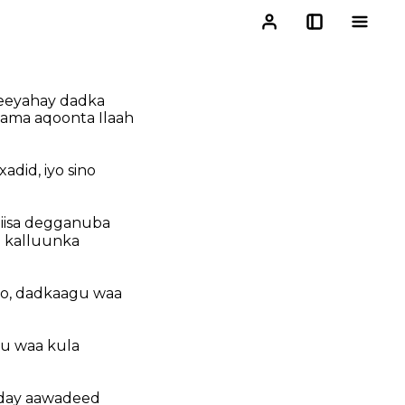
 leeyahay dadka
, ama aqoonta Ilaah
adid, iyo sino
diisa degganuba
a kalluunka
yo, dadkaagu waa
u waa kula
dday aawadeed