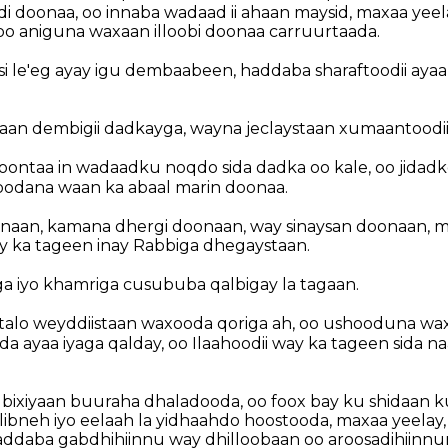
di doonaa, oo innaba wadaad ii ahaan maysid, maxaa yeel
, oo aniguna waxaan illoobi doonaa carruurtaada.
 si le'eg ayay igu dembaabeen, haddaba sharaftoodii aya
an dembigii dadkayga, wayna jeclaystaan xumaantoodii
ontaa in wadaadku noqdo sida dadka oo kale, oo jidad
oodana waan ka abaal marin doonaa.
naan, kamana dhergi doonaan, way sinaysan doonaan, m
y ka tageen inay Rabbiga dhegaystaan.
ga iyo khamriga cusububa qalbigay la tagaan.
alo weyddiistaan waxooda qoriga ah, oo ushooduna wax
a ayaa iyaga qalday, oo Ilaahoodii way ka tageen sida n
 bixiyaan buuraha dhaladooda, oo foox bay ku shidaan 
libneh iyo eelaah la yidhaahdo hoostooda, maxaa yeelay,
ddaba gabdhihiinnu way dhilloobaan oo aroosadihiinnun