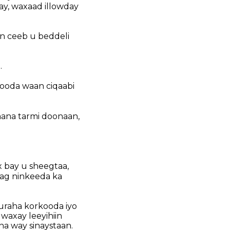
ay, waxaad illowday
an ceeb u beddeli
.
kooda waan ciqaabi
ana tarmi doonaan,
 bay u sheegtaa,
aag ninkeeda ka
kuraha korkooda iyo
 waxay leeyihiin
a way sinaystaan.