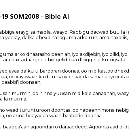
-19 SOM2008 - Bible AI
 Rabbiga eraygiisa maqla, waayo, Rabbigu dacwad buu la
 yeelay, dalka dhexdiisa laguma arko run, ama naxariis
uma arko dhaarasho been ah, iyo axdijebin, iyo dilid, iyo x
ara baxsadaan, oo dhiiggelid baa dhiiggelid ku xigsata.
eed ayaa dalku u barooran doonaa, oo mid kastoo dhex
aa, oo xayawaanka duurka iyo haadda samada, iyo xata
baabbi'i doonaan.
uusan murmin, oo ninna yuusan mid kale canaanan, waa
a la murma.
mo waad turunturoon doontaa, oo habeennimona nebig
a, oo anna hooyadaa waan baabbi'in doonaa.
 baabba'aan aqoondarro daraaddeed. Aqoonta aad dii