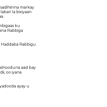
sadihiinna markay
abari la bixiyaan
a.
embigaas ku
nina Rabbiga
ag. Haddaba Rabbigu
aashooduna aad bay
ii, oo iyana
ryadooda ayay u