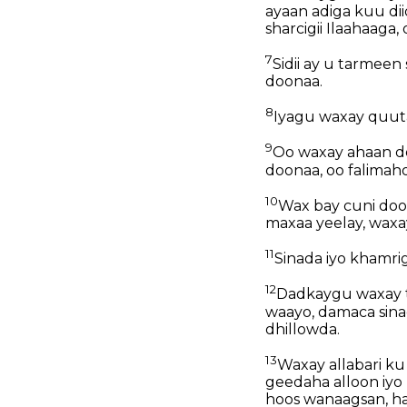
ayaan adiga kuu dii
sharcigii Ilaahaaga
7
Sidii ay u tarmeen
doonaa.
8
Iyagu waxay quuta
9
Oo waxay ahaan do
doonaa, oo falimah
10
Wax bay cuni doo
maxaa yeelay, waxa
11
Sinada iyo khamri
12
Dadkaygu waxay t
waayo, damaca sinad
dhillowda.
13
Waxay allabari ku
geedaha alloon iyo 
hoos wanaagsan, ha