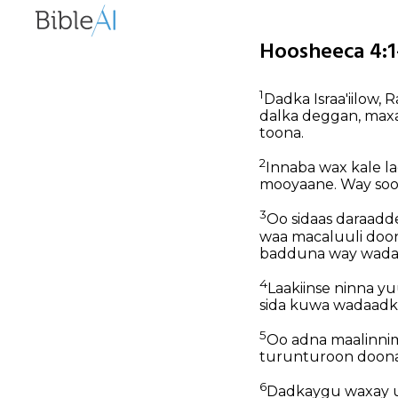
Hoosheeca 4:1
1
Dadka Israa'iilow,
dalka deggan, maxaa
toona.
2
Innaba wax kale lag
mooyaane. Way soo f
3
Oo sidaas daraadd
waa macaluuli doon
badduna way wada 
4
Laakiinse ninna y
sida kuwa wadaadk
5
Oo adna maalinni
turunturoon doona
6
Dadkaygu waxay u