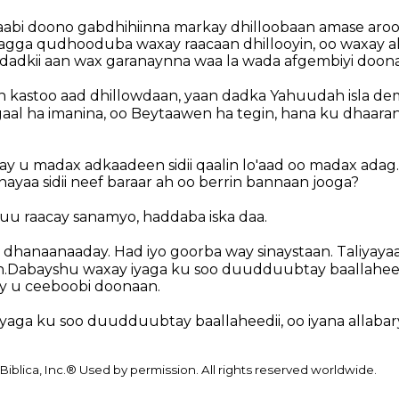
aabi doono gabdhihiinna markay dhilloobaan amase aroo
ragga qudhooduba waxay raacaan dhillooyin, oo waxay all
dadkii aan wax garanaynna waa la wada afgembiyi doona
, in kastoo aad dhillowdaan, yaan dadka Yahuudah isla d
gaal ha imanina, oo Beytaawen ha tegin, hana ku dhaara
axay u madax adkaadeen sidii qaalin lo'aad oo madax ad
nayaa sidii neef baraar ah oo berrin bannaan jooga?
uu raacay sanamyo, haddaba iska daa.
a dhanaanaaday. Had iyo goorba way sinaystaan. Taliyay
iin.Dabayshu waxay iyaga ku soo duudduubtay baallaheed
y u ceeboobi doonaan.
yaga ku soo duudduubtay baallaheedii, oo iyana allaba
Biblica, Inc.® Used by permission. All rights reserved worldwide.