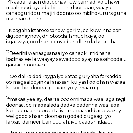
10
Naagaha aan digtoonaynow, sannad iyo dhawr
maalmood ayaad dhibtoon doontaan, waayo,
canabguriddu ma jiri doonto oo midho-urursiguna
ma iman doono.
11
Naagaha istareexsanow, gariira, oo kuwiinna aan
digtoonaynow, dhibtooda. Ismudhxiya, oo
isqaawiya, oo dhar joonyad ah dhexda ku xidha.
12
Beerihii wanaagsanaa iyo canabkii midhaha
badnaa ee la waayay aawadood ayay naasahooda u
garaaci doonaan.
13
Oo dalka dadkayga iyo xataa guryaha farxadda
oo magaalooyinka faraxsan ku yaal oo dhan waxaa
ka soo bixi doona qodxan iyo yamaarug,
14
maxaa yeelay, daarta boqornimada waa laga tegi
doonaa, oo magaalada dadka badanna waa laga
kici doonaa, oo buurta iyo munaaradduna waxay
weligood ahaan doonaan godad dugaag, iyo
farxad dameer banjoog ah, iyo daaqsin idaad,
15