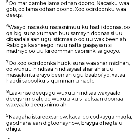
5
Oo mar dambe lama odhan doono, Nacasku waa
gob, oo lama odhan doono, Xoolocirdoonku waa
deeqsi.
6
Waayo, nacasku nacasnimuu ku hadli doonaa, oo
qalbigiisuna xumaan buu samayn doonaa si uu
cibaadala'aan ugu isticmaalo oo uu wax been ah
Rabbiga ka sheego, inuu nafta gaajaysan sii
madhiyo oo uu kii oomman cabniinkiisa gooyo.
7
Oo xoolocirdoonka hubkiisuna waa shar miidhan,
oo wuxuu hindisaa hindisayaal shar ah si uu
masaakiinta erayo been ah ugu baabbi'iyo, xataa
haddii saboolku si qumman u hadlo.
8
Laakiinse deeqsigu wuxuu hindisaa waxyaalo
deeqsinimo ah, oo wuxuu ku sii adkaan doonaa
waxyaalo deeqsinimo ah.
9
Naagaha istareexsanow, kaca, oo codkayga maqla,
gabdhaha aan digtoonaynow, Erayga dhegta u
dhiga.