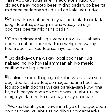
ilaa Ruuxa xagga sare nalagu kor shubo, oo
cidladuna ay noqoto beer midho badan, oo beerta
midhaha badanna sida duud oo kale lagu tiriyo.
16
Oo markaas dabadeed ayaa caddaaladu cidlada
joogi doontaa, oo xaqnimona waxay ku sii jiri
doontaa beerta midhaha badan.
17
Oo xaqnimada shuqulkeeduna wuxuu ahaan
doonaa nabad, xaqnimaduna weligeed waxay
keeni doontaa xasilloonaan iyo kalsooni.
18
Oo dadkayguna waxay joogi doonaan rug
nabaadiino, iyo hoyaal ammaan ah, iyo meelo
xasilloon oo lagu nasto.
19
Laakiinse roobdhagaxyaale ahu wuxuu ku soo
degi doonaa duudda, oo magaaladana hoos baa
loo soo dejin doonaa.Waxaa barakaysan kuwiinna
biyo dhinacyadooda oo dhan wax ku abuura oo
dibiga iyo dameerka u sii daaya inay daaqaan.
20
Waxaa barakaysan kuwiinna biyo dhinacyadooda
oo dhan wax ku abuura oo dibiga iyo dameerka u