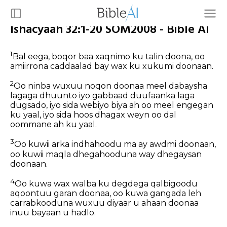
Ishacyaah 32:1-20 SOM2008 - Bible AI
1
Bal eega, boqor baa xaqnimo ku talin doona, oo
amiirrona caddaalad bay wax ku xukumi doonaan.
2
Oo ninba wuxuu noqon doonaa meel dabaysha
lagaga dhuunto iyo gabbaad duufaanka laga
dugsado, iyo sida webiyo biya ah oo meel engegan
ku yaal, iyo sida hoos dhagax weyn oo dal
oommane ah ku yaal.
3
Oo kuwii arka indhahoodu ma ay awdmi doonaan,
oo kuwii maqla dhegahooduna way dhegaysan
doonaan.
4
Oo kuwa wax walba ku degdega qalbigoodu
aqoontuu garan doonaa, oo kuwa gangada leh
carrabkooduna wuxuu diyaar u ahaan doonaa
inuu bayaan u hadlo.