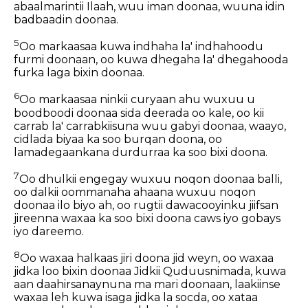
abaalmarintii Ilaah, wuu iman doonaa, wuuna idin
badbaadin doonaa.
5
Oo markaasaa kuwa indhaha la' indhahoodu
furmi doonaan, oo kuwa dhegaha la' dhegahooda
furka laga bixin doonaa.
6
Oo markaasaa ninkii curyaan ahu wuxuu u
boodboodi doonaa sida deerada oo kale, oo kii
carrab la' carrabkiisuna wuu gabyi doonaa, waayo,
cidlada biyaa ka soo burqan doona, oo
lamadegaankana durdurraa ka soo bixi doona.
7
Oo dhulkii engegay wuxuu noqon doonaa balli,
oo dalkii oommanaha ahaana wuxuu noqon
doonaa ilo biyo ah, oo rugtii dawacooyinku jiifsan
jireenna waxaa ka soo bixi doona caws iyo gobays
iyo dareemo.
8
Oo waxaa halkaas jiri doona jid weyn, oo waxaa
jidka loo bixin doonaa Jidkii Quduusnimada, kuwa
aan daahirsanaynuna ma mari doonaan, laakiinse
waxaa leh kuwa isaga jidka la socda, oo xataa