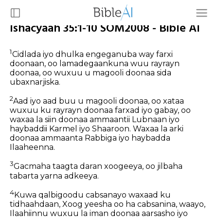
Ishacyaah 35:1-10 SOM2008 - Bible AI
1
Cidlada iyo dhulka engeganuba way farxi
doonaan, oo lamadegaankuna wuu rayrayn
doonaa, oo wuxuu u magooli doonaa sida
ubaxnarjiska.
2
Aad iyo aad buu u magooli doonaa, oo xataa
wuxuu ku rayrayn doonaa farxad iyo gabay, oo
waxaa la siin doonaa ammaantii Lubnaan iyo
haybaddii Karmel iyo Shaaroon. Waxaa la arki
doonaa ammaanta Rabbiga iyo haybadda
Ilaaheenna.
3
Gacmaha taagta daran xoogeeya, oo jilbaha
tabarta yarna adkeeya.
4
Kuwa qalbigoodu cabsanayo waxaad ku
tidhaahdaan, Xoog yeesha oo ha cabsanina, waayo,
Ilaahiinnu wuxuu la iman doonaa aarsasho iyo