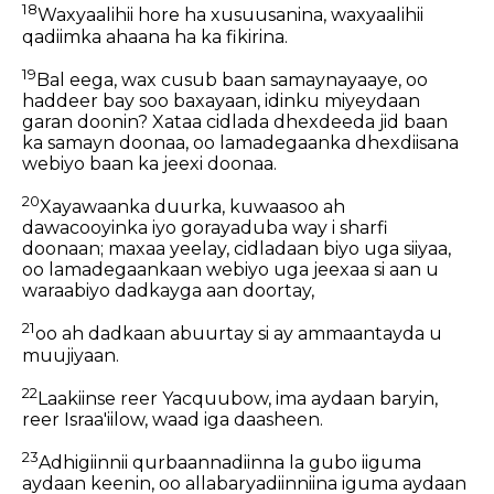
18
Waxyaalihii hore ha xusuusanina, waxyaalihii
qadiimka ahaana ha ka fikirina.
19
Bal eega, wax cusub baan samaynayaaye, oo
haddeer bay soo baxayaan, idinku miyeydaan
garan doonin? Xataa cidlada dhexdeeda jid baan
ka samayn doonaa, oo lamadegaanka dhexdiisana
webiyo baan ka jeexi doonaa.
20
Xayawaanka duurka, kuwaasoo ah
dawacooyinka iyo gorayaduba way i sharfi
doonaan; maxaa yeelay, cidladaan biyo uga siiyaa,
oo lamadegaankaan webiyo uga jeexaa si aan u
waraabiyo dadkayga aan doortay,
21
oo ah dadkaan abuurtay si ay ammaantayda u
muujiyaan.
22
Laakiinse reer Yacquubow, ima aydaan baryin,
reer Israa'iilow, waad iga daasheen.
23
Adhigiinnii qurbaannadiinna la gubo iiguma
aydaan keenin, oo allabaryadiinniina iguma aydaan