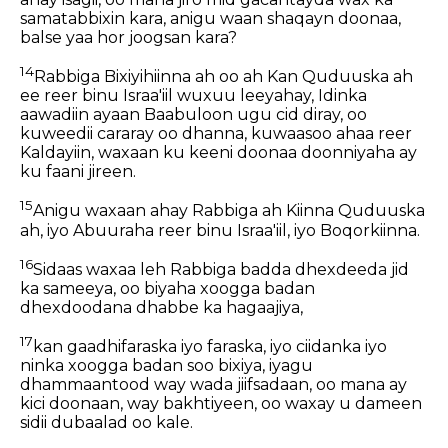
samatabbixin kara, anigu waan shaqayn doonaa,
balse yaa hor joogsan kara?
14
Rabbiga Bixiyihiinna ah oo ah Kan Quduuska ah
ee reer binu Israa'iil wuxuu leeyahay, Idinka
aawadiin ayaan Baabuloon ugu cid diray, oo
kuweedii cararay oo dhanna, kuwaasoo ahaa reer
Kaldayiin, waxaan ku keeni doonaa doonniyaha ay
ku faani jireen.
15
Anigu waxaan ahay Rabbiga ah Kiinna Quduuska
ah, iyo Abuuraha reer binu Israa'iil, iyo Boqorkiinna.
16
Sidaas waxaa leh Rabbiga badda dhexdeeda jid
ka sameeya, oo biyaha xoogga badan
dhexdoodana dhabbe ka hagaajiya,
17
kan gaadhifaraska iyo faraska, iyo ciidanka iyo
ninka xoogga badan soo bixiya, iyagu
dhammaantood way wada jiifsadaan, oo mana ay
kici doonaan, way bakhtiyeen, oo waxay u dameen
sidii dubaalad oo kale.