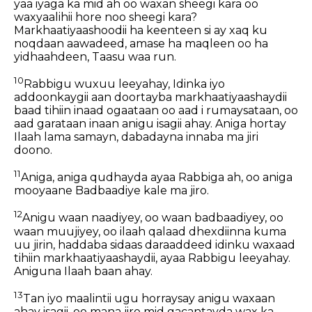
yaa iyaga ka mid ah oo waxan sheegi kara oo
waxyaalihii hore noo sheegi kara?
Markhaatiyaashoodii ha keenteen si ay xaq ku
noqdaan aawadeed, amase ha maqleen oo ha
yidhaahdeen, Taasu waa run.
10
Rabbigu wuxuu leeyahay, Idinka iyo
addoonkaygii aan doortayba markhaatiyaashaydii
baad tihiin inaad ogaataan oo aad i rumaysataan, oo
aad garataan inaan anigu isagii ahay. Aniga hortay
Ilaah lama samayn, dabadayna innaba ma jiri
doono.
11
Aniga, aniga qudhayda ayaa Rabbiga ah, oo aniga
mooyaane Badbaadiye kale ma jiro.
12
Anigu waan naadiyey, oo waan badbaadiyey, oo
waan muujiyey, oo ilaah qalaad dhexdiinna kuma
uu jirin, haddaba sidaas daraaddeed idinku waxaad
tihiin markhaatiyaashaydii, ayaa Rabbigu leeyahay.
Aniguna Ilaah baan ahay.
13
Tan iyo maalintii ugu horraysay anigu waxaan
ahay isagii, oo mana jiro mid gacantayda wax ka