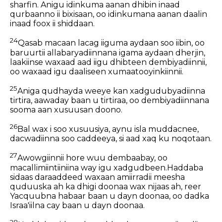
sharfin. Anigu idinkuma aanan dhibin inaad
qurbaanno ii bixisaan, oo idinkumana aanan daalin
inaad foox ii shiddaan.
24
Qasab macaan lacag iiguma aydaan soo iibin, oo
baruurtii allabaryadiinnana igama aydaan dherjin,
laakiinse waxaad aad iigu dhibteen dembiyadiinnii,
oo waxaad igu daaliseen xumaatooyinkiinnii.
25
Aniga qudhayda weeye kan xadgudubyadiinna
tirtira, aawaday baan u tirtiraa, oo dembiyadiinnana
sooma aan xusuusan doono.
26
Bal wax i soo xusuusiya, aynu isla muddacnee,
dacwadiinna soo caddeeya, si aad xaq ku noqotaan.
27
Awowgiinnii hore wuu dembaabay, oo
macallimiintiiniina way igu xadgudbeen.Haddaba
sidaas daraaddeed waxaan amiirradii meesha
quduuska ah ka dhigi doonaa wax nijaas ah, reer
Yacquubna habaar baan u dayn doonaa, oo dadka
Israa'iilna cay baan u dayn doonaa.
28