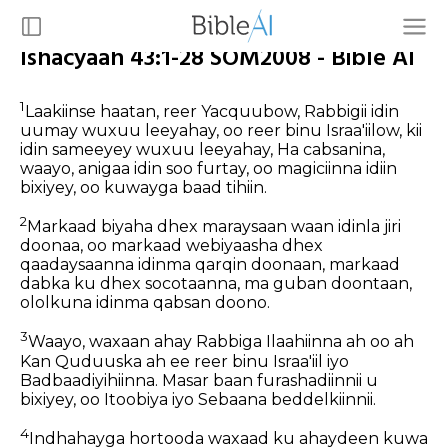
Ishacyaah 43:1-28 SOM2008 - Bible AI
1
Laakiinse haatan, reer Yacquubow, Rabbigii idin
uumay wuxuu leeyahay, oo reer binu Israa'iilow, kii
idin sameeyey wuxuu leeyahay, Ha cabsanina,
waayo, anigaa idin soo furtay, oo magiciinna idiin
bixiyey, oo kuwayga baad tihiin.
2
Markaad biyaha dhex maraysaan waan idinla jiri
doonaa, oo markaad webiyaasha dhex
qaadaysaanna idinma qarqin doonaan, markaad
dabka ku dhex socotaanna, ma guban doontaan,
ololkuna idinma qabsan doono.
3
Waayo, waxaan ahay Rabbiga Ilaahiinna ah oo ah
Kan Quduuska ah ee reer binu Israa'iil iyo
Badbaadiyihiinna. Masar baan furashadiinnii u
bixiyey, oo Itoobiya iyo Sebaana beddelkiinnii.
4
Indhahayga hortooda waxaad ku ahaydeen kuwa