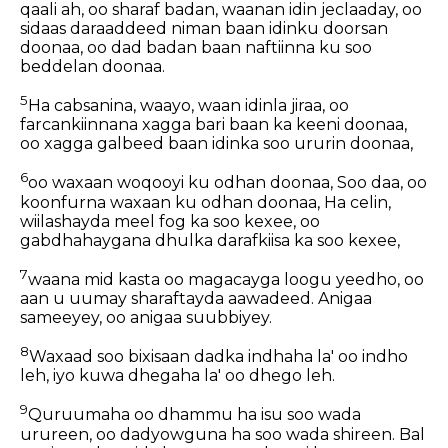
qaali ah, oo sharaf badan, waanan idin jeclaaday, oo
sidaas daraaddeed niman baan idinku doorsan
doonaa, oo dad badan baan naftiinna ku soo
beddelan doonaa.
5
Ha cabsanina, waayo, waan idinla jiraa, oo
farcankiinnana xagga bari baan ka keeni doonaa,
oo xagga galbeed baan idinka soo ururin doonaa,
6
oo waxaan woqooyi ku odhan doonaa, Soo daa, oo
koonfurna waxaan ku odhan doonaa, Ha celin,
wiilashayda meel fog ka soo kexee, oo
gabdhahaygana dhulka darafkiisa ka soo kexee,
7
waana mid kasta oo magacayga loogu yeedho, oo
aan u uumay sharaftayda aawadeed. Anigaa
sameeyey, oo anigaa suubbiyey.
8
Waxaad soo bixisaan dadka indhaha la' oo indho
leh, iyo kuwa dhegaha la' oo dhego leh.
9
Quruumaha oo dhammu ha isu soo wada
urureen, oo dadyowguna ha soo wada shireen. Bal