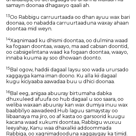
samayn doonaa dhagaxyo qaali ah.
13
Oo Rabbigu carruurtaada oo dhan ayuu wax bari
doonaa, oo nabadda carruurtaaduna waxay ahaan
doontaa mid weyn.
14
Xaqnimaad ku dhismi doontaa, oo dulmina waad
ka fogaan doontaa, waayo, ma aad cabsan doontid,
oo cabsigelintana waad ka fogaan doontaa, waayo,
innaba kuuma ay soo dhowaan doonto.
15
Bal ogow, haddii dagaal laysu soo wada urursado
xaggayga kama iman doono. Ku alla kii dagaal
kugu kiciyaaba aawadaa buu u dhici doonaa.
16
Bal eeg, anigaa abuuray birtumaha dabka
dhuxuleed afuufa oo hub dagaal u soo saara, oo
weliba waxaan abuuray kan wax dumiya inuu wax
baabbi'iyo aawadeed.Hub laguu samaystay oo
liibaanaya ma jiro, oo af kasta oo garsoorid kuugu
kacana waad xukumi doontaa, Rabbigu wuxuu
leeyahay, Kanu waa dhaxalkii addoommada
Rabbiga, oo xaqnimadooduna xaggaygay ka timid.