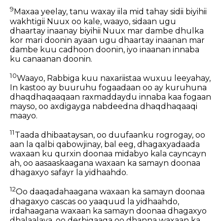
9
Maxaa yeelay, tanu waxay iila mid tahay sidii biyihii
wakhtigii Nuux oo kale, waayo, sidaan ugu
dhaartay inaanay biyihii Nuux mar dambe dhulka
kor mari doonin ayaan ugu dhaartay inaanan mar
dambe kuu cadhoon doonin, iyo inaanan innaba
ku canaanan doonin.
10
Waayo, Rabbiga kuu naxariistaa wuxuu leeyahay,
In kastoo ay buuruhu fogaadaan oo ay kuruhuna
dhaqdhaqaaqaan raxmaddaydu innaba kaa fogaan
mayso, oo axdigayga nabdeedna dhaqdhaqaaqi
maayo.
11
Taada dhibaataysan, oo duufaanku rogrogay, oo
aan la qalbi qabowjinay, bal eeg, dhagaxyadaada
waxaan ku qurxin doonaa midabyo kala cayncayn
ah, oo aasaaskaagana waxaan ka samayn doonaa
dhagaxyo safayr la yidhaahdo.
12
Oo daaqadahaagana waxaan ka samayn doonaa
dhagaxyo cascas oo yaaquud la yidhaahdo,
irdahaagana waxaan ka samayn doonaa dhagaxyo
dhalaalaya, oo derbigaaga oo dhanna waxaan ka