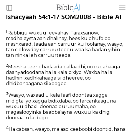
Ishacyaah 54:1-17 SOM2008 - Bible AI
1
Rabbigu wuxuu leeyahay, Faraxsanow,
madhalaysta aan dhalinay, hees ku dhufo oo
mashxarad, taada aan carruur ku foolanay, waayo,
tan cidlowday carruurteedu waa ka badan yihiin
tan ninka leh carruurteeda.
2
Meesha teendhadaada ballaadhi, oo rugahaaga
daahyadoodana ha la kala bixiyo. Waxba ha la
hadhin, xadhkahaaga sii dheeree, oo
dhidbahaagana sii xoogee.
3
Waayo, waxaad u kala faafi doontaa xagga
midigta iyo xagga bidixdaba, oo farcankaaguna
wuxuu dhaxli doonaa quruumaha, oo
magaalooyinka baabba'ayna wuxuu ka dhigi
doonaa in la dego.
4
Ha cabsan, waayo, ma aad ceeboobi doontid, hana