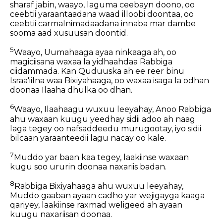
sharaf jabin, waayo, laguma ceebayn doono, oo
ceebtii yaraantaadana waad illoobi doontaa, oo
ceebtii carmalnimadaadana innaba mar dambe
sooma aad xusuusan doontid.
5
Waayo, Uumahaaga ayaa ninkaaga ah, oo
magiciisana waxaa la yidhaahdaa Rabbiga
ciidammada. Kan Quduuska ah ee reer binu
Israa'iilna waa Bixiyahaaga, oo waxaa isaga la odhan
doonaa Ilaaha dhulka oo dhan.
6
Waayo, Ilaahaagu wuxuu leeyahay, Anoo Rabbiga
ahu waxaan kuugu yeedhay sidii adoo ah naag
laga tegey oo nafsaddeedu murugootay, iyo sidii
bilcaan yaraanteedii lagu nacay oo kale.
7
Muddo yar baan kaa tegey, laakiinse waxaan
kugu soo ururin doonaa naxariis badan.
8
Rabbiga Bixiyahaaga ahu wuxuu leeyahay,
Muddo gaaban ayaan cadho yar wejigayga kaaga
qariyey, laakiinse raxmad weligeed ah ayaan
kuugu naxariisan doonaa.