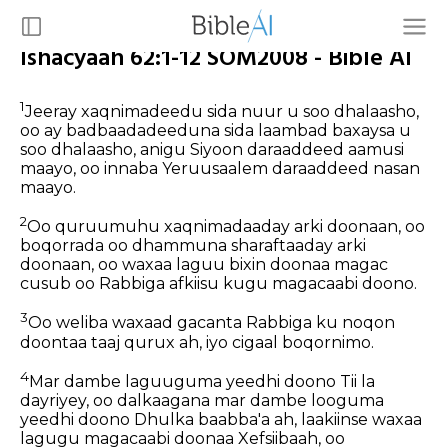
Ishacyaah 62:1-12 SOM2008 - Bible AI
1
Jeeray xaqnimadeedu sida nuur u soo dhalaasho,
oo ay badbaadadeeduna sida laambad baxaysa u
soo dhalaasho, anigu Siyoon daraaddeed aamusi
maayo, oo innaba Yeruusaalem daraaddeed nasan
maayo.
2
Oo quruumuhu xaqnimadaaday arki doonaan, oo
boqorrada oo dhammuna sharaftaaday arki
doonaan, oo waxaa laguu bixin doonaa magac
cusub oo Rabbiga afkiisu kugu magacaabi doono.
3
Oo weliba waxaad gacanta Rabbiga ku noqon
doontaa taaj qurux ah, iyo cigaal boqornimo.
4
Mar dambe laguuguma yeedhi doono Tii la
dayriyey, oo dalkaagana mar dambe looguma
yeedhi doono Dhulka baabba'a ah, laakiinse waxaa
lagugu magacaabi doonaa Xefsiibaah, oo