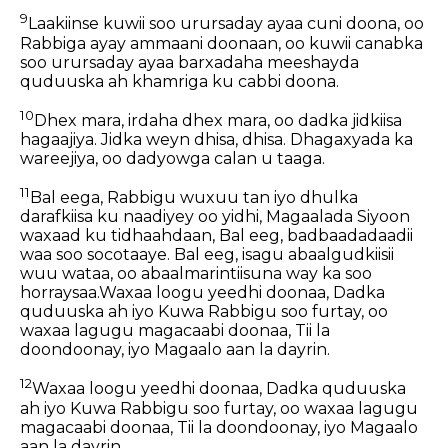
9
Laakiinse kuwii soo urursaday ayaa cuni doona, oo
Rabbiga ayay ammaani doonaan, oo kuwii canabka
soo urursaday ayaa barxadaha meeshayda
quduuska ah khamriga ku cabbi doona.
10
Dhex mara, irdaha dhex mara, oo dadka jidkiisa
hagaajiya. Jidka weyn dhisa, dhisa. Dhagaxyada ka
wareejiya, oo dadyowga calan u taaga.
11
Bal eega, Rabbigu wuxuu tan iyo dhulka
darafkiisa ku naadiyey oo yidhi, Magaalada Siyoon
waxaad ku tidhaahdaan, Bal eeg, badbaadadaadii
waa soo socotaaye. Bal eeg, isagu abaalgudkiisii
wuu wataa, oo abaalmarintiisuna way ka soo
horraysaa.Waxaa loogu yeedhi doonaa, Dadka
quduuska ah iyo Kuwa Rabbigu soo furtay, oo
waxaa lagugu magacaabi doonaa, Tii la
doondoonay, iyo Magaalo aan la dayrin.
12
Waxaa loogu yeedhi doonaa, Dadka quduuska
ah iyo Kuwa Rabbigu soo furtay, oo waxaa lagugu
magacaabi doonaa, Tii la doondoonay, iyo Magaalo
aan la dayrin.