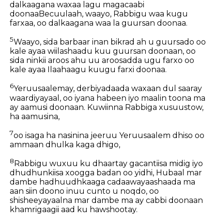
dalkaagana waxaa lagu magacaabi
doonaaBecuulaah, waayo, Rabbigu waa kugu
farxaa, oo dalkaagana waa la guursan doonaa.
5
Waayo, sida barbaar inan bikrad ah u guursado oo
kale ayaa wiilashaadu kuu guursan doonaan, oo
sida ninkii aroos ahu uu aroosadda ugu farxo oo
kale ayaa Ilaahaagu kuugu farxi doonaa.
6
Yeruusaalemay, derbiyadaada waxaan dul saaray
waardiyayaal, oo iyana habeen iyo maalin toona ma
ay aamusi doonaan. Kuwiinna Rabbiga xusuustow,
ha aamusina,
7
oo isaga ha nasinina jeeruu Yeruusaalem dhiso oo
ammaan dhulka kaga dhigo,
8
Rabbigu wuxuu ku dhaartay gacantiisa midig iyo
dhudhunkiisa xoogga badan oo yidhi, Hubaal mar
dambe hadhuudhkaaga cadaawayaashaada ma
aan siin doono inuu cunto u noqdo, oo
shisheeyayaalna mar dambe ma ay cabbi doonaan
khamrigaagii aad ku hawshootay.