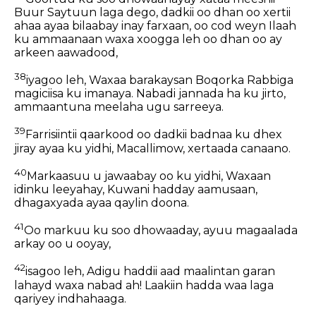
Buur Saytuun laga dego, dadkii oo dhan oo xertii
ahaa ayaa bilaabay inay farxaan, oo cod weyn Ilaah
ku ammaanaan waxa xoogga leh oo dhan oo ay
arkeen aawadood,
38
iyagoo leh, Waxaa barakaysan Boqorka Rabbiga
magiciisa ku imanaya. Nabadi jannada ha ku jirto,
ammaantuna meelaha ugu sarreeya.
39
Farrisiintii qaarkood oo dadkii badnaa ku dhex
jiray ayaa ku yidhi, Macallimow, xertaada canaano.
40
Markaasuu u jawaabay oo ku yidhi, Waxaan
idinku leeyahay, Kuwani hadday aamusaan,
dhagaxyada ayaa qaylin doona.
41
Oo markuu ku soo dhowaaday, ayuu magaalada
arkay oo u ooyay,
42
isagoo leh, Adigu haddii aad maalintan garan
lahayd waxa nabad ah! Laakiin hadda waa laga
qariyey indhahaaga.