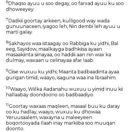
6
Dhaqso ayuu u soo degay, oo farxad ayuu ku soo
dhoweeyey.
7
Dadkii goortay arkeen, kulligood way wada
gunuunaceen, iyagoo leh, Nin dembi leh ayuu u
marti galay.
8
Sakhayos waa istaagay oo Rabbiga ku yidhi, Bal
eeg, Sayidow, maalkayga badhkiisa ayaan
masaakiinta siinayaa, oo haddii aan nin wax ka
dulmay, waxaan u celinayaa afar laab.
9
Ciise wuxuu ku yidhi, Maanta badbaadinta ayaa
gurigan timid, waayo, isaguna waa ina Ibraahim.
10
Waayo, Wiilka Aadanahu wuxuu u yimid inuu kii
hallaabay doondoono oo badbaadiyo.
11
Goortay waxaas maqleen, masaal buu ku daray
oo ku hadlay, waayo, wuxuu ku dhowaa
Yeruusaalem, waxayna u maleeyeen
boqortooyada Ilaah inay markiiba soo muuqan
doonto.