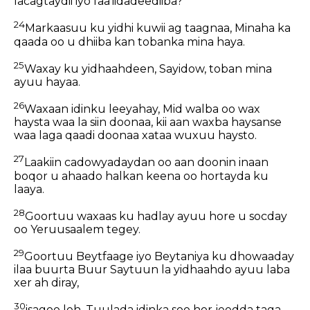
lacagtaydii iyo faa'iidadeediiba?
24
Markaasuu ku yidhi kuwii ag taagnaa, Minaha ka
qaada oo u dhiiba kan tobanka mina haya.
25
Waxay ku yidhaahdeen, Sayidow, toban mina
ayuu hayaa.
26
Waxaan idinku leeyahay, Mid walba oo wax
haysta waa la siin doonaa, kii aan waxba haysanse
waa laga qaadi doonaa xataa wuxuu haysto.
27
Laakiin cadowyadaydan oo aan doonin inaan
boqor u ahaado halkan keena oo hortayda ku
laaya.
28
Goortuu waxaas ku hadlay ayuu hore u socday
oo Yeruusaalem tegey.
29
Goortuu Beytfaage iyo Beytaniya ku dhowaaday
ilaa buurta Buur Saytuun la yidhaahdo ayuu laba
xer ah diray,
30