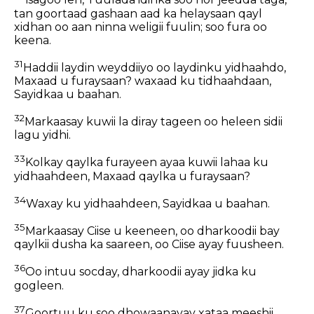
isagoo leh, Tuulada idinka soo hor jeedda taga,
tan goortaad gashaan aad ka helaysaan qayl
xidhan oo aan ninna weligii fuulin; soo fura oo
keena.
31
Haddii laydin weyddiiyo oo laydinku yidhaahdo,
Maxaad u furaysaan? waxaad ku tidhaahdaan,
Sayidkaa u baahan.
32
Markaasay kuwii la diray tageen oo heleen sidii
lagu yidhi.
33
Kolkay qaylka furayeen ayaa kuwii lahaa ku
yidhaahdeen, Maxaad qaylka u furaysaan?
34
Waxay ku yidhaahdeen, Sayidkaa u baahan.
35
Markaasay Ciise u keeneen, oo dharkoodii bay
qaylkii dusha ka saareen, oo Ciise ayay fuusheen.
36
Oo intuu socday, dharkoodii ayay jidka ku
gogleen.
37
Goortuu ku soo dhowaanayay xataa meeshii