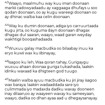
43
Waayo, maalmuhu way kuu iman doonaan
markii cadowyadaadu ay xaggaaga dhufays u soo
qodan doonaan, oo ay kugu wareegi doonaan oo
ay dhinac walba kaa celin doonaan.
44
Way ku dumin doonaan, adiga iyo carruurtaada
kugu jirta, oo kuguma dayn doonaan dhagax
dhagax dul saaran, waayo, waad garan weyday
wakhtigii booqashadaada.
45
Wuxuu galay macbudka oo bilaabay inuu ka
eryo kuwii wax ku iibinayay,
46
isagoo ku leh, Waa qoran tahay, Gurigaygu
wuxuu ahaan doonaa guriga tukashada, laakiin
idinku waxaad ka dhigteen god tuugo.
47
Maalin walba ayuu macbudka ku jiri jiray isagoo
wax baraya; laakiin wadaaddada sare iyo
culimmada iyo madaxda dadku waxay dooneen
inay dilaan,oo ay waayeen waxay ku sameeyaan,
waayo, dadka oo dhan ayaa aad u dhegaysanayay.