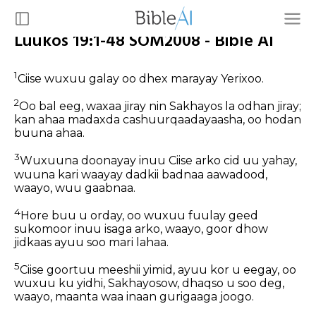
Luukos 19:1-48 SOM2008 - Bible AI
1
Ciise wuxuu galay oo dhex marayay Yerixoo.
2
Oo bal eeg, waxaa jiray nin Sakhayos la odhan jiray;
kan ahaa madaxda cashuurqaadayaasha, oo hodan
buuna ahaa.
3
Wuxuuna doonayay inuu Ciise arko cid uu yahay,
wuuna kari waayay dadkii badnaa aawadood,
waayo, wuu gaabnaa.
4
Hore buu u orday, oo wuxuu fuulay geed
sukomoor inuu isaga arko, waayo, goor dhow
jidkaas ayuu soo mari lahaa.
5
Ciise goortuu meeshii yimid, ayuu kor u eegay, oo
wuxuu ku yidhi, Sakhayosow, dhaqso u soo deg,
waayo, maanta waa inaan gurigaaga joogo.