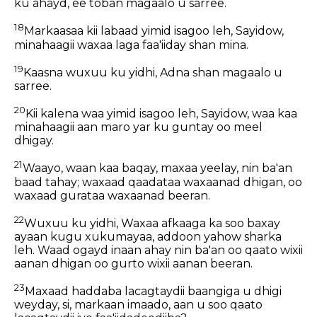
ku ahayd, ee toban magaalo u sarree.
18
Markaasaa kii labaad yimid isagoo leh, Sayidow,
minahaagii waxaa laga faa'iiday shan mina.
19
Kaasna wuxuu ku yidhi, Adna shan magaalo u
sarree.
20
Kii kalena waa yimid isagoo leh, Sayidow, waa kaa
minahaagii aan maro yar ku guntay oo meel
dhigay.
21
Waayo, waan kaa baqay, maxaa yeelay, nin ba'an
baad tahay; waxaad qaadataa waxaanad dhigan, oo
waxaad gurataa waxaanad beeran.
22
Wuxuu ku yidhi, Waxaa afkaaga ka soo baxay
ayaan kugu xukumayaa, addoon yahow sharka
leh. Waad ogayd inaan ahay nin ba'an oo qaato wixii
aanan dhigan oo gurto wixii aanan beeran.
23
Maxaad haddaba lacagtaydii baangiga u dhigi
weyday, si, markaan imaado, aan u soo qaato