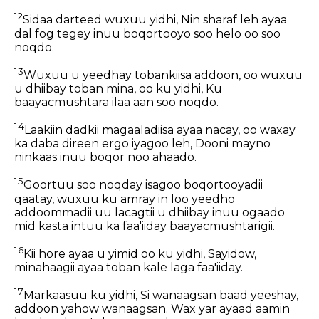
12
Sidaa darteed wuxuu yidhi, Nin sharaf leh ayaa
dal fog tegey inuu boqortooyo soo helo oo soo
noqdo.
13
Wuxuu u yeedhay tobankiisa addoon, oo wuxuu
u dhiibay toban mina, oo ku yidhi, Ku
baayacmushtara ilaa aan soo noqdo.
14
Laakiin dadkii magaaladiisa ayaa nacay, oo waxay
ka daba direen ergo iyagoo leh, Dooni mayno
ninkaas inuu boqor noo ahaado.
15
Goortuu soo noqday isagoo boqortooyadii
qaatay, wuxuu ku amray in loo yeedho
addoommadii uu lacagtii u dhiibay inuu ogaado
mid kasta intuu ka faa'iiday baayacmushtarigii.
16
Kii hore ayaa u yimid oo ku yidhi, Sayidow,
minahaagii ayaa toban kale laga faa'iiday.
17
Markaasuu ku yidhi, Si wanaagsan baad yeeshay,
addoon yahow wanaagsan. Wax yar ayaad aamin