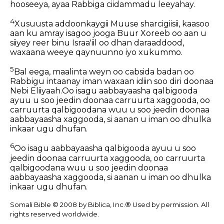
hooseeya, ayaa Rabbiga ciidammadu leeyahay.
4
Xusuusta addoonkaygii Muuse sharcigiisii, kaasoo
aan ku amray isagoo jooga Buur Xoreeb oo aan u
siiyey reer binu Israa'iil oo dhan daraaddood,
waxaana weeye qaynuunno iyo xukummo.
5
Bal eega, maalinta weyn oo cabsida badan oo
Rabbigu intaanay iman waxaan idiin soo diri doonaa
Nebi Eliiyaah.Oo isagu aabbayaasha qalbigooda
ayuu u soo jeedin doonaa carruurta xaggooda, oo
carruurta qalbigoodana wuu u soo jeedin doonaa
aabbayaasha xaggooda, si aanan u iman oo dhulka
inkaar ugu dhufan.
6
Oo isagu aabbayaasha qalbigooda ayuu u soo
jeedin doonaa carruurta xaggooda, oo carruurta
qalbigoodana wuu u soo jeedin doonaa
aabbayaasha xaggooda, si aanan u iman oo dhulka
inkaar ugu dhufan.
Somali Bible © 2008 by Biblica, Inc.® Used by permission. All
rights reserved worldwide.