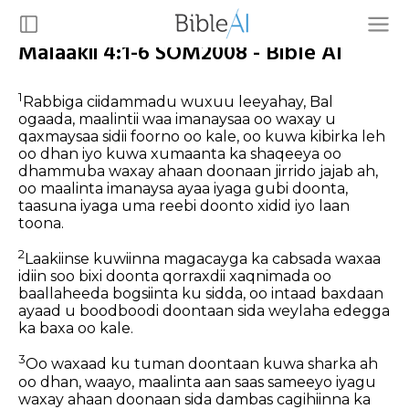
Malaakii 4:1-6 SOM2008 - Bible AI
1
Rabbiga ciidammadu wuxuu leeyahay, Bal
ogaada, maalintii waa imanaysaa oo waxay u
qaxmaysaa sidii foorno oo kale, oo kuwa kibirka leh
oo dhan iyo kuwa xumaanta ka shaqeeya oo
dhammuba waxay ahaan doonaan jirrido jajab ah,
oo maalinta imanaysa ayaa iyaga gubi doonta,
taasuna iyaga uma reebi doonto xidid iyo laan
toona.
2
Laakiinse kuwiinna magacayga ka cabsada waxaa
idiin soo bixi doonta qorraxdii xaqnimada oo
baallaheeda bogsiinta ku sidda, oo intaad baxdaan
ayaad u boodboodi doontaan sida weylaha edegga
ka baxa oo kale.
3
Oo waxaad ku tuman doontaan kuwa sharka ah
oo dhan, waayo, maalinta aan saas sameeyo iyagu
waxay ahaan doonaan sida dambas cagihiinna ka