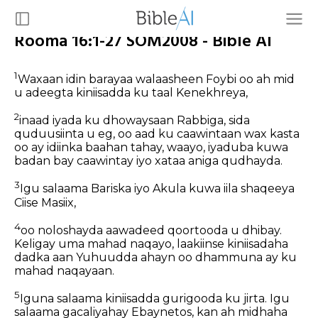
Rooma 16:1-27 SOM2008 - Bible AI
1
Waxaan idin barayaa walaasheen Foybi oo ah mid
u adeegta kiniisadda ku taal Kenekhreya,
2
inaad iyada ku dhowaysaan Rabbiga, sida
quduusiinta u eg, oo aad ku caawintaan wax kasta
oo ay idiinka baahan tahay, waayo, iyaduba kuwa
badan bay caawintay iyo xataa aniga qudhayda.
3
Igu salaama Bariska iyo Akula kuwa iila shaqeeya
Ciise Masiix,
4
oo noloshayda aawadeed qoortooda u dhibay.
Keligay uma mahad naqayo, laakiinse kiniisadaha
dadka aan Yuhuudda ahayn oo dhammuna ay ku
mahad naqayaan.
5
Iguna salaama kiniisadda gurigooda ku jirta. Igu
salaama gacaliyahay Ebaynetos, kan ah midhaha