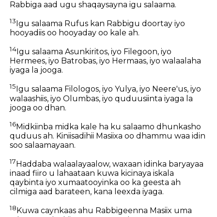
Rabbiga aad ugu shaqaysayna igu salaama.
13
Igu salaama Rufus kan Rabbigu doortay iyo
hooyadiis oo hooyaday oo kale ah.
14
Igu salaama Asunkiritos, iyo Filegoon, iyo
Hermees, iyo Batrobas, iyo Hermaas, iyo walaalaha
iyaga la jooga.
15
Igu salaama Filologos, iyo Yulya, iyo Neere'us, iyo
walaashiis, iyo Olumbas, iyo quduusiinta iyaga la
jooga oo dhan.
16
Midkiinba midka kale ha ku salaamo dhunkasho
quduus ah. Kiniisadihii Masiixa oo dhammu waa idin
soo salaamayaan.
17
Haddaba walaalayaalow, waxaan idinka baryayaa
inaad fiiro u lahaataan kuwa kicinaya iskala
qaybinta iyo xumaatooyinka oo ka geesta ah
cilmiga aad barateen, kana leexda iyaga.
18
Kuwa caynkaas ahu Rabbigeenna Masiix uma