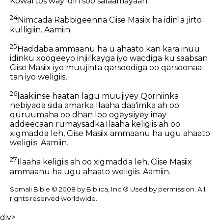
Kowartos way idin soo salaamayaan.
24
Nimcada Rabbigeenna Ciise Masiix ha idinla jirto
kulligiin. Aamiin.
25
Haddaba ammaanu ha u ahaato kan kara inuu
idinku xoogeeyo injiilkayga iyo wacdiga ku saabsan
Ciise Masiix iyo muujinta qarsoodiga oo qarsoonaa
tan iyo weligiis,
26
laakiinse haatan lagu muujiyey Qorniinka
nebiyada sida amarka Ilaaha daa'imka ah oo
quruumaha oo dhan loo ogeysiiyey inay
addeecaan rumaysadka.Ilaaha keligiis ah oo
xigmadda leh, Ciise Masiix ammaanu ha ugu ahaato
weligiis. Aamiin.
27
Ilaaha keligiis ah oo xigmadda leh, Ciise Masiix
ammaanu ha ugu ahaato weligiis. Aamiin.
Somali Bible © 2008 by Biblica, Inc.® Used by permission. All
rights reserved worldwide.
div>