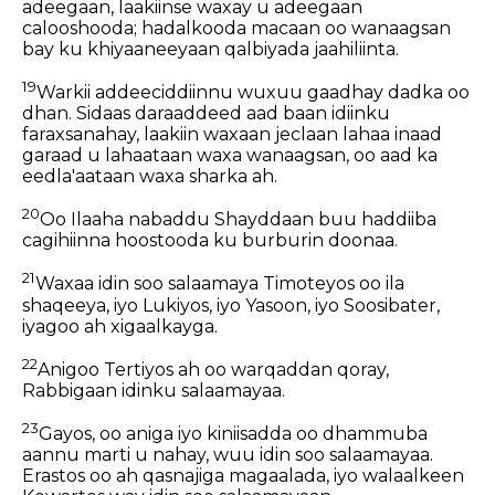
adeegaan, laakiinse waxay u adeegaan
calooshooda; hadalkooda macaan oo wanaagsan
bay ku khiyaaneeyaan qalbiyada jaahiliinta.
19
Warkii addeeciddiinnu wuxuu gaadhay dadka oo
dhan. Sidaas daraaddeed aad baan idiinku
faraxsanahay, laakiin waxaan jeclaan lahaa inaad
garaad u lahaataan waxa wanaagsan, oo aad ka
eedla'aataan waxa sharka ah.
20
Oo Ilaaha nabaddu Shayddaan buu haddiiba
cagihiinna hoostooda ku burburin doonaa.
21
Waxaa idin soo salaamaya Timoteyos oo ila
shaqeeya, iyo Lukiyos, iyo Yasoon, iyo Soosibater,
iyagoo ah xigaalkayga.
22
Anigoo Tertiyos ah oo warqaddan qoray,
Rabbigaan idinku salaamayaa.
23
Gayos, oo aniga iyo kiniisadda oo dhammuba
aannu marti u nahay, wuu idin soo salaamayaa.
Erastos oo ah qasnajiga magaalada, iyo walaalkeen