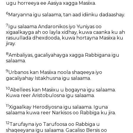
ugu horreeya ee Aasiya xagga Masiixa.
6
Maryanna igu salaama, tan aad idiinku dadaashay.
7
Igu salaama Andaronikos iyo Yuniyas oo
xigaalkayga ah oo layla xidhay, kuwa caanka ku ah
rasuullada dhexdooda, kuwa hortayna Masiixa ku
jiray.
8
Ambaliyas, gacaliyahayga xagga Rabbigana igu
salaama.
9
Urbanos kan Masiixa noola shaqeeya iyo
gacaliyahay Istakhusna igu salaama.
10
Abellees kan Masiixu u bogayna igu salaama.
Kuwa reer Aristobulosna igu salaama.
11
Xigaalkay Herodiyosna igu salaama. Iguna
salaama kuwa reer Narkisos oo Rabbiga ku jira.
12
Tarufayna iyo Tarufoosa oo Rabbiga u
shaqeeyana igu salaama. Gacaliso Bersis oo