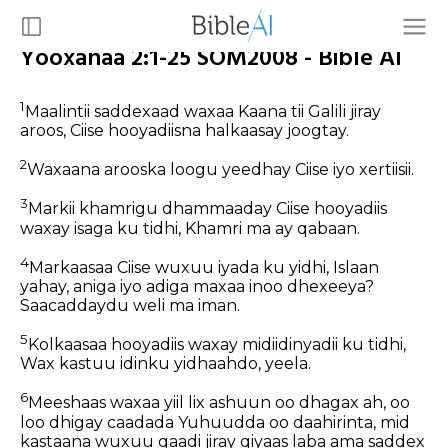
Yooxanaa 2:1-25 SOM2008 - Bible AI
1
Maalintii saddexaad waxaa Kaana tii Galili jiray
aroos, Ciise hooyadiisna halkaasay joogtay.
2
Waxaana arooska loogu yeedhay Ciise iyo xertiisii.
3
Markii khamrigu dhammaaday Ciise hooyadiis
waxay isaga ku tidhi, Khamri ma ay qabaan.
4
Markaasaa Ciise wuxuu iyada ku yidhi, Islaan
yahay, aniga iyo adiga maxaa inoo dhexeeya?
Saacaddaydu weli ma iman.
5
Kolkaasaa hooyadiis waxay midiidinyadii ku tidhi,
Wax kastuu idinku yidhaahdo, yeela.
6
Meeshaas waxaa yiil lix ashuun oo dhagax ah, oo
loo dhigay caadada Yuhuudda oo daahirinta, mid
kastaana wuxuu qaadi jiray qiyaas laba ama saddex