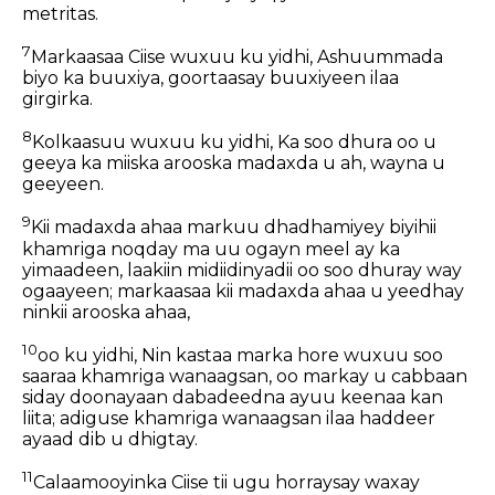
metritas.
7
Markaasaa Ciise wuxuu ku yidhi, Ashuummada
biyo ka buuxiya, goortaasay buuxiyeen ilaa
girgirka.
8
Kolkaasuu wuxuu ku yidhi, Ka soo dhura oo u
geeya ka miiska arooska madaxda u ah, wayna u
geeyeen.
9
Kii madaxda ahaa markuu dhadhamiyey biyihii
khamriga noqday ma uu ogayn meel ay ka
yimaadeen, laakiin midiidinyadii oo soo dhuray way
ogaayeen; markaasaa kii madaxda ahaa u yeedhay
ninkii arooska ahaa,
10
oo ku yidhi, Nin kastaa marka hore wuxuu soo
saaraa khamriga wanaagsan, oo markay u cabbaan
siday doonayaan dabadeedna ayuu keenaa kan
liita; adiguse khamriga wanaagsan ilaa haddeer
ayaad dib u dhigtay.
11
Calaamooyinka Ciise tii ugu horraysay waxay