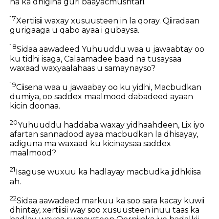
ha ka dhigina guri baayacmushtari.
17
Xertiisii waxay xusuusteen in la qoray. Qiiradaan
gurigaaga u qabo ayaa i gubaysa.
18
Sidaa aawadeed Yuhuuddu waa u jawaabtay oo
ku tidhi isaga, Calaamadee baad na tusaysaa
waxaad waxyaalahaas u samaynayso?
19
Ciisena waa u jawaabay oo ku yidhi, Macbudkan
dumiya, oo saddex maalmood dabadeed ayaan
kicin doonaa.
20
Yuhuuddu haddaba waxay yidhaahdeen, Lix iyo
afartan sannadood ayaa macbudkan la dhisayay,
adiguna ma waxaad ku kicinaysaa saddex
maalmood?
21
Isaguse wuxuu ka hadlayay macbudka jidhkiisa
ah.
22
Sidaa aawadeed markuu ka soo sara kacay kuwii
dhintay, xertiisii way soo xusuusteen inuu taas ka