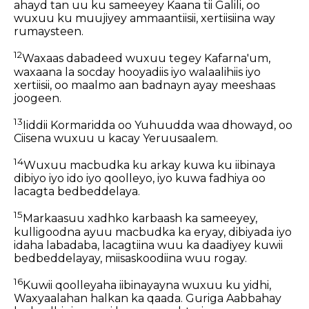
ahayd tan uu ku sameeyey Kaana tii Galili, oo
wuxuu ku muujiyey ammaantiisii, xertiisiina way
rumaysteen.
12
Waxaas dabadeed wuxuu tegey Kafarna'um,
waxaana la socday hooyadiis iyo walaalihiis iyo
xertiisii, oo maalmo aan badnayn ayay meeshaas
joogeen.
13
Iiddii Kormaridda oo Yuhuudda waa dhowayd, oo
Ciisena wuxuu u kacay Yeruusaalem.
14
Wuxuu macbudka ku arkay kuwa ku iibinaya
dibiyo iyo ido iyo qoolleyo, iyo kuwa fadhiya oo
lacagta bedbeddelaya.
15
Markaasuu xadhko karbaash ka sameeyey,
kulligoodna ayuu macbudka ka eryay, dibiyada iyo
idaha labadaba, lacagtiina wuu ka daadiyey kuwii
bedbeddelayay, miisaskoodiina wuu rogay.
16
Kuwii qoolleyaha iibinayayna wuxuu ku yidhi,
Waxyaalahan halkan ka qaada. Guriga Aabbahay