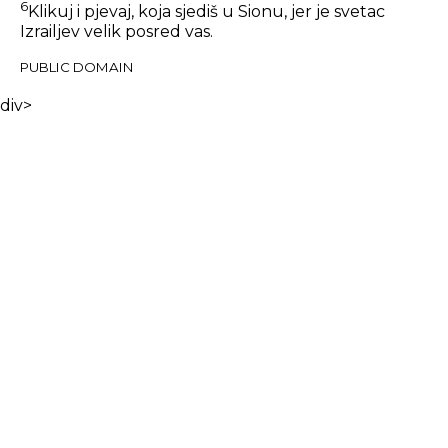
6
Klikuj i pjevaj, koja sjediš u Sionu, jer je svetac
Izrailjev velik posred vas.
PUBLIC DOMAIN
div>