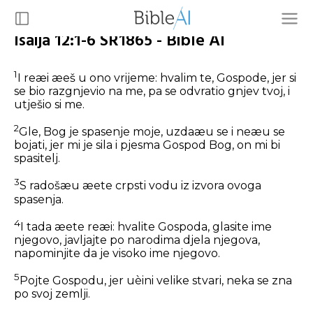
Isaija 12:1-6 SR1865 - Bible AI
1
I reæi æeš u ono vrijeme: hvalim te, Gospode, jer si
se bio razgnjevio na me, pa se odvratio gnjev tvoj, i
utješio si me.
2
Gle, Bog je spasenje moje, uzdaæu se i neæu se
bojati, jer mi je sila i pjesma Gospod Bog, on mi bi
spasitelj.
3
S radošæu æete crpsti vodu iz izvora ovoga
spasenja.
4
I tada æete reæi: hvalite Gospoda, glasite ime
njegovo, javljajte po narodima djela njegova,
napominjite da je visoko ime njegovo.
5
Pojte Gospodu, jer uèini velike stvari, neka se zna
po svoj zemlji.