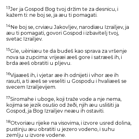
13
Jer ja Gospod Bog tvoj držim te za desnicu, i
kažem ti: ne boj se, ja æu ti pomagati.
14
Ne boj se, crviæu Jakovljev, narodiæu Izrailjev, ja
æu ti pomagati, govori Gospod i izbavitelj tvoj,
svetac Izrailjev.
15
Gle, uèiniæu te da budeš kao sprava za vršenje
nova sa zupcima: vrijeæi æeš gore i satræeš ih, i
brda æeš obratiti u pljevu.
16
Vijaæeš ih, i vjetar æe ih odnijeti i vihor æe ih
rasuti, a ti æeš se veseliti u Gospodu i hvaliæeš se
svecem Izrailjevijem.
17
Siromahe i uboge, koji traže vode a nje nema,
kojima se jezik osušio od žeði, njih æu uslišiti ja
Gospod, ja Bog Izrailjev neæu ih ostaviti.
18
Otvoriæu rijeke na visovima, i izvore usred dolina,
pustinju æu obratiti u jezero vodeno, i suhu
zemlju u izvore vodene.