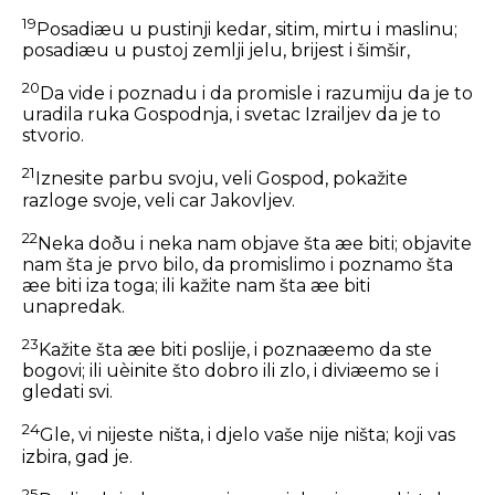
19
Posadiæu u pustinji kedar, sitim, mirtu i maslinu;
posadiæu u pustoj zemlji jelu, brijest i šimšir,
20
Da vide i poznadu i da promisle i razumiju da je to
uradila ruka Gospodnja, i svetac Izrailjev da je to
stvorio.
21
Iznesite parbu svoju, veli Gospod, pokažite
razloge svoje, veli car Jakovljev.
22
Neka doðu i neka nam objave šta æe biti; objavite
nam šta je prvo bilo, da promislimo i poznamo šta
æe biti iza toga; ili kažite nam šta æe biti
unapredak.
23
Kažite šta æe biti poslije, i poznaæemo da ste
bogovi; ili uèinite što dobro ili zlo, i diviæemo se i
gledati svi.
24
Gle, vi nijeste ništa, i djelo vaše nije ništa; koji vas
izbira, gad je.
25