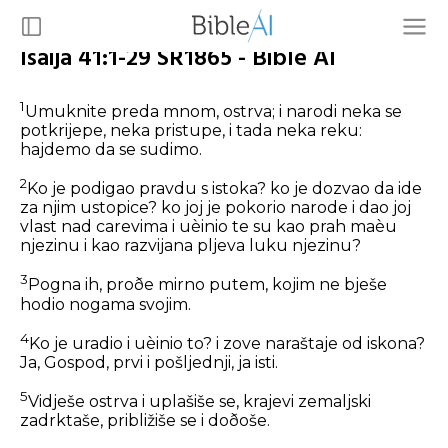
Isaija 41:1-29 SR1865 - Bible AI
1
Umuknite preda mnom, ostrva; i narodi neka se
potkrijepe, neka pristupe, i tada neka reku:
hajdemo da se sudimo.
2
Ko je podigao pravdu s istoka? ko je dozvao da ide
za njim ustopice? ko joj je pokorio narode i dao joj
vlast nad carevima i uèinio te su kao prah maèu
njezinu i kao razvijana pljeva luku njezinu?
3
Pogna ih, proðe mirno putem, kojim ne bješe
hodio nogama svojim.
4
Ko je uradio i uèinio to? i zove naraštaje od iskona?
Ja, Gospod, prvi i pošljednji, ja isti.
5
Vidješe ostrva i uplašiše se, krajevi zemaljski
zadrktaše, približiše se i doðoše.