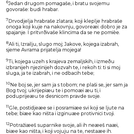
6
Jedan drugom pomagaše, i bratu svojemu
govoraše: budi hrabar.
7
Drvodjelja hrabraše zlatara; koji kleplje hrabraše
onoga koji kuje na nakovnju, govoreæi: dobro je za
spajanje. I pritvrðivaše klincima da se ne pomièe.
8
Ali ti, Izrailju, slugo moj; Jakove, kojega izabrah,
sjeme Avrama prijatelja mojega!
9
Ti, kojega uzeh s krajeva zemaljskih, i izmeðu
izbranijeh njezinijeh dozvah te, i rekoh ti: ti si moj
sluga, ja te izabrah, i ne odbacih tebe;
10
Ne boj se, jer sam ja s tobom; ne plaši se, jer sam ja
Bog tvoj; ukrijepiæu te i pomoæi æu ti, i
poduprijeæu te desnicom pravde svoje.
11
Gle, postidjeæe se i posramiæe svi koji se ljute na
tebe; biæe kao ništa i izginuæe protivnici tvoji.
12
Potražiæeš suparnike svoje, ali ih neæeš naæi,
biæe kao ništa, i koji vojuju na te, nestaæe ih.