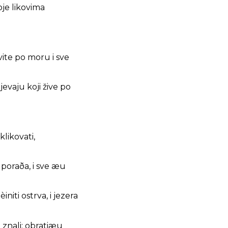
oje likovima
ite po moru i sve
jevaju koji žive po
likovati,
 poraða, i sve æu
iti ostrva, i jezera
 znali; obratiæu