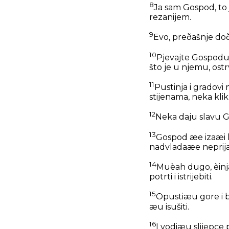
8
Ja sam Gospod, to 
rezanijem.
9
Evo, preðašnje doð
10
Pjevajte Gospodu 
što je u njemu, ostrv
11
Pustinja i gradovi 
stijenama, neka klik
12
Neka daju slavu G
13
Gospod æe izaæi k
nadvladaæe neprijat
14
Muèah dugo, èinja
potrti i istrijebiti.
15
Opustiæu gore i br
æu isušiti.
16
I vodiæu slijepce 