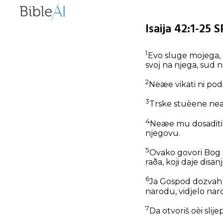
Isaija 42:1-25 
1
Evo sluge mojega, 
svoj na njega, sud 
2
Neæe vikati ni podi
3
Trske stuèene neæe 
4
Neæe mu dosaditi, 
njegovu.
5
Ovako govori Bog Go
raða, koji daje disa
6
Ja Gospod dozvah t
narodu, vidjelo nar
7
Da otvoriš oèi slije