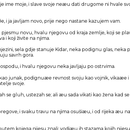
je ime moje, i slave svoje neæu dati drugome ni hvale sv
e, i ja javljam novo, prije nego nastane kazujem vam.
pjesmu novu, hvalu njegovu od kraja zemlje, koji se plav
a i koji živite na njima.
njezini, sela gdje stanuje Kidar, neka podignu glas, neka p
uju savrh gora.
ospodu, i hvalu njegovu neka javljaju po ostrvima.
ao junak, podignuæe revnost svoju kao vojnik, vikaæe i k
elje svoje.
h se gluh, ustezah se; ali æu sada vikati kao žena kad se
egove, i svaku travu na njima osušiæu, i od rijeka æu naèin
putem kojega nijesu znali; vodiæu ih stazama kojih nijesu