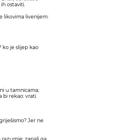
h ostaviti.
e likovima livenijem:
 ko je slijep kao
veni u tamnicama;
bi rekao: vrati.
zgriješismo? Jer ne
ne razumje; zapali ga,