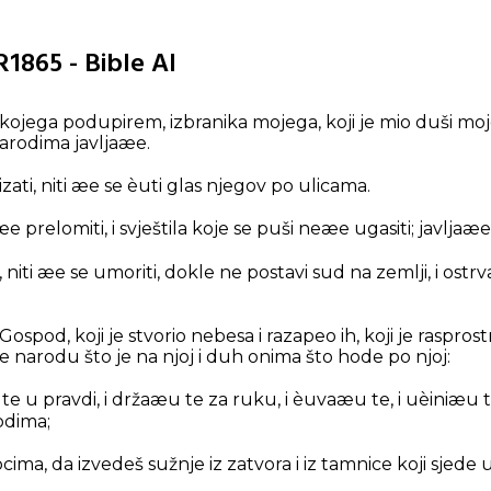
SR1865 - Bible AI
kojega podupirem, izbranika mojega, koji je mio duši 
narodima javljaæe.
zati, niti æe se èuti glas njegov po ulicama.
prelomiti, i svještila koje se puši neæe ugasiti; javljaæe 
niti æe se umoriti, dokle ne postavi sud na zemlji, i ost
spod, koji je stvorio nebesa i razapeo ih, koji je rasprost
nje narodu što je na njoj i duh onima što hode po njoj:
e u pravdi, i držaæu te za ruku, i èuvaæu te, i uèiniæu 
odima;
pcima, da izvedeš sužnje iz zatvora i iz tamnice koji sjede 