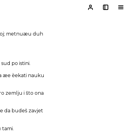
mojoj; metnuæu duh
sud po istini.
rva æe èekati nauku
ro zemlju i što ona
te da budeš zavjet
u tami.