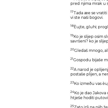
pred njima mrak u sv
17
Tada æe se vratiti 
vi ste naši bogovi.
18
Èujte, gluhi; progle
19
Ko je slijep osim 
savršeni? ko je slij
20
Gledaš mnogo, ali 
21
Gospodu bijaše mio
22
A narod je oplijen
postaše plijen, a ne
23
Ko izmeðu vas èuje
24
Ko je dao Jakova d
htješe hoditi putov
25
Zato izli na njih ž