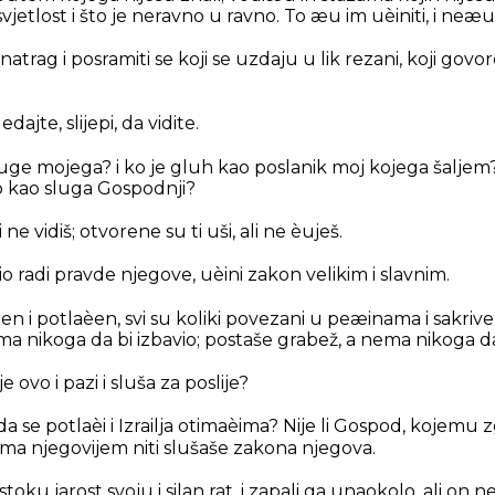
jetlost i što je neravno u ravno. To æu im uèiniti, i neæu i
natrag i posramiti se koji se uzdaju u lik rezani, koji govor
dajte, slijepi, da vidite.
sluge mojega? i ko je gluh kao poslanik moj kojega šaljem?
ep kao sluga Gospodnji?
ne vidiš; otvorene su ti uši, ali ne èuješ.
 radi pravde njegove, uèini zakon velikim i slavnim.
jen i potlaèen, svi su koliki povezani u peæinama i sakri
ma nikoga da bi izbavio; postaše grabež, a nema nikoga da 
 ovo i pazi i sluša za poslije?
a se potlaèi i Izrailja otimaèima? Nije li Gospod, kojemu 
ima njegovijem niti slušaše zakona njegova.
estoku jarost svoju i silan rat, i zapali ga unaokolo, ali on 