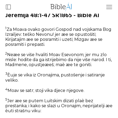
Jeremija 48:1-47 SR1865 - Bible AI
1
Za Moava ovako govori Gospod nad vojskama Bog
Izrailjev: teško Nevonu! jer æe se opustošiti;
Kirijatajim æe se posramiti i uzeti; Mizgav æe se
posramiti i prepasti.
2
Neæe se više hvaliti Moav Esevonom; jer mu zlo
misle: hodite da ga istrijebimo da nije više narod. I ti,
Madmene, opustjeæeš; maè æe te goniti.
3
Èuje se vika iz Oronajima, pustošenje i satiranje
veliko.
4
Moav se satr; stoji vika djece njegove.
5
Jer æe se putem Luitskim dizati plaè bez
prestanka; i kako se slazi u Oronajim, neprijatelji æe
èuti strašnu viku: