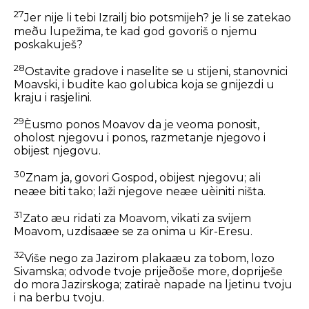
27
Jer nije li tebi Izrailj bio potsmijeh? je li se zatekao
meðu lupežima, te kad god govoriš o njemu
poskakuješ?
28
Ostavite gradove i naselite se u stijeni, stanovnici
Moavski, i budite kao golubica koja se gnijezdi u
kraju i rasjelini.
29
Èusmo ponos Moavov da je veoma ponosit,
oholost njegovu i ponos, razmetanje njegovo i
obijest njegovu.
30
Znam ja, govori Gospod, obijest njegovu; ali
neæe biti tako; laži njegove neæe uèiniti ništa.
31
Zato æu ridati za Moavom, vikati za svijem
Moavom, uzdisaæe se za onima u Kir-Eresu.
32
Više nego za Jazirom plakaæu za tobom, lozo
Sivamska; odvode tvoje prijeðoše more, dopriješe
do mora Jazirskoga; zatiraè napade na ljetinu tvoju
i na berbu tvoju.