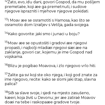
12
Zato, evo, idu dani, govori Gospod, da mu pošljem
premetaèe, koji æe ga premetnuti, i sudove
njegove isprazniti i mjehove njegove pokidati.
13
I Moav æe se osramotiti s Hamosa, kao što se
osramotio dom Izrailjev s Vetilja, gada svojega.
14
Kako govorite: jaki smo i junaci u boju?
15
Moav æe se opustošiti i gradovi æe njegovi
propasti, i najbolji mladiæi njegovi siæi æe na
zaklanje, govori car, kojemu je ime Gospod nad
vojskama.
16
Blizu je pogibao Moavova, i zlo njegovo vrlo hiti.
17
Žalite ga svi koji ste oko njega, i koji god znate za
ime njegovo, recite: kako se slomi jaki štap, slavna
palica?
18
Siði sa slave svoje, i sjedi na mjesto zasušeno,
kæeri, koja živiš u Devonu; jer æe zatiraè Moavov
doæi na tebe i raskopaæe gradove tvoje.