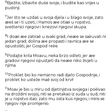
6
Bježite, izbavite duše svoje, i budite kao vrijes u
pustinji.
7
Jer što se uzdaš u svoja djela i u blago svoje, zato
æeš se i ti uzeti, i Hamos æe otiæi u ropstvo,
sveštenici njegovi i knezovi njegovi skupa.
8
I doæi æe zatiraè u svaki grad, neæe se saèuvati ni
jedan grad; dolina æe propasti i ravnica æe se
opustošiti, jer Gospod reèe.
9
Podajte krila Moavu, neka brzo odleti; jer æe
gradovi njegovi opustjeti da neæe niko živjeti u
njima.
10
Proklet bio ko nemarno radi djelo Gospodnje, i
proklet ko usteže maè svoj od krvi!
11
Moav je bio u miru od djetinjstva svojega i poèivao
na droždini svojoj, niti se pretakao iz suda u sud, niti
je u ropstvo išao; zato mu osta kus njegov, i miris se
njegov nije promijenio.