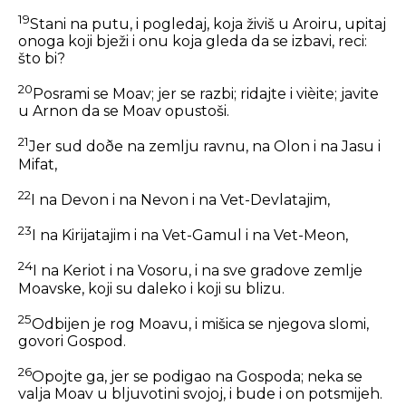
19
Stani na putu, i pogledaj, koja živiš u Aroiru, upitaj
onoga koji bježi i onu koja gleda da se izbavi, reci:
što bi?
20
Posrami se Moav; jer se razbi; ridajte i vièite; javite
u Arnon da se Moav opustoši.
21
Jer sud doðe na zemlju ravnu, na Olon i na Jasu i
Mifat,
22
I na Devon i na Nevon i na Vet-Devlatajim,
23
I na Kirijatajim i na Vet-Gamul i na Vet-Meon,
24
I na Keriot i na Vosoru, i na sve gradove zemlje
Moavske, koji su daleko i koji su blizu.
25
Odbijen je rog Moavu, i mišica se njegova slomi,
govori Gospod.
26
Opojte ga, jer se podigao na Gospoda; neka se
valja Moav u bljuvotini svojoj, i bude i on potsmijeh.