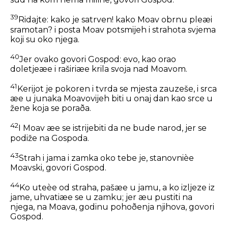
39
Ridajte: kako je satrven! kako Moav obrnu pleæi
sramotan? i posta Moav potsmijeh i strahota svjema
koji su oko njega.
40
Jer ovako govori Gospod: evo, kao orao
doletjeæe i raširiæe krila svoja nad Moavom.
41
Kerijot je pokoren i tvrda se mjesta zauzeše, i srca
æe u junaka Moavovijeh biti u onaj dan kao srce u
žene koja se poraða.
42
I Moav æe se istrijebiti da ne bude narod, jer se
podiže na Gospoda.
43
Strah i jama i zamka oko tebe je, stanovnièe
Moavski, govori Gospod.
44
Ko uteèe od straha, pašæe u jamu, a ko izljeze iz
jame, uhvatiæe se u zamku; jer æu pustiti na
njega, na Moava, godinu pohoðenja njihova, govori
Gospod.