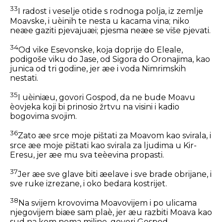
33
I radost i veselje otide s rodnoga polja, iz zemlje
Moavske, i uèinih te nesta u kacama vina; niko
neæe gaziti pjevajuæi; pjesma neæe se više pjevati.
34
Od vike Esevonske, koja doprije do Eleale,
podigoše viku do Jase, od Sigora do Oronajima, kao
junica od tri godine, jer æe i voda Nimrimskih
nestati.
35
I uèiniæu, govori Gospod, da ne bude Moavu
èovjeka koji bi prinosio žrtvu na visini i kadio
bogovima svojim.
36
Zato æe srce moje pištati za Moavom kao svirala, i
srce æe moje pištati kao svirala za ljudima u Kir-
Eresu, jer æe mu sva teèevina propasti.
37
Jer æe sve glave biti æelave i sve brade obrijane, i
sve ruke izrezane, i oko bedara kostrijet.
38
Na svijem krovovima Moavovijem i po ulicama
njegovijem biæe sam plaè, jer æu razbiti Moava kao
sud na kom nema miline, govori Gospod.