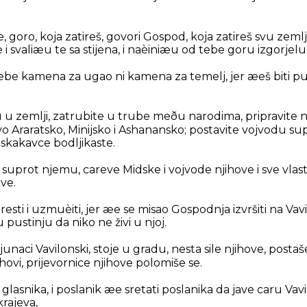
 goro, koja zatireš, govori Gospod, koja zatireš svu ze
 svaliæu te sa stijena, i naèiniæu od tebe goru izgorjelu
ebe kamena za ugao ni kamena za temelj, jer æeš biti pu
 u zemlji, zatrubite u trube meðu narodima, pripravite n
tvo Araratsko, Minijsko i Ashanansko; postavite vojvodu s
skakavce bodljikaste.
suprot njemu, careve Midske i vojvode njihove i sve vlast
ve.
resti i uzmuèiti, jer æe se misao Gospodnja izvršiti na Vav
pustinju da niko ne živi u njoj.
junaci Vavilonski, stoje u gradu, nesta sile njihove, posta
ihovi, prijevornice njihove polomiše se.
 glasnika, i poslanik æe sretati poslanika da jave caru V
krajeva,