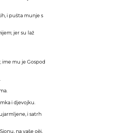
ih, i pušta munje s
jem; jer su laž
va; ime mu je Gospod
.
ima.
omka i djevojku.
ujarmljene, i satrh
Sionu, na vaše oèi,