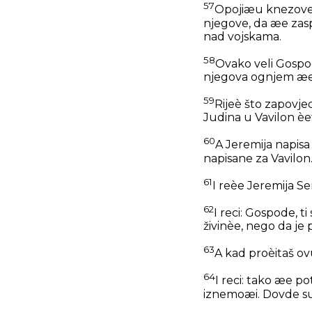
57
Opojiæu knezove 
njegove, da æe zasp
nad vojskama.
58
Ovako veli Gospod 
njegova ognjem æe se 
59
Rijeè što zapovjed
Judina u Vavilon èe
60
A Jeremija napisa
napisane za Vavilon
61
I reèe Jeremija Ser
62
I reci: Gospode, t
živinèe, nego da je 
63
A kad proèitaš ovu
64
I reci: tako æe po
iznemoæi. Dovde su 