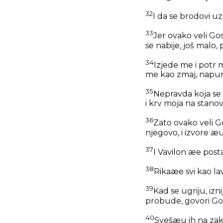
32
I da se brodovi uz
33
Jer ovako veli Go
se nabije, još malo,
34
Izjede me i potr
me kao zmaj, napuni
35
Nepravda koja se 
i krv moja na stano
36
Zato ovako veli G
njegovo, i izvore æu
37
I Vavilon æe posta
38
Rikaæe svi kao lavo
39
Kad se ugriju, izn
probude, govori Go
40
Svešæu ih na zakl