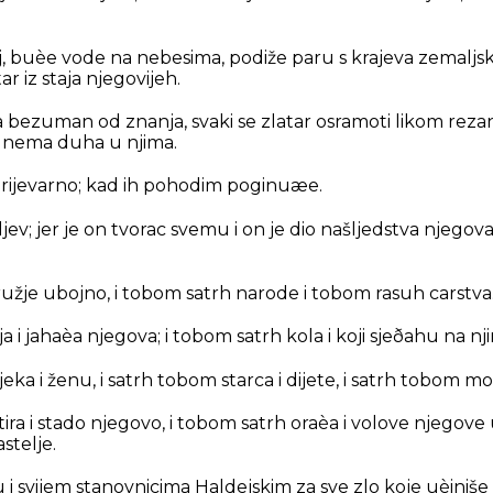
j, buèe vode na nebesima, podiže paru s krajeva zemaljsk
ar iz staja njegovijeh.
 bezuman od znanja, svaki se zlatar osramoti likom rezani
i i nema duha u njima.
 prijevarno; kad ih pohodim poginuæe.
vljev; jer je on tvorac svemu i on je dio našljedstva njego
 oružje ubojno, i tobom satrh narode i tobom rasuh carstva
a i jahaèa njegova; i tobom satrh kola i koji sjeðahu na nj
eka i ženu, i satrh tobom starca i dijete, i satrh tobom m
ira i stado njegovo, i tobom satrh oraèa i volove njegove 
stelje.
 i svijem stanovnicima Haldejskim za sve zlo koje uèiniše 