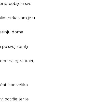
ilonu pobijeni sve
salim neka vam je u
vetinju doma
 po svoj zemlji
ene na nj zatiraèi,
èati kao velika
vi potrše; jer je