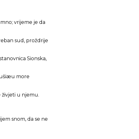
umno; vrijeme je da
eban sud, proždrije
stanovnica Sionska,
 osušiæu more
 živjeti u njemu.
ènijem snom, da se ne