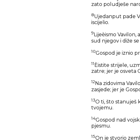
zato poludješe naro
8
Ujedanput pade Vavi
iscijelio.
9
Lijeèismo Vavilon, a
sud njegov i diže se
10
Gospod je iznio p
11
Èistite strijele, u
zatre; jer je osvet
12
Na zidovima Vavilo
zasjede; jer je Gosp
13
O ti, što stanuješ
tvojemu.
14
Gospod nad vojska
pjesmu.
15
On je stvorio zem