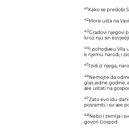
41
Kako se predobi S
42
More usta na Vavi
43
Gradovi njegovi po
kroz nju sin èovjeèji
44
I pohodiæu Vila u 
k njemu narodi, i zi
45
Izidi iz njega, n
46
Nemojte da odmekn
glas jedne godine, a
æe ustati na gospo
47
Zato evo idu dani
posramiti, i svi æe p
48
Nebo i zemlja i s
govori Gospod.