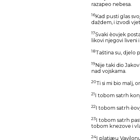
razapeo nebesa.
16
Kad pusti glas svo
daždem, i izvodi vjet
17
Svaki èovjek posta
likovi njegovi liven
18
Taština su, djelo
19
Nije taki dio Jako
nad vojskama.
20
Ti si mi bio malj,
21
I tobom satrh konj
22
I tobom satrh èovj
23
I tobom satrh past
tobom knezove i vla
24
I platiæu Vavilonu