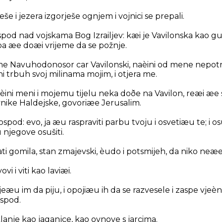
eše i jezera izgorješe ognjem i vojnici se prepali.
spod nad vojskama Bog Izrailjev: kæi je Vavilonska kao g
 pa æe doæi vrijeme da se požnje.
 me Navuhodonosor car Vavilonski, naèini od mene nepotr
 trbuh svoj milinama mojim, i otjera me.
èini meni i mojemu tijelu neka doðe na Vavilon, reæi æe 
vnike Haldejske, govoriæe Jerusalim.
ospod: evo, ja æu raspraviti parbu tvoju i osvetiæu te; i
 njegove osušiti.
ti gomila, stan zmajevski, èudo i potsmijeh, da niko neæe
vi i viti kao laviæi.
ijeæu im da piju, i opojiæu ih da se razvesele i zaspe vje
spod.
anje kao jaganjce, kao ovnove s jarcima.