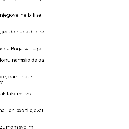
jegove, ne bi li se
ju; jer do neba dopire
poda Boga svojega.
vilonu namislio da ga
are, namjestite
ke.
šetak lakomstvu
i oni æe ti pjevati
 razumom svojim