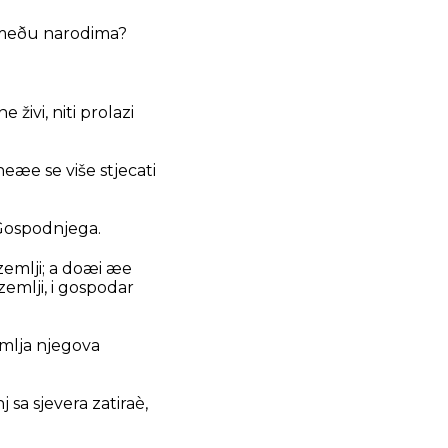
o meðu narodima?
živi, niti prolazi
neæe se više stjecati
 Gospodnjega.
zemlji; a doæi æe
zemlji, i gospodar
emlja njegova
 sa sjevera zatiraè,