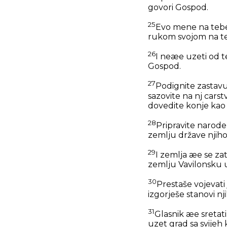
govori Gospod.
25
Evo mene na tebe,
rukom svojom na te i
26
I neæe uzeti od t
Gospod.
27
Podignite zastavu
sazovite na nj cars
dovedite konje kao 
28
Pripravite narode 
zemlju države njiho
29
I zemlja æe se zat
zemlju Vavilonsku u 
30
Prestaše vojevati 
izgorješe stanovi nj
31
Glasnik æe sretati
uzet grad sa svijeh 