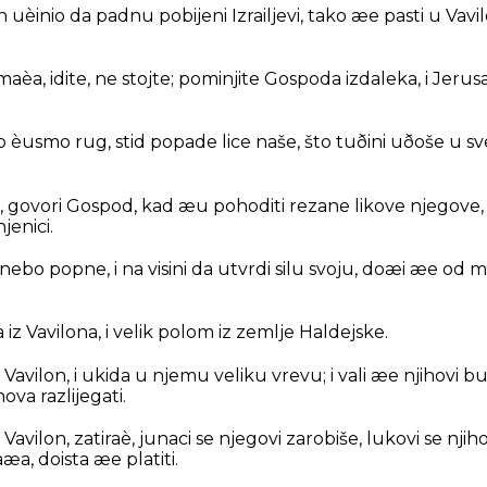
on uèinio da padnu pobijeni Izrailjevi, tako æe pasti u Vav
maèa, idite, ne stojte; pominjite Gospoda izdaleka, i Jeru
o èusmo rug, stid popade lice naše, što tuðini uðoše u s
i, govori Gospod, kad æu pohoditi rezane likove njegove, i
jenici.
 nebo popne, i na visini da utvrdi silu svoju, doæi æe od m
a iz Vavilona, i velik polom iz zemlje Haldejske.
Vavilon, i ukida u njemu veliku vrevu; i vali æe njihovi bu
ova razlijegati.
Vavilon, zatiraè, junaci se njegovi zarobiše, lukovi se njiho
æa, doista æe platiti.