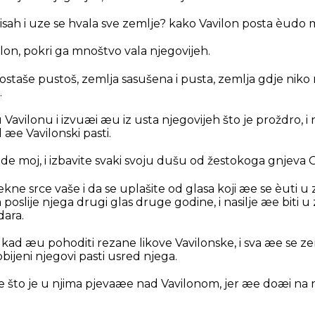
isah i uze se hvala sve zemlje? kako Vavilon posta èud
lon, pokri ga mnoštvo vala njegovijeh.
staše pustoš, zemlja sasušena i pusta, zemlja gdje niko ne 
.
Vavilonu i izvuæi æu iz usta njegovijeh što je proždro, i 
d æe Vavilonski pasti.
arode moj, i izbavite svaki svoju dušu od žestokoga gnjeva
e srce vaše i da se uplašite od glasa koji æe se èuti u 
 poslije njega drugi glas druge godine, i nasilje æe biti u 
dara.
 kad æu pohoditi rezane likove Vavilonske, i sva æe se z
obijeni njegovi pasti usred njega.
ve što je u njima pjevaæe nad Vavilonom, jer æe doæi na nj