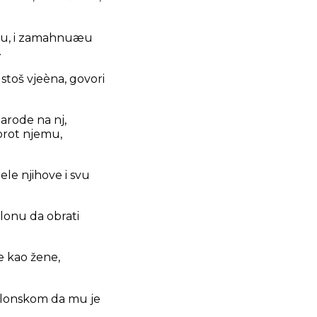
mlju, i zamahnuæu
.
stoš vjeèna, govori
arode na nj,
uprot njemu,
ele njihove i svu
ilonu da obrati
še kao žene,
avilonskom da mu je