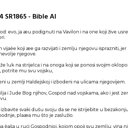
4 SR1865 - Bible AI
: evo, ja æu podignuti na Vavilon i na one koji žive usre
ri.
vijaèe koji æe ga razvijati i zemlju njegovu isprazniti, jer
 nevolje njegove.
že luk na strijelca i na onoga koji se ponosi svojim oklopom
 potrite mu svu vojsku,
i u zemlji Haldejskoj i izbodeni na ulicama njegovijem.
railja i Jude Bog njihov, Gospod nad vojskama, ako i jest z
evu.
 i izbavite svaki dušu svoju da se ne istrijebite u bezakonj
odnje, plaæa mu što je zaslužio.
na èaša u ruci Gospodnjoj, kojom opoji svu zemlju; vina n