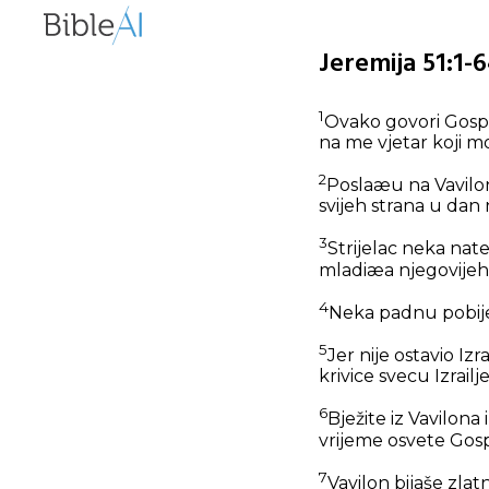
Jeremija 51:1-6
1
Ovako govori Gospod
na me vjetar koji mo
2
Poslaæu na Vavilon 
svijeh strana u dan
3
Strijelac neka nate
mladiæa njegovijeh,
4
Neka padnu pobijen
5
Jer nije ostavio Iz
krivice svecu Izrailj
6
Bježite iz Vavilona
vrijeme osvete Gosp
7
Vavilon bijaše zlat