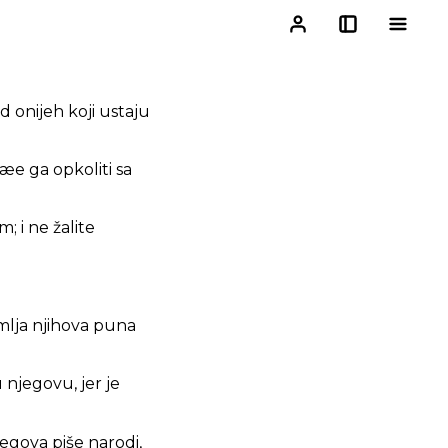
d onijeh koji ustaju
 æe ga opkoliti sa
; i ne žalite
emlja njihova puna
u njegovu, jer je
jegova piše narodi,