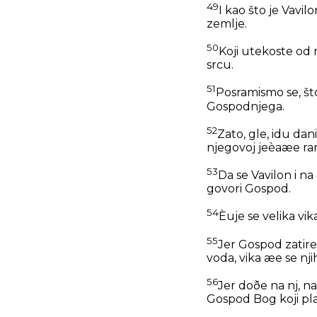
49
I kao što je Vavil
zemlje.
50
Koji utekoste od 
srcu.
51
Posramismo se, št
Gospodnjega.
52
Zato, gle, idu dan
njegovoj jeèaæe ran
53
Da se Vavilon i na
govori Gospod.
54
Èuje se velika vik
55
Jer Gospod zatire 
voda, vika æe se njih
56
Jer doðe na nj, na 
Gospod Bog koji pla