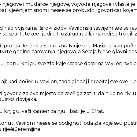
njegove i mudarce njegove, vojvode njegove i vlastelje 
ati vjeènijem snom i neæe se probuditi, govori car koj
nad vojskama: široki zidovi Vavilonski sasvijem æe se rask
spaliti, te æe ljudi biti uzalud radili, i narodi se trudili 
i prorok Jeremija Seraji sinu Nirije sina Masijina, kad poð
tvrte godine carovanja njegova; a Seraja bješe glavni post
 u jednu knjigu sve zlo koje šæaše doæi na Vavilon, sve ov
.
aji: kad doðeš u Vavilon, tada gledaj i proèitaj sve ove rije
i si govorio za ovo mjesto da æeš ga zatrti da niko ne živi 
pustoš dovijeka.
 knjigu, veži kamen za nju, i baci je u Efrat.
tonuti Vavilon i neæe se podignuti oda zla koje æu pustiti
rijeèi Jeremijine.