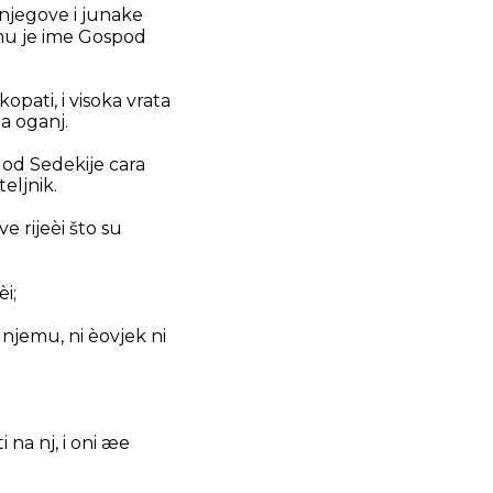
njegove i junake
emu je ime Gospod
opati, i visoka vrata
za oganj.
e od Sedekije cara
eljnik.
e rijeèi što su
èi;
u njemu, ni èovjek ni
 na nj, i oni æe