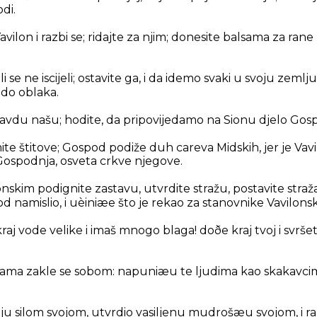
di.
lon i razbi se; ridajte za njim; donesite balsama za rane n
li se ne iscijeli; ostavite ga, i da idemo svaki u svoju zeml
 do oblaka.
ravdu našu; hodite, da pripovijedamo na Sionu djelo Gos
zmite štitove; Gospod podiže duh careva Midskih, jer je Va
a Gospodnja, osveta crkve njegove.
nskim podignite zastavu, utvrdite stražu, postavite straž
od namislio, i uèiniæe što je rekao za stanovnike Vavilons
 kraj vode velike i imaš mnogo blaga! doðe kraj tvoj i svr
ma zakle se sobom: napuniæu te ljudima kao skakavcima, 
lju silom svojom, utvrdio vasiljenu mudrošæu svojom, i