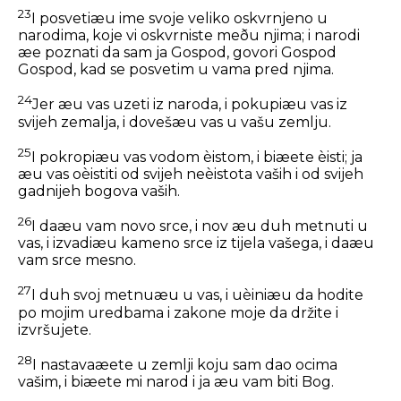
23
I posvetiæu ime svoje veliko oskvrnjeno u
narodima, koje vi oskvrniste meðu njima; i narodi
æe poznati da sam ja Gospod, govori Gospod
Gospod, kad se posvetim u vama pred njima.
24
Jer æu vas uzeti iz naroda, i pokupiæu vas iz
svijeh zemalja, i dovešæu vas u vašu zemlju.
25
I pokropiæu vas vodom èistom, i biæete èisti; ja
æu vas oèistiti od svijeh neèistota vaših i od svijeh
gadnijeh bogova vaših.
26
I daæu vam novo srce, i nov æu duh metnuti u
vas, i izvadiæu kameno srce iz tijela vašega, i daæu
vam srce mesno.
27
I duh svoj metnuæu u vas, i uèiniæu da hodite
po mojim uredbama i zakone moje da držite i
izvršujete.
28
I nastavaæete u zemlji koju sam dao ocima
vašim, i biæete mi narod i ja æu vam biti Bog.