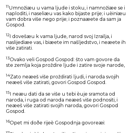
11
Umnožiæu u vama ljude i stoku, i namnožiæe se i
naploditi, i naseliæu vas kako bijaste prije; i uèiniæu
vam dobra više nego prije; i poznaæete da sam ja
Gospod.
12
I dovešæu k vama ljude, narod svoj Izrailja, i
naslijediæe vas, i biæete im našljedstvo, i neæete ih
više zatirati.
13
Ovako veli Gospod Gospod: što vam govore da
ste zemlja koja proždire ljude i zatire svoje narode,
14
Zato neæeš više proždirati ljudi, i naroda svojih
neæeš više zatirati, govori Gospod Gospod.
15
I neæu dati da se više u tebi èuje sramota od
naroda, i ruga od naroda neæeš više podnositi, i
neæeš više zatirati svojih naroda, govori Gospod
Gospod.
16
Opet mi doðe rijeè Gospodnja govoreæi:
17