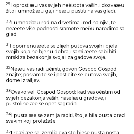
29
I oprostiæu vas svijeh neèistota vaših, i dozvaæu
žito i umnožiæu ga, i neæu pustiti na vas gladi.
30
I umnožiæu rod na drvetima i rod na njivi, te
neæete više podnositi sramote meðu narodima sa
gladi.
31
I opomenuæete se zlijeh putova svojih i djela
svojih koja ne bjehu dobra, i sami æete sebi biti
mrski za bezakonja svoja i za gadove svoje.
32
Neæu vas radi uèiniti, govori Gospod Gospod;
znajte; posramite se i postidite se putova svojih,
dome Izrailjev.
33
Ovako veli Gospod Gospod: kad vas oèistim od
svijeh bezakonja vaših, naseliæu gradove, i
pustoline æe se opet sagraditi.
34
I pusta æe se zemlja raditi, što je bila pusta pred
svakim koji prolažaše.
35
I reæi æe se: zemlja ova što bješe pusta posta