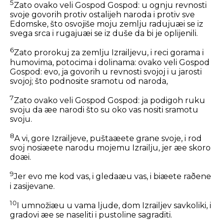
5
Zato ovako veli Gospod Gospod: u ognju revnosti
svoje govorih protiv ostalijeh naroda i protiv sve
Edomske, što osvojiše moju zemlju radujuæi se iz
svega srca i rugajuæi se iz duše da bi je oplijenili.
6
Zato prorokuj za zemlju Izrailjevu, i reci gorama i
humovima, potocima i dolinama: ovako veli Gospod
Gospod: evo, ja govorih u revnosti svojoj i u jarosti
svojoj; što podnosite sramotu od naroda,
7
Zato ovako veli Gospod Gospod: ja podigoh ruku
svoju da æe narodi što su oko vas nositi sramotu
svoju.
8
A vi, gore Izrailjeve, puštaæete grane svoje, i rod
svoj nosiæete narodu mojemu Izrailju, jer æe skoro
doæi.
9
Jer evo me kod vas, i gledaæu vas, i biæete raðene
i zasijevane.
10
I umnožiæu u vama ljude, dom Izrailjev savkoliki, i
gradovi æe se naseliti i pustoline sagraditi.