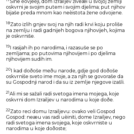
Sine èovjeèji, dom Izrailjev živeæi u svojoj zemlji
oskvrni je svojim putem i svojim djelima; put njihov
bijaše preda mnom kao neèistota žene odvojene.
18
Zato izlih gnjev svoj na njih radi krvi koju proliše
na zemlju i radi gadnijeh bogova njihovijeh, kojima
je oskvrniše.
19
I rasijah ih po narodima, i razasuše se po
zemljama; po putovima njihovijem i po djelima
njihovijem sudih im.
20
I kad doðoše meðu narode, gdje god doðoše
oskvrniše sveto ime moje, a za njih se govoraše da
su Gospodnji narod i da su iz zemlje njegove izašli.
21
Ali mi se sažali radi svetoga imena mojega, koje
oskvrni dom Izrailjev u narodima u koje doðe.
22
Zato reci domu Izrailjevu: ovako veli Gospod
Gospod: neæu vas radi uèiniti, dome Izrailjev, nego
radi svetoga imena svojega, koje oskvrniste u
narodima u koje doðoste;