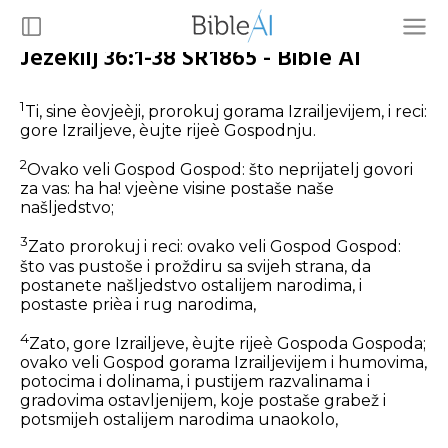
Jezekilj 36:1-38 SR1865 - Bible AI
1
Ti, sine èovjeèji, prorokuj gorama Izrailjevijem, i reci:
gore Izrailjeve, èujte rijeè Gospodnju.
2
Ovako veli Gospod Gospod: što neprijatelj govori
za vas: ha ha! vjeène visine postaše naše
našljedstvo;
3
Zato prorokuj i reci: ovako veli Gospod Gospod:
što vas pustoše i proždiru sa svijeh strana, da
postanete našljedstvo ostalijem narodima, i
postaste prièa i rug narodima,
4
Zato, gore Izrailjeve, èujte rijeè Gospoda Gospoda;
ovako veli Gospod gorama Izrailjevijem i humovima,
potocima i dolinama, i pustijem razvalinama i
gradovima ostavljenijem, koje postaše grabež i
potsmijeh ostalijem narodima unaokolo,