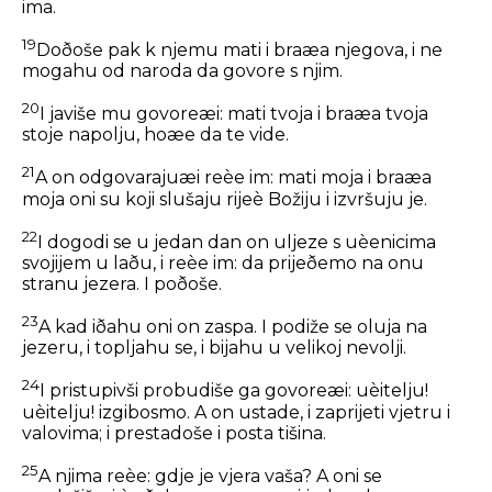
ima.
19
Doðoše pak k njemu mati i braæa njegova, i ne
mogahu od naroda da govore s njim.
20
I javiše mu govoreæi: mati tvoja i braæa tvoja
stoje napolju, hoæe da te vide.
21
A on odgovarajuæi reèe im: mati moja i braæa
moja oni su koji slušaju rijeè Božiju i izvršuju je.
22
I dogodi se u jedan dan on uljeze s uèenicima
svojijem u laðu, i reèe im: da prijeðemo na onu
stranu jezera. I poðoše.
23
A kad iðahu oni on zaspa. I podiže se oluja na
jezeru, i topljahu se, i bijahu u velikoj nevolji.
24
I pristupivši probudiše ga govoreæi: uèitelju!
uèitelju! izgibosmo. A on ustade, i zaprijeti vjetru i
valovima; i prestadoše i posta tišina.
25
A njima reèe: gdje je vjera vaša? A oni se