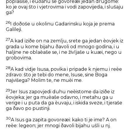
poplašiše, i èuðahu se govoreæi jedan drugome:
ko je ovaj što i vjetrovima i vodi zapovijeda, i slušaju
ga?
26
I doðoše u okolinu Gadarinsku koja je prema
Galileji.
27
A kad iziðe on na zemlju, srete ga jedan èovjek iz
grada u kome bijahu ðavoli od mnogo godina, i u
haljine ne oblaèaše se, i ne življaše u kuæi, nego u
grobovima.
28
A kad vidje Isusa, povika i pripade k njemu i reèe
zdravo: što je tebi do mene, Isuse, sine Boga
najvišega? Molim te, ne muèi me.
29
Jer Isus zapovjedi duhu neèistome da iziðe iz
èovjeka; jer ga muèaše odavno, i metahu ga u
verige i u puta da ga èuvaju, i iskida sveze, i tjeraše
ga ðavo po pustinji.
30
A Isus ga zapita govoreæi: kako ti je ime? A on
reèe: legeon; jer mnogi ðavoli bijahu ušli u nj.