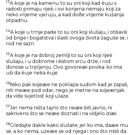
13
A koje je na kamenu to su oni koji kad èuju s
radosti primaju rijeè; i ovi korijena nemaju koji za
neko vrijeme vjeruju, a kad doðe vrijeme kušanja
otpadnu.
14
A koje u trnje pade to su oni koji slušaju, i otišavši
od brige i bogatstva i slasti ovoga života zaguše se, i
rod ne sazri.
15
A koje je na dobroj zemlji to su oni koji rijeè
slušaju, i u dobrome i èistom srcu drže, i rod
donose u trpljenju. Ovo govoreæi povika: ko ima
uši da èuje neka èuje.
16
Niko pak svijeæe ne poklapa sudom kad je zapali,
niti meæe pod odar, nego je metne na svijeænjak
da vide svjetlost koji ulaze.
17
Jer nema ništa tajno što neæe biti javno, ni
sakriveno što se neæe doznati i na vidjelo iziæi.
18
Gledajte dakle kako slušate; jer ko ima, daæe mu
se, a ko nema, uzeæe se od njega i ono što misli da