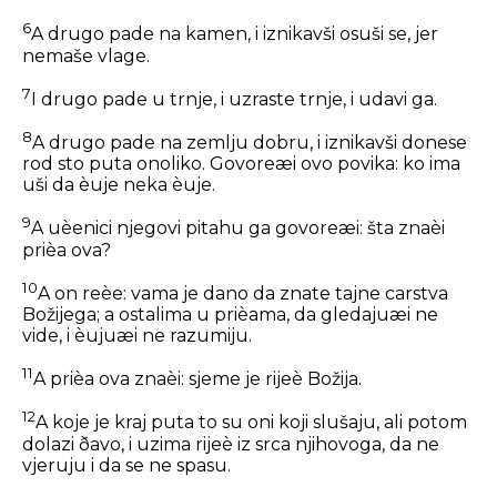
6
A drugo pade na kamen, i iznikavši osuši se, jer
nemaše vlage.
7
I drugo pade u trnje, i uzraste trnje, i udavi ga.
8
A drugo pade na zemlju dobru, i iznikavši donese
rod sto puta onoliko. Govoreæi ovo povika: ko ima
uši da èuje neka èuje.
9
A uèenici njegovi pitahu ga govoreæi: šta znaèi
prièa ova?
10
A on reèe: vama je dano da znate tajne carstva
Božijega; a ostalima u prièama, da gledajuæi ne
vide, i èujuæi ne razumiju.
11
A prièa ova znaèi: sjeme je rijeè Božija.
12
A koje je kraj puta to su oni koji slušaju, ali potom
dolazi ðavo, i uzima rijeè iz srca njihovoga, da ne
vjeruju i da se ne spasu.