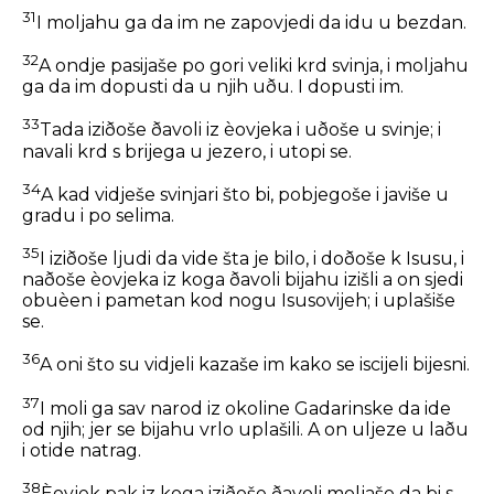
31
I moljahu ga da im ne zapovjedi da idu u bezdan.
32
A ondje pasijaše po gori veliki krd svinja, i moljahu
ga da im dopusti da u njih uðu. I dopusti im.
33
Tada iziðoše ðavoli iz èovjeka i uðoše u svinje; i
navali krd s brijega u jezero, i utopi se.
34
A kad vidješe svinjari što bi, pobjegoše i javiše u
gradu i po selima.
35
I iziðoše ljudi da vide šta je bilo, i doðoše k Isusu, i
naðoše èovjeka iz koga ðavoli bijahu izišli a on sjedi
obuèen i pametan kod nogu Isusovijeh; i uplašiše
se.
36
A oni što su vidjeli kazaše im kako se iscijeli bijesni.
37
I moli ga sav narod iz okoline Gadarinske da ide
od njih; jer se bijahu vrlo uplašili. A on uljeze u laðu
i otide natrag.
38
Èovjek pak iz koga iziðoše ðavoli moljaše da bi s