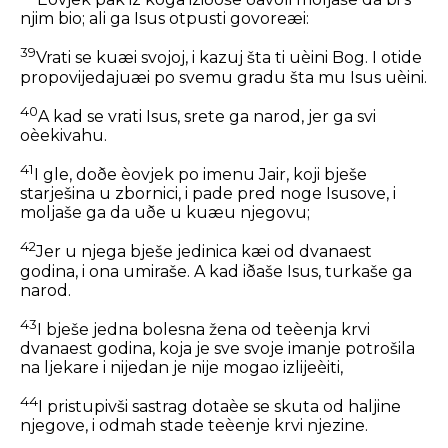
njim bio; ali ga Isus otpusti govoreæi:
39
Vrati se kuæi svojoj, i kazuj šta ti uèini Bog. I otide
propovijedajuæi po svemu gradu šta mu Isus uèini.
40
A kad se vrati Isus, srete ga narod, jer ga svi
oèekivahu.
41
I gle, doðe èovjek po imenu Jair, koji bješe
starješina u zbornici, i pade pred noge Isusove, i
moljaše ga da uðe u kuæu njegovu;
42
Jer u njega bješe jedinica kæi od dvanaest
godina, i ona umiraše. A kad iðaše Isus, turkaše ga
narod.
43
I bješe jedna bolesna žena od teèenja krvi
dvanaest godina, koja je sve svoje imanje potrošila
na ljekare i nijedan je nije mogao izlijeèiti,
44
I pristupivši sastrag dotaèe se skuta od haljine
njegove, i odmah stade teèenje krvi njezine.