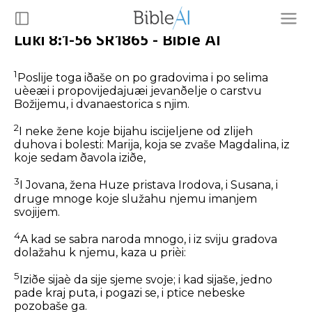
Luki 8:1-56 SR1865 - Bible AI
1
Poslije toga iðaše on po gradovima i po selima
uèeæi i propovijedajuæi jevanðelje o carstvu
Božijemu, i dvanaestorica s njim.
2
I neke žene koje bijahu iscijeljene od zlijeh
duhova i bolesti: Marija, koja se zvaše Magdalina, iz
koje sedam ðavola iziðe,
3
I Jovana, žena Huze pristava Irodova, i Susana, i
druge mnoge koje služahu njemu imanjem
svojijem.
4
A kad se sabra naroda mnogo, i iz sviju gradova
dolažahu k njemu, kaza u prièi:
5
Iziðe sijaè da sije sjeme svoje; i kad sijaše, jedno
pade kraj puta, i pogazi se, i ptice nebeske
pozobaše ga.