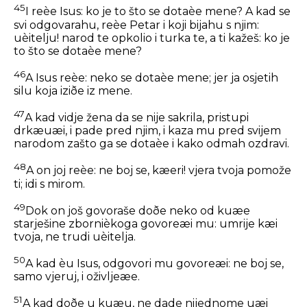
45
I reèe Isus: ko je to što se dotaèe mene? A kad se
svi odgovarahu, reèe Petar i koji bijahu s njim:
uèitelju! narod te opkolio i turka te, a ti kažeš: ko je
to što se dotaèe mene?
46
A Isus reèe: neko se dotaèe mene; jer ja osjetih
silu koja iziðe iz mene.
47
A kad vidje žena da se nije sakrila, pristupi
drkæuæi, i pade pred njim, i kaza mu pred svijem
narodom zašto ga se dotaèe i kako odmah ozdravi.
48
A on joj reèe: ne boj se, kæeri! vjera tvoja pomože
ti; idi s mirom.
49
Dok on još govoraše doðe neko od kuæe
starješine zbornièkoga govoreæi mu: umrije kæi
tvoja, ne trudi uèitelja.
50
A kad èu Isus, odgovori mu govoreæi: ne boj se,
samo vjeruj, i oživljeæe.
51
A kad doðe u kuæu, ne dade nijednome uæi