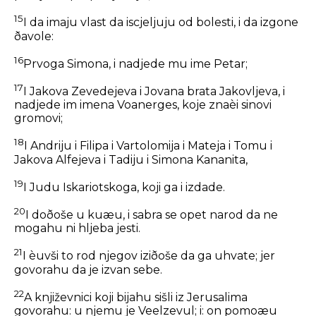
15
I da imaju vlast da iscjeljuju od bolesti, i da izgone
ðavole:
16
Prvoga Simona, i nadjede mu ime Petar;
17
I Jakova Zevedejeva i Jovana brata Jakovljeva, i
nadjede im imena Voanerges, koje znaèi sinovi
gromovi;
18
I Andriju i Filipa i Vartolomija i Mateja i Tomu i
Jakova Alfejeva i Tadiju i Simona Kananita,
19
I Judu Iskariotskoga, koji ga i izdade.
20
I doðoše u kuæu, i sabra se opet narod da ne
mogahu ni hljeba jesti.
21
I èuvši to rod njegov iziðoše da ga uhvate; jer
govorahu da je izvan sebe.
22
A književnici koji bijahu sišli iz Jerusalima
govorahu: u njemu je Veelzevul; i: on pomoæu