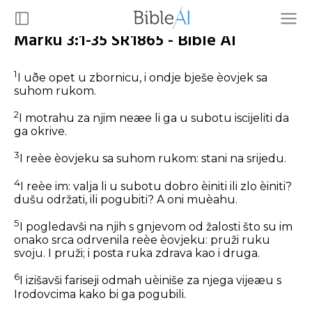
Marku 3:1-35 SR1865 - Bible AI
1
I uðe opet u zbornicu, i ondje bješe èovjek sa
suhom rukom.
2
I motrahu za njim neæe li ga u subotu iscijeliti da
ga okrive.
3
I reèe èovjeku sa suhom rukom: stani na srijedu.
4
I reèe im: valja li u subotu dobro èiniti ili zlo èiniti?
dušu održati, ili pogubiti? A oni muèahu.
5
I pogledavši na njih s gnjevom od žalosti što su im
onako srca odrvenila reèe èovjeku: pruži ruku
svoju. I pruži; i posta ruka zdrava kao i druga.
6
I izišavši fariseji odmah uèiniše za njega vijeæu s
Irodovcima kako bi ga pogubili.