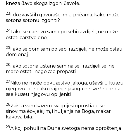
kneza ðavolskoga izgoni ðavole.
23
I dozvavši ih govoraše im u prièama: kako može
sotona sotonu izgoniti?
24
I ako se carstvo samo po sebi razdijeli, ne može
ostati carstvo ono;
25
I ako se dom sam po sebi razdijeli, ne može ostati
dom onaj;
26
I ako sotona ustane sam na se i razdijeli se, ne
može ostati, nego æe propasti.
27
Niko ne može pokuæstvo jakoga, ušavši u kuæu
njegovu, oteti ako najprije jakoga ne sveže: i onda
æe kuæu njegovu oplijeniti.
28
Zaista vam kažem: svi grijesi oprostiæe se
sinovima èovjeèijim, i huljenja na Boga, makar
kakova bila:
29
A koji pohuli na Duha svetoga nema oproštenja