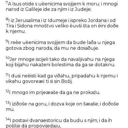
7
A Isus otide s uèenicima svojijem k moru; i mnogi
narod iz Galileje ide za njim i iz Judeje;
8
I iz Jerusalima i iz Idumeje i ispreko Jordana i od
Tira i Sidona mnoštvo veliko èuvši šta on èini doðe
k njemu.
9
I reèe uèenicima svojijem da bude laða u njega
gotova zbog naroda, da mu ne dosaðuje.
10
Jer mnoge iscijeli tako da navaljivahu na njega
koji bijahu nakaženi bolestima da ga se dotaknu.
11
I dusi neèisti kad ga viðahu, pripadahu k njemu i
vikahu govoreæi: ti si sin Božij.
12
I mnogo im prijeæaše da ga ne prokažu.
13
I iziðoše na goru, i dozva koje on šæaše; i doðoše
mu.
14
I postavi dvanaestoricu da budu s njim, i da ih
pošilje da propovijedaju,