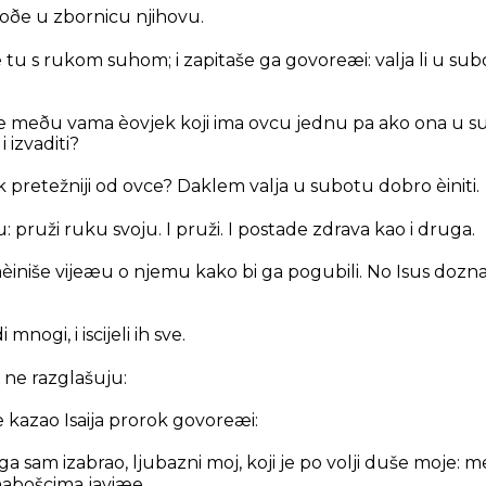
doðe u zbornicu njihovu.
e tu s rukom suhom; i zapitaše ga govoreæi: valja li u subot
i je meðu vama èovjek koji ima ovcu jednu pa ako ona u
 izvaditi?
jek pretežniji od ovce? Daklem valja u subotu dobro èiniti.
 pruži ruku svoju. I pruži. I postade zdrava kao i druga.
i naèiniše vijeæu o njemu kako bi ga pogubili. No Isus dozna
 mnogi, i iscijeli ih sve.
a ne razglašuju:
 kazao Isaija prorok govoreæi:
oga sam izabrao, ljubazni moj, koji je po volji duše moje
nabošcima javiæe.