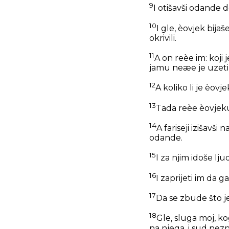
9
I otišavši odande 
10
I gle, èovjek bijaš
okrivili.
11
A on reèe im: koj
jamu neæe je uzeti i
12
A koliko li je èov
13
Tada reèe èovjeku:
14
A fariseji izišavš
odande.
15
I za njim idoše ljudi
16
I zaprijeti im da g
17
Da se zbude što je
18
Gle, sluga moj, k
na njega, i sud nez