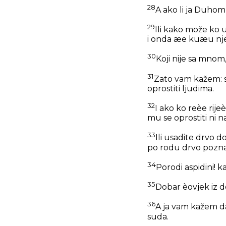
28
A ako li ja Duhom
29
Ili kako može ko 
i onda æe kuæu njeg
30
Koji nije sa mnom,
31
Zato vam kažem: s
oprostiti ljudima.
32
I ako ko reèe rij
mu se oprostiti ni 
33
Ili usadite drvo d
po rodu drvo pozna
34
Porodi aspidini! k
35
Dobar èovjek iz dob
36
A ja vam kažem da
suda.