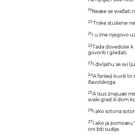
19
Neæe se svaðati ni
20
Trske stuèene neæ
21
I u ime njegovo u
22
Tada dovedoše k nje
govoriti i gledati.
23
I divljahu se svi l
24
A fariseji èuvši 
ðavolskoga.
25
A Isus znajuæi mis
svaki grad ili dom k
26
I ako sotona soton
27
I ako ja pomoæu 
oni biti sudije.