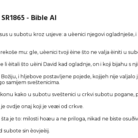
 SR1865 - Bible AI
Isus u subotu kroz usjeve: a uèenici njegovi ogladnješe, i
to rekoše mu: gle, uèenici tvoji èine što ne valja èiniti u su
e li èitali što uèini David kad ogladnje, on i koji bijahu s n
žiju, i hljebove postavljene pojede, kojijeh nije valjalo 
nego samijem sveštenicima.
u zakonu kako u subotu sveštenici u crkvi subotu pogane, p
e ovdje onaj koji je veæi od crkve.
 šta je to: milosti hoæu a ne priloga, nikad ne biste osuðiva
d subote sin èovjeèij.