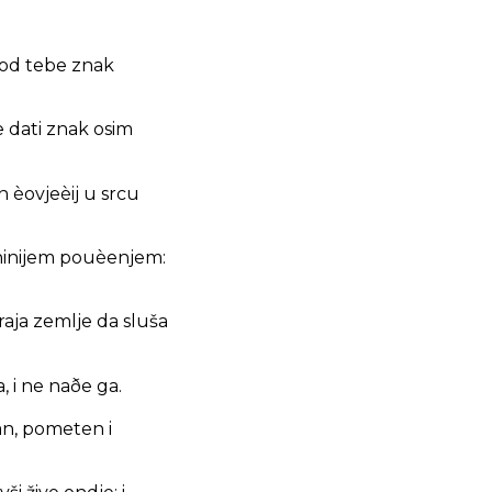
i od tebe znak
e dati znak osim
in èovjeèij u srcu
oninijem pouèenjem:
raja zemlje da sluša
, i ne naðe ga.
an, pometen i