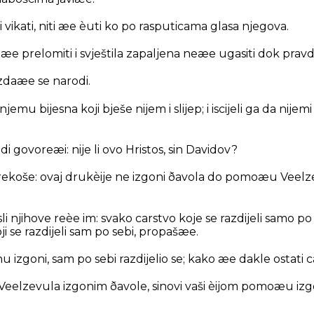
 vikati, niti æe èuti ko po rasputicama glasa njegova.
e prelomiti i svještila zapaljena neæe ugasiti dok pravd
zdaæe se narodi.
mu bijesna koji bješe nijem i slijep; i iscijeli ga da nijemi i
judi govoreæi: nije li ovo Hristos, sin Davidov?
to rekoše: ovaj drukèije ne izgoni ðavola do pomoæu Veel
li njihove reèe im: svako carstvo koje se razdijeli samo po
oji se razdijeli sam po sebi, propašæe.
u izgoni, sam po sebi razdijelio se; kako æe dakle ostati 
Veelzevula izgonim ðavole, sinovi vaši èijom pomoæu i