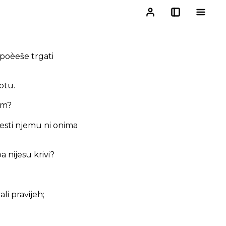
 poèeše trgati
botu.
jim?
jesti njemu ni onima
a nijesu krivi?
li pravijeh;