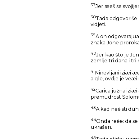
37
Jer æeš se svojije
38
Tada odgovoriše ne
vidjeti.
39
A on odgovarajuæi
znaka Jone proroka
40
Jer kao što je Jon
zemlje tri dana i tri
41
Ninevljani iziæi 
a gle, ovdje je veæi
42
Carica južna iziæ
premudrost Solomun
43
A kad neèisti duh
44
Onda reèe: da se 
ukrašen.
45