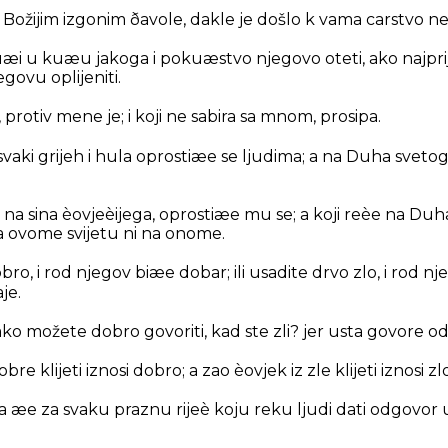
 Božijim izgonim ðavole, dakle je došlo k vama carstvo n
uæi u kuæu jakoga i pokuæstvo njegovo oteti, ako najpri
ovu oplijeniti.
 protiv mene je; i koji ne sabira sa mnom, prosipa.
vaki grijeh i hula oprostiæe se ljudima; a na Duha svet
eè na sina èovjeèijega, oprostiæe mu se; a koji reèe na D
na ovome svijetu ni na onome.
obro, i rod njegov biæe dobar; ili usadite drvo zlo, i rod nj
je.
ako možete dobro govoriti, kad ste zli? jer usta govore od
re klijeti iznosi dobro; a zao èovjek iz zle klijeti iznosi zlo
 æe za svaku praznu rijeè koju reku ljudi dati odgovor