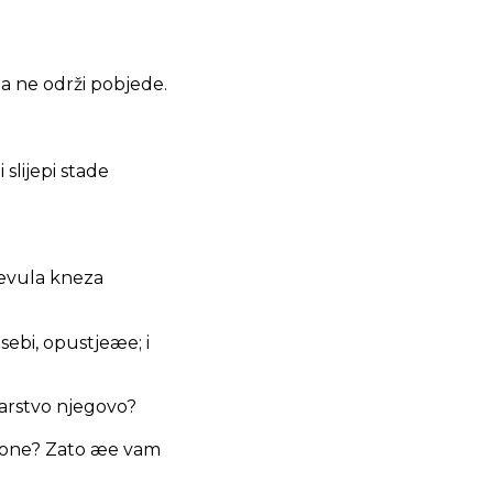
a ne održi pobjede.
 slijepi stade
zevula kneza
 sebi, opustjeæe; i
carstvo njegovo?
zgone? Zato æe vam