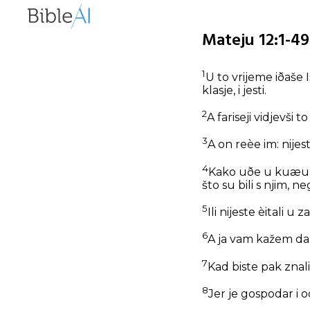
Mateju 12:1-49
1
U to vrijeme iðaše 
klasje, i jesti.
2
A fariseji vidjevši 
3
A on reèe im: nijest
4
Kako uðe u kuæu Bo
što su bili s njim, 
5
Ili nijeste èitali 
6
A ja vam kažem da j
7
Kad biste pak znali
8
Jer je gospodar i o