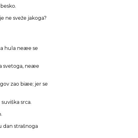
ebesko.
je ne sveže jakoga?
oga hula neæe se
uha svetoga, neæe
egov zao biæe; jer se
 suviška srca.
.
 u dan strašnoga