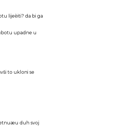
u lijeèiti? da bi ga
 subotu upadne u
vši to ukloni se
: metnuæu duh svoj