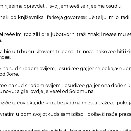
m rijeèima opravdati, i svojijem æeš se rijeèima osuditi.
ki od književnika i fariseja govoreæi: uèitelju! mi bi rad
 reèe im: rod zli i preljubotvorni traži znak; i neæe mu s
.
a bio u trbuhu kitovom tri dana i tri noæi: tako æe biti i s
 noæi.
æe na sud s rodom ovijem, i osudiæe ga; jer se pokajaše J
 od Jone.
i æe na sud s rodom ovijem, i osudiæe ga; jer ona doðe s k
ovu: a gle, ovdje je veæi od Solomuna.
 iziðe iz èovjeka, ide kroz bezvodna mjesta tražeæi pokoja
vratim u dom svoj otkuda sam izišao; i došavši naðe praz