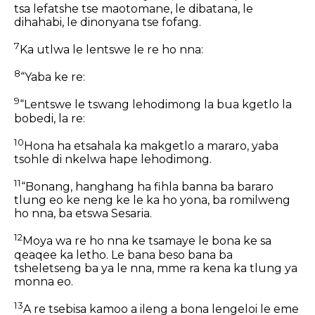
tsa lefatshe tse maotomane, le dibatana, le
dihahabi, le dinonyana tse fofang.
7
Ka utlwa le lentswe le re ho nna:
8
“Yaba ke re:
9
“Lentswe le tswang lehodimong la bua kgetlo la
bobedi, la re:
10
Hona ha etsahala ka makgetlo a mararo, yaba
tsohle di nkelwa hape lehodimong.
11
“Bonang, hanghang ha fihla banna ba bararo
tlung eo ke neng ke le ka ho yona, ba romilweng
ho nna, ba etswa Sesaria.
12
Moya wa re ho nna ke tsamaye le bona ke sa
qeaqee ka letho. Le bana beso bana ba
tsheletseng ba ya le nna, mme ra kena ka tlung ya
monna eo.
13
A re tsebisa kamoo a ileng a bona lengeloi le eme