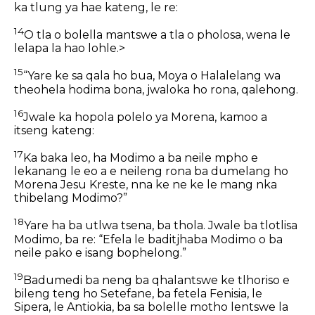
ka tlung ya hae kateng, le re:
14
O tla o bolella mantswe a tla o pholosa, wena le
lelapa la hao lohle.>
15
“Yare ke sa qala ho bua, Moya o Halalelang wa
theohela hodima bona, jwaloka ho rona, qalehong.
16
Jwale ka hopola polelo ya Morena, kamoo a
itseng kateng:
17
Ka baka leo, ha Modimo a ba neile mpho e
lekanang le eo a e neileng rona ba dumelang ho
Morena Jesu Kreste, nna ke ne ke le mang nka
thibelang Modimo?”
18
Yare ha ba utlwa tsena, ba thola. Jwale ba tlotlisa
Modimo, ba re: “Efela le baditjhaba Modimo o ba
neile pako e isang bophelong.”
19
Badumedi ba neng ba qhalantswe ke tlhoriso e
bileng teng ho Setefane, ba fetela Fenisia, le
Sipera, le Antiokia, ba sa bolelle motho lentswe la