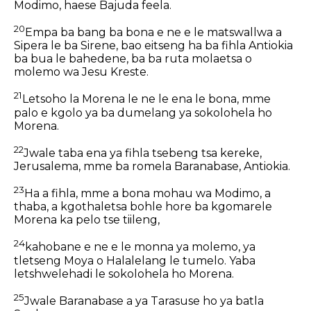
Modimo, haese Bajuda feela.
20
Empa ba bang ba bona e ne e le matswallwa a
Sipera le ba Sirene, bao eitseng ha ba fihla Antiokia
ba bua le bahedene, ba ba ruta molaetsa o
molemo wa Jesu Kreste.
21
Letsoho la Morena le ne le ena le bona, mme
palo e kgolo ya ba dumelang ya sokolohela ho
Morena.
22
Jwale taba ena ya fihla tsebeng tsa kereke,
Jerusalema, mme ba romela Baranabase, Antiokia.
23
Ha a fihla, mme a bona mohau wa Modimo, a
thaba, a kgothaletsa bohle hore ba kgomarele
Morena ka pelo tse tiileng,
24
kahobane e ne e le monna ya molemo, ya
tletseng Moya o Halalelang le tumelo. Yaba
letshwelehadi le sokolohela ho Morena.
25
Jwale Baranabase a ya Tarasuse ho ya batla