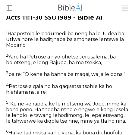
Acts 11:1-30 SSO1989 - Bible AI
1
Baapostola le badumedi ba neng ba le Judea ba
utlwa hore le baditjhaba ba amohetse lentswe la
Modimo.
2
Yare ha Petrose a nyolohetse Jerusalema, ba
bolotseng, e leng Bajuda, ba mo tsekisa,
3
ba re: “O kene ha banna ba maqai, wa ja le bona!”
4
Petrose a qala ho ba qaqisetsa tsohle ka ho
hlahlamana, a re:
5
“Ke ne ke rapela ke le motseng wa Jopo, mme ka
bona pono. Ha theoha ntho e nngwe e kang lesela
le leholo le tswang lehodimong, le lepeletswang,
le tshwerwe ka diqola tse nne, mme ya tla ho nna.
6
Ha ke tadimisisa ka ho yona, ka bona diphoofolo