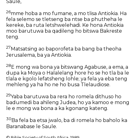
Saule,
26
mme hoba a mo fumane, a mo tlisa Antiokia. Ha
fela selemo se tletseng ba ntse ba phutheha le
kereke, ba ruta letshwelehadi. Ke hona Antiokia
moo barutuwa ba qadileng ho bitswa Bakreste
teng.
27
Matsatsing ao baporofeta ba bang ba theoha
Jerusalema, ba ya Antiokia.
28
E mong wa bona ya bitswang Agabuse, a ema, a
dupa ka Moya o Halalelang hore ho se ho tla ba le
tlala e kgolo lefatsheng lohle; ya fela ya eba teng
mehleng ya ha ho ne ho busa Tlelaudiose.
29
Yaba barutuwa ba rera ho romela dithuso ho
badumedi ba ahileng Judea, ho ya kamoo e mong
le e mong wa bona a ka kgonang kateng.
30
Ba fela ba etsa jwalo, ba di romela ho baholo ka
Baranabase le Saule.
© Bible Society of South Africa, 1989