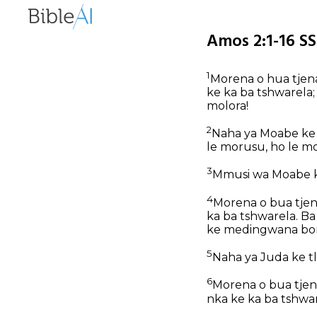
Amos 2:1-16 SS
1
Morena o hua tjena
ke ka ba tshwarela;
molora!
2
Naha ya Moabe ke t
le morusu, ho le mo
3
Mmusi wa Moabe ke
4
Morena o bua tjen
ka ba tshwarela. Ba
ke medingwana bona
5
Naha ya Juda ke tl
6
Morena o bua tjena
nka ke ka ba tshwar