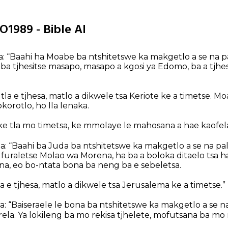
O1989 - Bible AI
: “Baahi ha Moabe ba ntshitetswe ka makgetlo a se na p
 ba tjhesitse masapo, masapo a kgosi ya Edomo, ba a tjhes
la e tjhesa, matlo a dikwele tsa Keriote ke a timetse. Mo
korotlo, ho lla lenaka.
 tla mo timetsa, ke mmolaye le mahosana a hae kaofela,
a: “Baahi ba Juda ba ntshitetswe ka makgetlo a se na pa
 furaletse Molao wa Morena, ha ba a boloka ditaelo tsa h
, eo bo-ntata bona ba neng ba e sebeletsa.
a e tjhesa, matlo a dikwele tsa Jerusalema ke a timetse.”
: “Baiseraele le bona ba ntshitetswe ka makgetlo a se n
ela. Ya lokileng ba mo rekisa tjhelete, mofutsana ba mo