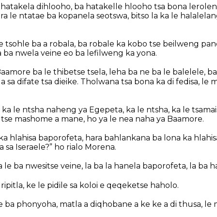
hatakela dihlooho, ba hatakelle hlooho tsa bona lerole
ra le ntatae ba kopanela seotswa, bitso la ka le halalela
e tsohle ba a robala, ba robale ka kobo tse beilweng p
ba nwela veine eo ba lefilweng ka yona.
amore ba le thibetse tsela, leha ba ne ba le balelele, ba 
a sa difate tsa dieike. Tholwana tsa bona ka di fedisa, le
, ka le ntsha naheng ya Egepeta, ka le ntsha, ka le tsama
o tse mashome a mane, ho ya le nea naha ya Baamore.
 ka hlahisa baporofeta, hara bahlankana ba lona ka hlah
a sa Iseraele?” ho rialo Morena.
e ba nwesitse veine, la ba la hanela baporofeta, la ba h
ripitla, ke le pidile sa koloi e qeqeketse haholo.
e ba phonyoha, matla a diqhobane a ke ke a di thusa, le 