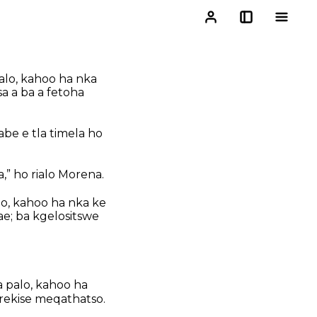
alo, kahoo ha nka
a a ba a fetoha
abe e tla timela ho
” ho rialo Morena.
lo, kahoo ha nka ke
ae; ba kgelositswe
a palo, kahoo ha
 rekise meqathatso.