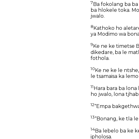
7
Ba fokolang ba ba 
ba hlokele toka. Mo
jwalo.
8
Kathoko ho aletar
ya Modimo wa bona 
9
Ke ne ke timetse Ba
dikedare, ba le matl
fothola.
10
Ke ne ke le ntshe
le tsamaisa ka lem
11
Hara bara ba lona
ho jwalo, lona tjhab
12
“Empa bakgethwa l
13
“Bonang, ke tla le 
14
Ba lebelo ba ke k
ipholosa.