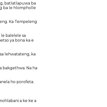
ng, batlatlapuwa ba
ng ba le hlompholle
aneng. Ka Tempeleng
le balelele sa
 metso ya bona ka e
isa lehwatateng, ka
isa bakgethwa. Na ha
anela ho porofeta.
mohlabani a ke ke a