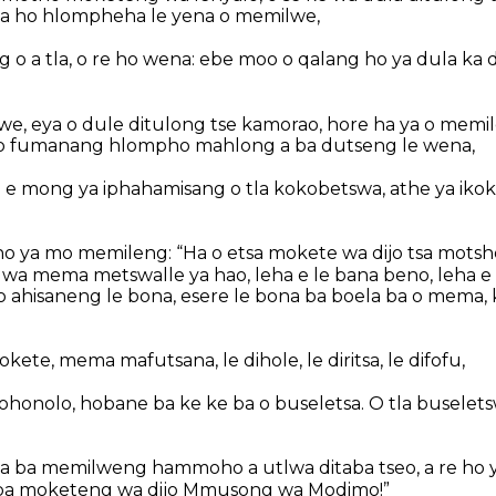
ka ho hlompheha le yena o memilwe,
 o a tla, o re ho wena:
ebe moo o qalang ho ya dula ka d
, eya o dule ditulong tse kamorao, hore ha ya o memilen
o fumanang hlompho mahlong a ba dutseng le wena,
e mong ya iphahamisang o tla kokobetswa, athe ya ikok
 ho ya mo memileng: “Ha o etsa mokete wa dijo tsa motsh
e wa mema metswalle ya hao, leha e le bana beno, leha e
 o ahisaneng le bona, esere le bona ba boela ba o mema, 
ete, mema mafutsana, le dihole, le diritsa, le difofu,
ohonolo, hobane ba ke ke ba o buseletsa. O tla buselet
a ba memilweng hammoho a utlwa ditaba tseo, a re ho 
a ba moketeng wa dijo Mmusong wa Modimo!”