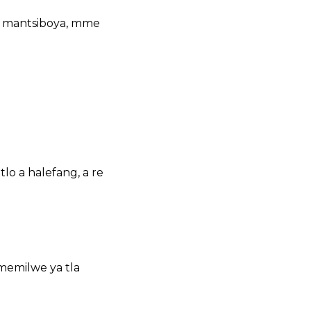
sa mantsiboya, mme
lo a halefang, a re
memilwe ya tla