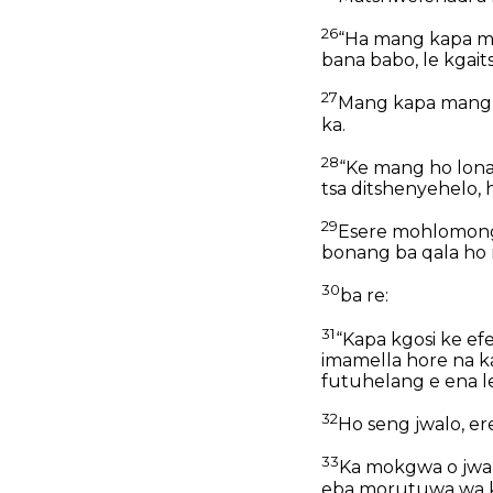
26
“Ha mang kapa man
bana babo, le kgait
27
Mang kapa mang y
ka.
28
“Ke mang ho lona,
tsa ditshenyehelo, 
29
Esere mohlomong 
bonang ba qala ho
30
ba re:
31
“Kapa kgosi ke ef
imamella hore na ka
futuhelang e ena l
32
Ho seng jwalo, er
33
Ka mokgwa o jwal
eba morutuwa wa k