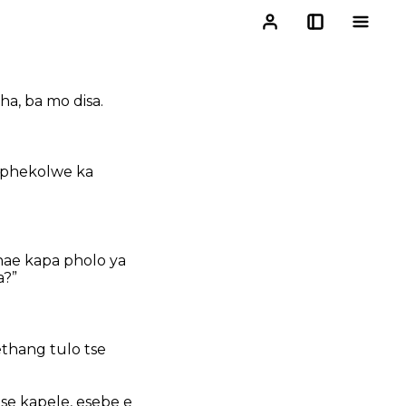
ha, ba mo disa.
o phekolwe ka
hae kapa pholo ya
a?”
thang tulo tse
se kapele, esebe e