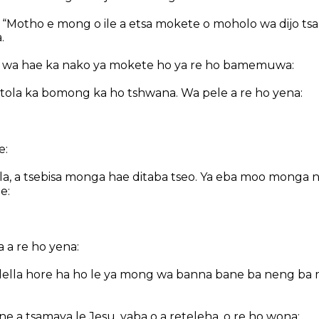
: “Motho e mong o ile a etsa mokete o moholo wa dijo t
.
 wa hae ka nako ya mokete ho ya re ho bamemuwa:
atola ka bomong ka ho tshwana. Wa pele a re ho yena:
e:
a, a tsebisa monga hae ditaba tseo. Ya eba moo monga nt
e:
a re ho yena:
lella hore ha ho le ya mong wa banna bane ba neng ba 
e a tsamaya le Jesu, yaba o a reteleha, o re ho wona: