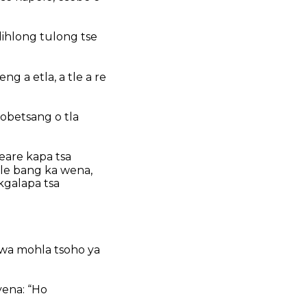
ihlong tulong tse
g a etla, a tle a re
obetsang o tla
eare kapa tsa
 le bang ka wena,
kgalapa tsa
swa mohla tsoho ya
yena: “Ho