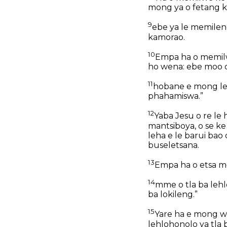
mong ya o fetang 
9
ebe ya le memileng
kamorao.
10
Empa ha o memilwe
ho wena:
ebe moo 
11
hobane e mong le 
phahamiswa.”
12
Yaba Jesu o re le
mantsiboya, o se k
leha e le barui bao
buseletsana.
13
Empa ha o etsa mok
14
mme o tla ba lehl
ba lokileng.”
15
Yare ha e mong w
lehlohonolo ya tl