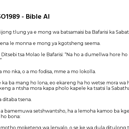
SO1989 - Bible AI
 dijong tlung ya e mong wa batsamaisi ba Bafarisi ka Sabat
 ena le monna e mong ya kgotsheng seema.
o Ditsebi tsa Molao le Bafarisi: “Na ho a dumellwa hore h
”
a mo nka, o a mo fodisa, mme a mo lokolla.
 e ka ba mang ho lona, eo ekareng ha ho wetse mora wa 
keng a ntsha mora kapa pholo kapele ka tsatsi la Sabath
a ditaba tsena.
lla bamemuwa setshwantsho, ha a lemoha kamoo ba kge
 ho bona:
motho moketeng wa lenyalo, o se ke wa dula ditulong t