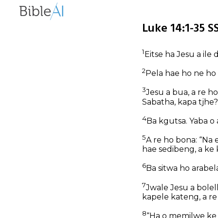
Luke 14:1-35 S
1
Eitse ha Jesu a ile
2
Pela hae ho ne ho
3
Jesu a bua, a re h
Sabatha, kapa tjhe?
4
Ba kgutsa. Yaba o 
5
A re ho bona: “Na
hae sedibeng, a ke 
6
Ba sitwa ho arabel
7
Jwale Jesu a bole
kapele kateng, a re
8
“Ha o memilwe ke 