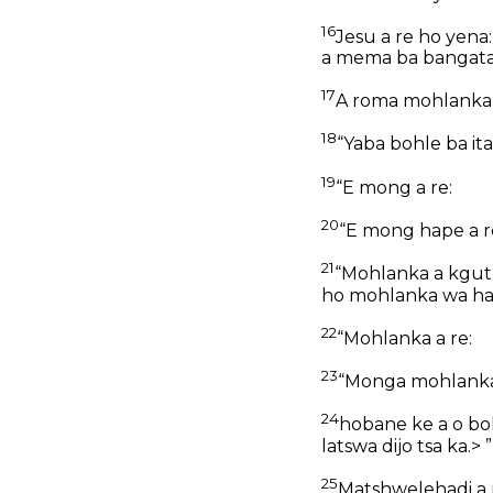
16
Jesu a re ho yena
a mema ba bangata
17
A roma mohlanka
18
“Yaba bohle ba it
19
“E mong a re:
20
“E mong hape a r
21
“Mohlanka a kgutl
ho mohlanka wa ha
22
“Mohlanka a re:
23
“Monga mohlanka 
24
hobane ke a o bo
latswa dijo tsa ka.> ”
25
Matshwelehadi a n