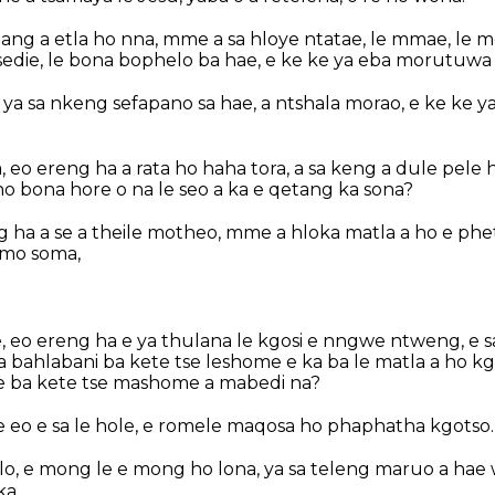
g a etla ho nna, mme a sa hloye ntatae, le mmae, le mos
sedie, le bona bophelo ba hae, e ke ke ya eba morutuwa
a sa nkeng sefapano sa hae, a ntshala morao, e ke ke
 eo ereng ha a rata ho haha tora, a sa keng a dule pele
ho bona hore o na le seo a ka e qetang ka sona?
ha a se a theile motheo, mme a hloka matla a ho e phe
 mo soma,
e, eo ereng ha e ya thulana le kgosi e nngwe ntweng, e 
 bahlabani ba kete tse leshome e ka ba le matla a ho k
e ba kete tse mashome a mabedi na?
e eo e sa le hole, e romele maqosa ho phaphatha kgotso.
o, e mong le e mong ho lona, ya sa teleng maruo a hae 
a.