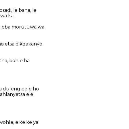
adi, le bana, le
 wa ka.
 ya eba morutuwa wa
 ho etsa dikgakanyo
tha, bohle ba
sa duleng pele ho
gahlanyetsa e e
wohle, e ke ke ya