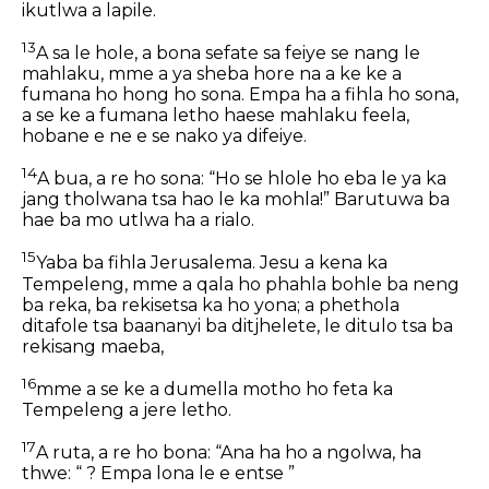
ikutlwa a lapile.
13
A sa le hole, a bona sefate sa feiye se nang le
mahlaku, mme a ya sheba hore na a ke ke a
fumana ho hong ho sona. Empa ha a fihla ho sona,
a se ke a fumana letho haese mahlaku feela,
hobane e ne e se nako ya difeiye.
14
A bua, a re ho sona: “Ho se hlole ho eba le ya ka
jang tholwana tsa hao le ka mohla!” Barutuwa ba
hae ba mo utlwa ha a rialo.
15
Yaba ba fihla Jerusalema. Jesu a kena ka
Tempeleng, mme a qala ho phahla bohle ba neng
ba reka, ba rekisetsa ka ho yona; a phethola
ditafole tsa baananyi ba ditjhelete, le ditulo tsa ba
rekisang maeba,
16
mme a se ke a dumella motho ho feta ka
Tempeleng a jere letho.
17
A ruta, a re ho bona: “Ana ha ho a ngolwa, ha
thwe: “
? Empa lona le e entse
”