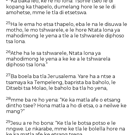
Ka baka leo, ke re ho lona: Tsohle tseo le di
kopang ka thapelo, dumelang hore le se le di
amohetse, mme le tla di etsetswa.
25
Ha le ema ho etsa thapelo, eba le na le disuwa le
motho, le mo tshwarele, e le hore Ntata lona ya
mahodimong le yena a tle a le tshwarele diphoso
tsa lona.
26
Athe ha le sa tshwarele, Ntata lona ya
mahodimong le yena a ke ke a le tshwarela
diphoso tsa lona.”
27
Ba boela ba tla Jerusalema. Yare ha a ntse a
tsamaya ka Tempeleng, baprista ba baholo, le
Ditsebi tsa Molao, le baholo ba tla ho yena,
28
mme ba re ho yena: “Ke ka matla afe o etsang
dintho tsee? Hona matla a ho di etsa, o a neilwe ke
mang?”
29
Jesu a re ho bona: “Ke tla le botsa potso e le
nngwe. Le nkarabe, mme ke tla le bolella hore na
ke ka matla afe ke etsang tsena.