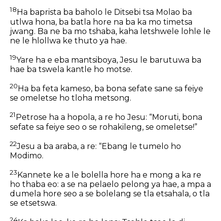
18
Ha baprista ba baholo le Ditsebi tsa Molao ba
utlwa hona, ba batla hore na ba ka mo timetsa
jwang. Ba ne ba mo tshaba, kaha letshwele lohle le
ne le hlollwa ke thuto ya hae.
19
Yare ha e eba mantsiboya, Jesu le barutuwa ba
hae ba tswela kantle ho motse.
20
Ha ba feta kameso, ba bona sefate sane sa feiye
se omeletse ho tloha metsong.
21
Petrose ha a hopola, a re ho Jesu: “Moruti, bona
sefate sa feiye seo o se rohakileng, se omeletse!”
22
Jesu a ba araba, a re: “Ebang le tumelo ho
Modimo.
23
Kannete ke a le bolella hore ha e mong a ka re
ho thaba eo:
a se na pelaelo pelong ya hae, a mpa a
dumela hore seo a se bolelang se tla etsahala, o tla
se etsetswa.
24