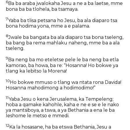
6
Ba ba araba jwalokaha Jesu a ne a ba laetse, mme
bona ba ba tlohela, ba tsamaya.
7
Yaba ba tlisa petsana ho Jesu, ba ala diaparo tsa
bona hodima yona, mme a e palama.
8
Jwale ba bangata ba ala diaparo tsa bona tseleng,
ba bang ba rema mahlaku naheng, mme ba a ala
tseleng.
9
Ba neng ba mo eteletse pele le ba neng ba etla
kamorao, ba howa, ba re: “Hosanna! Ho bokwe ya
tlang ka lebitso la Morena!
10
Ho bokwe mmuso o tlang wa ntata rona Davida!
Hosanna mahodimong a hodimodimo!”
11
Yaba Jesu o kena Jerusalema, ka Tempeleng;
hoba a qamake kahohle, kaha e ne e se e le nako
ya mantsiboya, a tswa, a ya Bethania a ena le ba
leshome le metso e mmedi.
12
Ka la hosasane, ha ba etswa Bethania, Jesu a