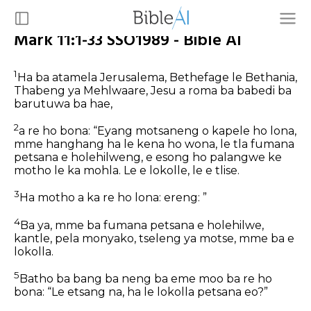
Mark 11:1-33 SSO1989 - Bible AI
1
Ha ba atamela Jerusalema, Bethefage le Bethania,
Thabeng ya Mehlwaare, Jesu a roma ba babedi ba
barutuwa ba hae,
2
a re ho bona: “Eyang motsaneng o kapele ho lona,
mme hanghang ha le kena ho wona, le tla fumana
petsana e holehilweng, e esong ho palangwe ke
motho le ka mohla. Le e lokolle, le e tlise.
3
Ha motho a ka re ho lona:
ereng:
”
4
Ba ya, mme ba fumana petsana e holehilwe,
kantle, pela monyako, tseleng ya motse, mme ba e
lokolla.
5
Batho ba bang ba neng ba eme moo ba re ho
bona: “Le etsang na, ha le lokolla petsana eo?”