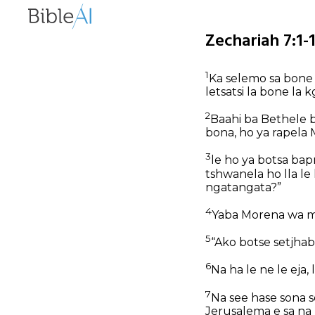
Zechariah 7:1-
1
Ka selemo sa bone 
letsatsi la bone l
2
Baahi ba Bethele 
bona, ho ya rapela
3
le ho ya botsa bap
tshwanela ho lla le 
ngatangata?”
4
Yaba Morena wa ma
5
“Ako botse setjhaba
6
Na ha le ne le eja, 
7
Na see hase sona 
Jerusalema e sa na 