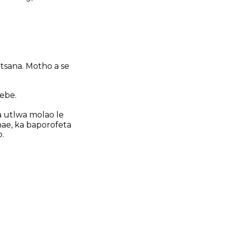
utsana. Motho a se
sebe.
sa utlwa molao le
ae, ka baporofeta
.