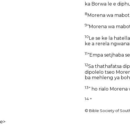
ka Borwa le e diph
8
Morena wa mabotho
9
“Morena wa mabot
10
Le se ke la hatel
ke a rerela ngwan
11
“Empa setjhaba se
12
Sa thathafatsa dip
dipolelo tseo More
ba mehleng ya boho
13
“
ho rialo Morena
14
”
© Bible Society of South
e>