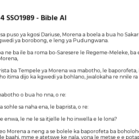
14 SSO1989 - Bible AI
sa puso ya kgosi Dariuse, Morena a boela a bua ho Sakariy
a kgwedi ya borobong, e leng ya Pudungwana.
ba ne ba ile ba roma bo-Saresere le Regeme-Meleke, ba 
 Morena,
rista ba Tempele ya Morena wa mabotho, le baporofeta, b
ho itima dijo ka kgwedi ya bohlano, jwalokaha re nnile ra
botho o bua ho nna, o re:
 sohle sa naha ena, le baprista, o re:
le enwa, le ne le sa itjelle le ho inwella e le lona?
seo Morena a neng a se bolele ka baporofeta ba boholoh
le baahi, mme e atetswe ke nala, yona le metse e e potap