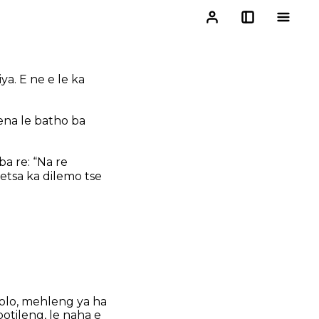
a. E ne e le ka
ena le batho ba
a re: “Na re
 etsa ka dilemo tse
olo, mehleng ya ha
otileng, le naha e