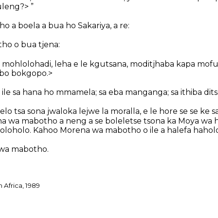
uleng?> ”
 a boela a bua ho Sakariya, a re:
ho o bua tjena:
la mohlolohadi, leha e le kgutsana, moditjhaba kapa mof
abo bokgopo.>
 ile sa hana ho mmamela; sa eba manganga; sa ithiba dit
elo tsa sona jwaloka lejwe la moralla, e le hore se se ke 
na wa mabotho a neng a se boleletse tsona ka Moya wa h
loholo. Kahoo Morena wa mabotho o ile a halefa haholo
 wa mabotho.
 Africa, 1989