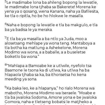
5
Le madimabe lona ba ahileng bopong la lewatle,
le madimabe lona tjhaba sa Bakerete! Morena ke
yena ya o qosang, wena Kanana, naha ya Bafilesita,
ke tla o ripitla, ho be ho hlokwe le masalla.
6
Naha e bopong la lewatle e tla ba makgulo, e tla
ba ya badisa le ya meraka.
7
E tla ba ya masalla a ba ntlo ya Juda, moo a
alosetsang mehlape ya wona teng. Mantsiboya a
tla botha ka matlung a Ashekelone, Morena
Modimo wa wona, a a baballe, a a buseletse
boiketlo ba wona.”
8
“Mahlapa a Bamoabe ke a utlwile, nyefolo tsa
Baamone le tsona ka di utlwa, ka utlwa ha ba
hlapaola tjhaba sa ka, ba ithorisetsa ho kena
meeding ya sona.
9
Ka baka leo, ke a hlapanya,” ho rialo Morena wa
mabotho, Morena Modimo wa Iseraele. “Moabe e
tla ba jwaloka Sodoma, Amone yona e be jwaloka
Gomora, naha e tletseng bobatsi le matjheko a