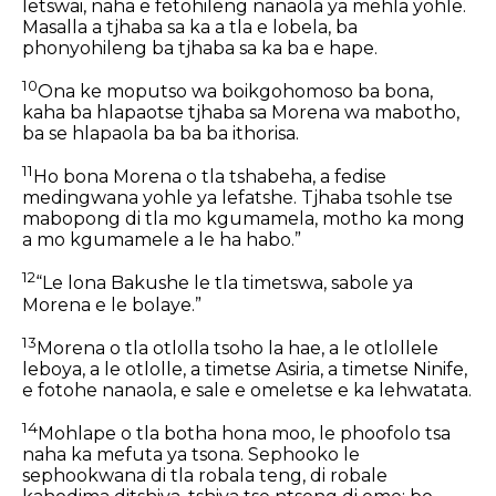
letswai, naha e fetohileng nanaola ya mehla yohle.
Masalla a tjhaba sa ka a tla e lobela, ba
phonyohileng ba tjhaba sa ka ba e hape.
10
Ona ke moputso wa boikgohomoso ba bona,
kaha ba hlapaotse tjhaba sa Morena wa mabotho,
ba se hlapaola ba ba ba ithorisa.
11
Ho bona Morena o tla tshabeha, a fedise
medingwana yohle ya lefatshe. Tjhaba tsohle tse
mabopong di tla mo kgumamela, motho ka mong
a mo kgumamele a le ha habo.”
12
“Le lona Bakushe le tla timetswa, sabole ya
Morena e le bolaye.”
13
Morena o tla otlolla tsoho la hae, a le otlollele
leboya, a le otlolle, a timetse Asiria, a timetse Ninife,
e fotohe nanaola, e sale e omeletse e ka lehwatata.
14
Mohlape o tla botha hona moo, le phoofolo tsa
naha ka mefuta ya tsona. Sephooko le
sephookwana di tla robala teng, di robale