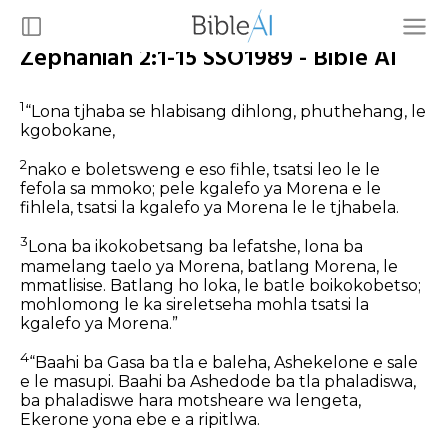
Zephaniah 2:1-15 SSO1989 - Bible AI
1
“Lona tjhaba se hlabisang dihlong, phuthehang, le
kgobokane,
2
nako e boletsweng e eso fihle, tsatsi leo le le
fefola sa mmoko; pele kgalefo ya Morena e le
fihlela, tsatsi la kgalefo ya Morena le le tjhabela.
3
Lona ba ikokobetsang ba lefatshe, lona ba
mamelang taelo ya Morena, batlang Morena, le
mmatlisise. Batlang ho loka, le batle boikokobetso;
mohlomong le ka sireletseha mohla tsatsi la
kgalefo ya Morena.”
4
“Baahi ba Gasa ba tla e baleha, Ashekelone e sale
e le masupi. Baahi ba Ashedode ba tla phaladiswa,
ba phaladiswe hara motsheare wa lengeta,
Ekerone yona ebe e a ripitlwa.